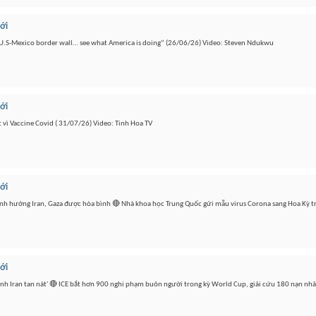
iới
e U.S-Mexico border wall… see what America is doing” (26/06/26) Video: Steven Ndukwu
iới
 vì Vaccine Covid ( 31/07/26) Video: Tinh Hoa TV
iới
hạ ảnh hưởng Iran, Gaza được hòa bình 🔴 Nhà khoa học Trung Quốc gửi mẫu virus Corona sang Hoa Kỳ
iới
đánh Iran tan nát' 🔴 ICE bắt hơn 900 nghi phạm buôn người trong kỳ World Cup, giải cứu 180 nạn nh