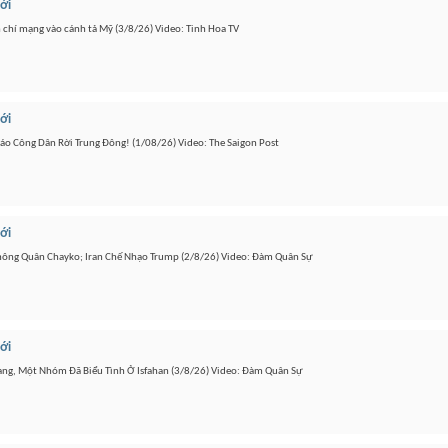
iới
n chí mạng vào cánh tả Mỹ (3/8/26) Video: Tinh Hoa TV
iới
o Công Dân Rời Trung Đông! (1/08/26) Video: The Saigon Post
iới
Không Quân Chayko; Iran Chế Nhạo Trump (2/8/26) Video: Đàm Quân Sự
iới
rang, Một Nhóm Đã Biểu Tình Ở Isfahan (3/8/26) Video: Đàm Quân Sự