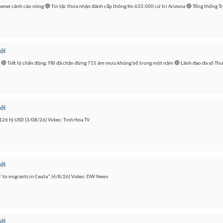
enei cảnh cáo nóng 🔴 Tin tặc thừa nhận đánh cắp thông tin 633.000 cử tri Arizona 🔴 Tổng thống Tru
iới
đen 🔴 Tiết lộ chấn động: FBI đã chặn đứng 715 âm mưu khủng bố trong một năm 🔴 Lãnh đạo đa số Th
iới
126 tỷ USD (3/08/26) Video: Tinh Hoa TV
iới
o' to migrants in Ceuta” (4/8/26) Video: DW News
iới