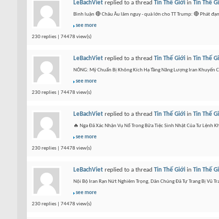
LeBachViet
replied to a thread
Tin Thế Giới
in
Tin Thế G
Bình luận 🔴 Châu Âu lâm nguy - quà lớn cho TT Trump: 🔴 Phát đạ
see more
230 replies | 74478 view(s)
LeBachViet
replied to a thread
Tin Thế Giới
in
Tin Thế G
NÓNG: Mỹ Chuẩn Bị Không Kích Hạ Tầng Năng Lượng Iran Khuyến Cá
see more
230 replies | 74478 view(s)
LeBachViet
replied to a thread
Tin Thế Giới
in
Tin Thế G
🔥 Nga Đã Xác Nhận Vụ Nổ Trong Bữa Tiệc Sinh Nhật Của Tư Lệnh 
see more
230 replies | 74478 view(s)
LeBachViet
replied to a thread
Tin Thế Giới
in
Tin Thế G
Nội Bộ Iran Rạn Nứt Nghiêm Trọng, Dân Chúng Đã Tự Trang Bị Vũ T
see more
230 replies | 74478 view(s)