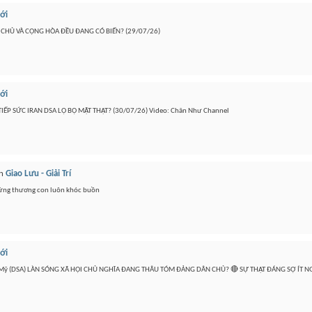
iới
ÂN CHỦ VÀ CỘNG HÒA ĐỀU ĐANG CÓ BIẾN? (29/07/26)
iới
ẾP SỨC IRAN DSA LỘ BỘ MẶT THẬT? (30/07/26) Video: Chân Như Channel
n
Giao Lưu - Giải Trí
đứng thương con luôn khóc buồn
iới
 Chủ Mỹ (DSA) LÀN SÓNG XÃ HỘI CHỦ NGHĨA ĐANG THÂU TÓM ĐẢNG DÂN CHỦ? 🔴 SỰ THẬT ĐÁNG SỢ ÍT 