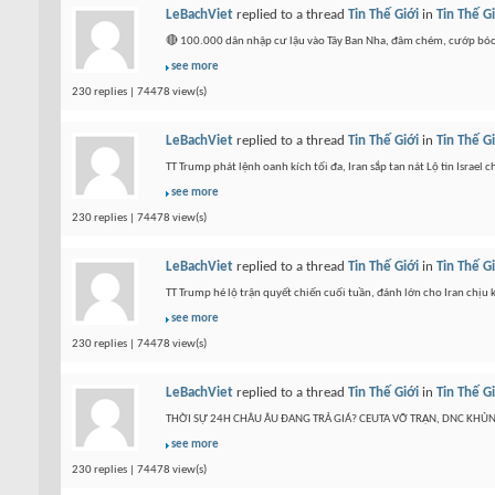
LeBachViet
replied to a thread
Tin Thế Giới
in
Tin Thế G
🔴 100.000 dân nhập cư lậu vào Tây Ban Nha, đâm chém, cướp bóc; 
see more
230 replies | 74478 view(s)
LeBachViet
replied to a thread
Tin Thế Giới
in
Tin Thế G
TT Trump phát lệnh oanh kích tối đa, Iran sắp tan nát Lộ tin Israel
see more
230 replies | 74478 view(s)
LeBachViet
replied to a thread
Tin Thế Giới
in
Tin Thế G
TT Trump hé lộ trận quyết chiến cuối tuần, đánh lớn cho Iran chịu
see more
230 replies | 74478 view(s)
LeBachViet
replied to a thread
Tin Thế Giới
in
Tin Thế G
THỜI SỰ 24H CHÂU ÂU ĐANG TRẢ GIÁ? CEUTA VỠ TRẬN, DNC KHỦNG 
see more
230 replies | 74478 view(s)