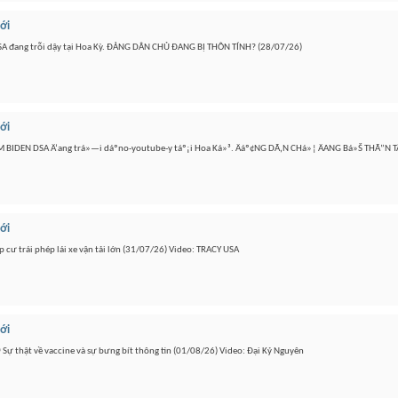
iới
 đang trỗi dậy tại Hoa Kỳ. ĐẢNG DÂN CHỦ ĐANG BỊ THÔN TÍNH? (28/07/26)
iới
BIDEN DSA Ä‘ang trá»—i dáºno-youtube-y táº¡i Hoa Ká»³. Äáº¢NG DÃ‚N CHá»¦ ÄANG Bá»Š THÃ”N T
iới
ư trái phép lái xe vận tải lớn (31/07/26) Video: TRACY USA
iới
 Sự thật về vaccine và sự bưng bít thông tin (01/08/26) Video: Đại Kỷ Nguyên