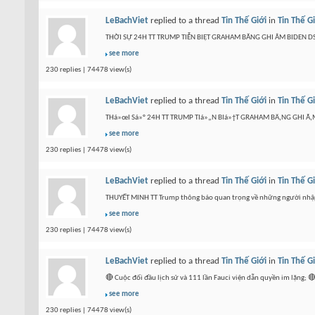
LeBachViet
replied to a thread
Tin Thế Giới
in
Tin Thế G
THỜI SỰ 24H TT TRUMP TIỄN BIỆT GRAHAM BĂNG GHI ÂM BIDEN DSA
see more
230 replies | 74478 view(s)
LeBachViet
replied to a thread
Tin Thế Giới
in
Tin Thế G
THá»œI Sá»° 24H TT TRUMP TIá»„N BIá»†T GRAHAM BÄ‚NG GHI Ã‚M 
see more
230 replies | 74478 view(s)
LeBachViet
replied to a thread
Tin Thế Giới
in
Tin Thế G
THUYẾT MINH TT Trump thông báo quan trọng về những người nhập c
see more
230 replies | 74478 view(s)
LeBachViet
replied to a thread
Tin Thế Giới
in
Tin Thế G
🔴 Cuộc đối đầu lịch sử và 111 lần Fauci viện dẫn quyền im lặng; 
see more
230 replies | 74478 view(s)