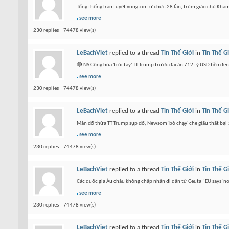
Tổng thống Iran tuyệt vọng xin từ chức 28 lần, trùm giáo chủ Kham
see more
230 replies | 74478 view(s)
LeBachViet
replied to a thread
Tin Thế Giới
in
Tin Thế G
🔴 NS Cộng hòa 'trói tay' TT Trump trước đại án 712 tỷ USD tiền 
see more
230 replies | 74478 view(s)
LeBachViet
replied to a thread
Tin Thế Giới
in
Tin Thế G
Màn đổ thừa TT Trump sụp đổ, Newsom 'bỏ chạy' che giấu thất bại 
see more
230 replies | 74478 view(s)
LeBachViet
replied to a thread
Tin Thế Giới
in
Tin Thế G
Các quốc gia Âu châu không chấp nhận di dân từ Ceuta “EU says 'n
see more
230 replies | 74478 view(s)
LeBachViet
replied to a thread
Tin Thế Giới
in
Tin Thế G