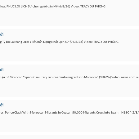
 loạt PHÚC LỢI LỊCH SỬ cho người dân Mỹ (6/8/26) Video: TRACY DỰ PHÒNG
iới
 Tỷ Đô La Mạng Lưới Y Tế Chấn Động Nhất Lịch Sử (04/8/26) Video: TRACY DỰ PHÒNG
iới
n lậu từ Morocco “Spanish military returns Ceuta migrants to Morocco” (3/8/26) Video: news.com.a
iới
rder: Police Clash With Moroccan Migrants In Ceuta | 50,000 Migrants Cross Into Spain | N18G” (2/