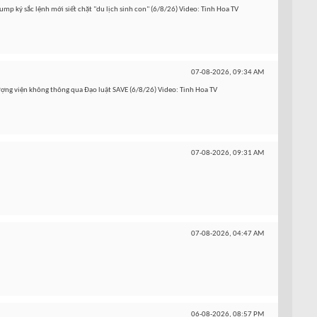
mp ký sắc lệnh mới siết chặt "du lịch sinh con" (6/8/26) Video: Tinh Hoa TV
07-08-2026,
09:34 AM
ượng viện không thông qua Đạo luật SAVE (6/8/26) Video: Tinh Hoa TV
07-08-2026,
09:31 AM
07-08-2026,
04:47 AM
06-08-2026,
08:57 PM