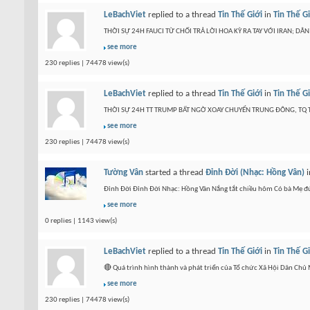
LeBachViet
replied to a thread
Tin Thế Giới
in
Tin Thế G
THỜI SỰ 24H FAUCI TỪ CHỐI TRẢ LỜI HOA KỲ RA TAY VỚI IRAN; D
see more
230 replies | 74478 view(s)
LeBachViet
replied to a thread
Tin Thế Giới
in
Tin Thế G
THỜI SỰ 24H TT TRUMP BẤT NGỜ XOAY CHUYỂN TRUNG ĐÔNG, TQ TI
see more
230 replies | 74478 view(s)
Tường Vân
started a thread
Đỉnh Đời (Nhạc: Hồng Vân)
i
Đỉnh Đời Đỉnh Đời Nhạc: Hồng Vân Nắng tắt chiều hôm Có bà Mẹ 
see more
0 replies | 1143 view(s)
LeBachViet
replied to a thread
Tin Thế Giới
in
Tin Thế G
🔴 Quá trình hình thành và phát triển của Tổ chức Xã Hội Dân
see more
230 replies | 74478 view(s)