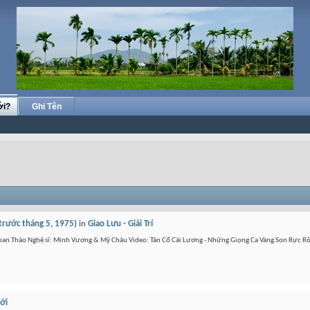
ới?
Ghi Tên
(trước tháng 5, 1975)
in
Giao Lưu - Giải Trí
 Loan Thảo Nghệ sĩ: Minh Vương & Mỹ Châu Video: Tân Cổ Cải Lương - Những Giọng Ca Vàng Son Rực R
iới