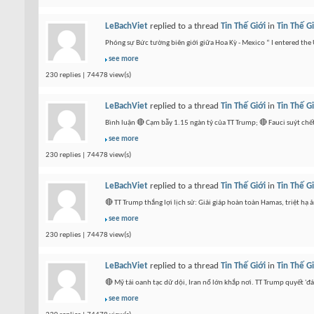
LeBachViet
replied to a thread
Tin Thế Giới
in
Tin Thế G
Phóng sự Bức tường biên giới giữa Hoa Kỳ - Mexico “ I entered th
see more
230 replies | 74478 view(s)
LeBachViet
replied to a thread
Tin Thế Giới
in
Tin Thế G
Bình luận 🔴 Cạm bẫy 1.15 ngàn tỷ của TT Trump; 🔴 Fauci suýt chết
see more
230 replies | 74478 view(s)
LeBachViet
replied to a thread
Tin Thế Giới
in
Tin Thế G
🔴 TT Trump thắng lợi lịch sử: Giải giáp hoàn toàn Hamas, triệt 
see more
230 replies | 74478 view(s)
LeBachViet
replied to a thread
Tin Thế Giới
in
Tin Thế G
🔴 Mỹ tái oanh tạc dữ dội, Iran nổ lớn khắp nơi. TT Trump quyết '
see more