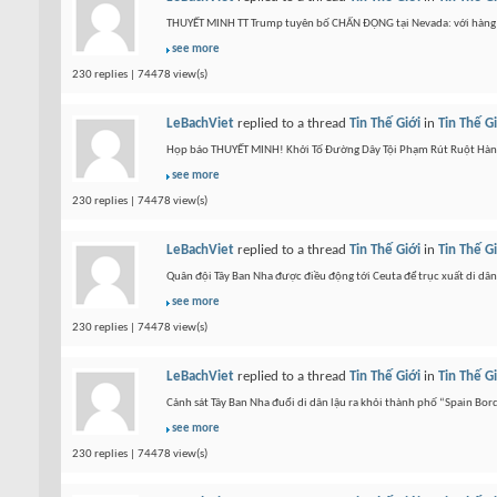
THUYẾT MINH TT Trump tuyên bố CHẤN ĐỘNG tại Nevada: với hàng
see more
230 replies | 74478 view(s)
LeBachViet
replied to a thread
Tin Thế Giới
in
Tin Thế G
Họp báo THUYẾT MINH! Khởi Tố Đường Dây Tội Phạm Rút Ruột Hàng
see more
230 replies | 74478 view(s)
LeBachViet
replied to a thread
Tin Thế Giới
in
Tin Thế G
Quân đội Tây Ban Nha được điều động tới Ceuta để trục xuất di dâ
see more
230 replies | 74478 view(s)
LeBachViet
replied to a thread
Tin Thế Giới
in
Tin Thế G
Cảnh sát Tây Ban Nha đuổi di dân lậu ra khỏi thành phố “Spain Bo
see more
230 replies | 74478 view(s)