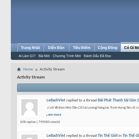
Trang Nhất
Diễn Đàn
Tiêu Điểm
Cộng Đồng
Có Gì M
Ai Làm Gì?
Bài Mới
Chương Trình Mới
Đánh Dấu Đã Đọc
Home
Activity Stream
Activity Stream
LeBachViet
replied to a thread
Đài Phát Thanh Sài Gòn 
♫ Lối Về Xóm Nhỏ (Tân Cổ Cải Lương) Sáng tác Trịnh Hưng Tân cổ:
see more
628 replies | 749283 view(s)
LeBachViet
replied to a thread
Tin Thế Giới
in
Tin Thế G