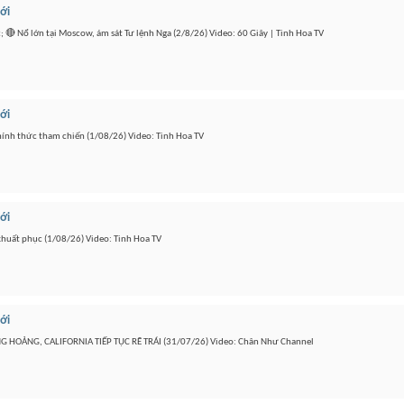
iới
🔴 Nổ lớn tại Moscow, ám sát Tư lệnh Nga (2/8/26) Video: 60 Giây | Tinh Hoa TV
iới
 chính thức tham chiến (1/08/26) Video: Tinh Hoa TV
iới
 khuất phục (1/08/26) Video: Tinh Hoa TV
iới
HOẢNG, CALIFORNIA TIẾP TỤC RẼ TRÁI (31/07/26) Video: Chân Như Channel