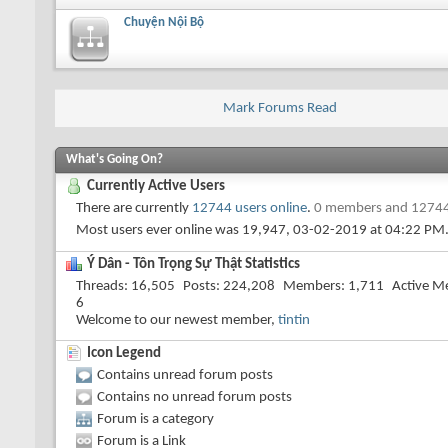
Chuyện Nội Bộ
Mark Forums Read
What's Going On?
Currently Active Users
There are currently
12744 users online
.
0 members and 12744
Most users ever online was 19,947, 03-02-2019 at
04:22 PM
Ý Dân - Tôn Trọng Sự Thật Statistics
Threads
16,505
Posts
224,208
Members
1,711
Active M
6
Welcome to our newest member,
tintin
Icon Legend
Contains unread forum posts
Contains no unread forum posts
Forum is a category
Forum is a Link