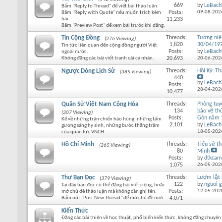
669
by
LeBach
Bấm "Reply to Thread" để viết bài thảo luận.
Posts:
09-08-202
Bấm "Reply with Quote" nếu muốn trích kèm
bài.
11,233
Bấm "Preview Post" để xem bài trước khi đăng.
Tin Cộng Đồng
Threads:
Tưởng ni
(276 Viewing)
1,820
30/04/19
Tin tức liên quan đến cộng đồng người Việt
Posts:
by
LeBach
ngoài nước.
Không đăng các bài viết tranh cãi cá nhân.
20,693
20-06-202
Ngược Dòng Lịch Sử
Threads:
Hồi Ký: T
(385 Viewing)
440
by
LeBach
Posts:
28-04-202
10,477
Quân Sử Việt Nam Cộng Hòa
Threads:
Phòng tu
134
bảo vệ thu
(307 Viewing)
Posts:
Gòn năm 
Kể về những trận chiến hào hùng, những tấm
2,101
by
LeBach
gương sáng hy sinh, những bước thăng trầm
18-05-202
của quân lực VNCH.
Hồ Chí Minh
Threads:
Tiểu sử th
(265 Viewing)
80
Minh
Posts:
by
dtkcam
1,075
26-05-202
Thư Bạn Đọc
Threads:
Lượm lặt
(379 Viewing)
122
by
nguoi g
Tại đây bạn đọc có thể đăng bài viết riêng, hoặc
Posts:
12-05-202
mở chủ đề thảo luận mà không cần ghi tên.
Bấm nút "Post New Thread" để mở chủ đề mới.
4,071
Kiến Thức
Đăng các bài thiên về học thuật, phổ biến kiến thức, không đăng chuyện 