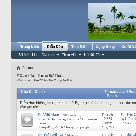
Trang Nhất
Diễn Đàn
Tiêu Điểm
Cộng Đồng
Có Gì M
Bài Mới
Lịch
Giao Lưu
Thực Hiện
Nối Kết Tắt
Forum
Ý Dân - Tôn Trọng Sự Thật
Welcome to the Ý Dân - Tôn Trọng Sự Thật.
Chủ Đề Chính
Threads /
Last Pos
Posts
Diễn đàn không lưu lại địa chỉ IP. Bạn đọc có thể tham gia thảo luận 
cần ghi tên.
Tin Việt Nam
Threads:
Tin Biển 
(906 Viewing)
9,553
by
LeBach
Ghi rõ tên tác giả, nguồn tin và đăng trọn vẹn
Posts:
14-06-202
bài viết.
Không đăng văn thơ, tin vịt, tin giật gân.
132,758
Tin Thế Giới
Threads:
Tin Thế Gi
(542 Viewing)