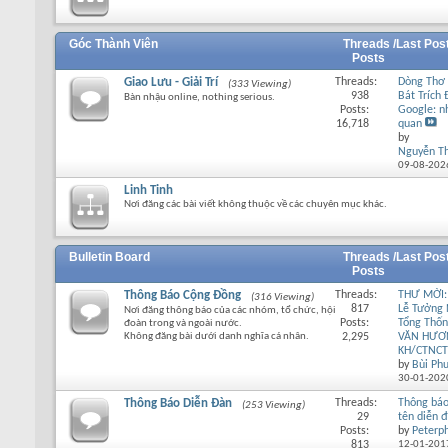
Góc Thành Viên
Threads /
Last Pos
Posts
Giao Lưu - Giải Trí
Threads:
Dòng Thơ 
(333 Viewing)
938
Bát Trích
Bàn nhậu online, nothing serious.
Posts:
Google: n
16,718
quan
by
Nguyễn T
09-08-202
Linh Tinh
Nơi đăng các bài viết không thuộc về các chuyên mục khác.
Bulletin Board
Threads /
Last Pos
Posts
Thông Báo Cộng Đồng
Threads:
THƯ MỜI:
(316 Viewing)
817
Lễ Tưởng
Nơi đăng thông báo của các nhóm, tổ chức, hội
Posts:
Tổng Thố
đoàn trong và ngoài nước.
Không đăng bài dưới danh nghĩa cá nhân.
2,295
VĂN HƯƠ
KH/CTNCT
by
Bùi Ph
30-01-202
Thông Báo Diễn Đàn
Threads:
Thông báo
(253 Viewing)
29
tên diễn 
Posts:
by
Peterp
813
12-01-201