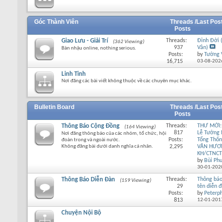
Góc Thành Viên
Threads /
Last Pos
Posts
Giao Lưu - Giải Trí
Threads:
Đỉnh Đời 
(362 Viewing)
937
Vân)
Bàn nhậu online, nothing serious.
Posts:
by
Tường 
16,715
03-08-202
Linh Tinh
Nơi đăng các bài viết không thuộc về các chuyên mục khác.
Bulletin Board
Threads /
Last Pos
Posts
Thông Báo Cộng Đồng
Threads:
THƯ MỜI:
(164 Viewing)
817
Lễ Tưởng
Nơi đăng thông báo của các nhóm, tổ chức, hội
Posts:
Tổng Thố
đoàn trong và ngoài nước.
Không đăng bài dưới danh nghĩa cá nhân.
2,295
VĂN HƯƠ
KH/CTNCT
by
Bùi Ph
30-01-202
Thông Báo Diễn Đàn
Threads:
Thông báo
(159 Viewing)
29
tên diễn 
Posts:
by
Peterp
813
12-01-201
Chuyện Nội Bộ