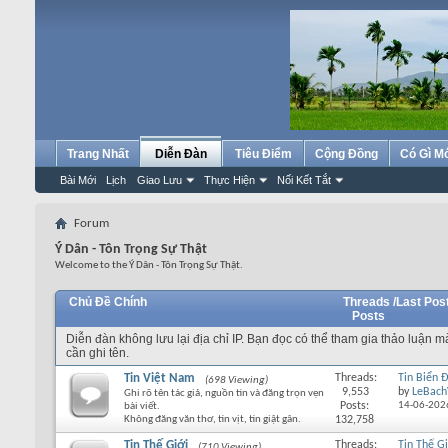
Trang Nhất
Diễn Đàn
Tiêu Điểm
Cộng Đồng
Có Gì M
Bài Mới
Lịch
Giao Lưu
Thực Hiện
Nối Kết Tắt
Forum
Ý Dân - Tôn Trọng Sự Thật
Welcome to the Ý Dân - Tôn Trọng Sự Thật.
Chủ Đề Chính
Threads /
Last Pos
Posts
Diễn đàn không lưu lại địa chỉ IP. Bạn đọc có thể tham gia thảo luận 
cần ghi tên.
Tin Việt Nam
Threads:
Tin Biển 
(698 Viewing)
9,553
by
LeBach
Ghi rõ tên tác giả, nguồn tin và đăng trọn vẹn
Posts:
14-06-202
bài viết.
Không đăng văn thơ, tin vịt, tin giật gân.
132,758
Tin Thế Giới
Threads:
Tin Thế Gi
(710 Viewing)