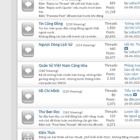
669
by
LeBach
Bấm "Reply to Thread" để viết bài thảo luận.
Posts:
06-08-202
Bấm "Reply with Quote" nếu muốn trích kèm
bài.
11,218
Bấm "Preview Post" để xem bài trước khi đăng.
Tin Cộng Đồng
Threads:
Tưởng ni
(230 Viewing)
1,820
30/04/19
Tin tức liên quan đến cộng đồng người Việt
Posts:
by
LeBach
ngoài nước.
Không đăng các bài viết tranh cãi cá nhân.
20,693
20-06-202
Ngược Dòng Lịch Sử
Threads:
Hồi Ký: T
(254 Viewing)
440
by
LeBach
Posts:
28-04-202
10,477
Quân Sử Việt Nam Cộng Hòa
Threads:
Phòng tu
134
bảo vệ thu
(180 Viewing)
Posts:
Gòn năm 
Kể về những trận chiến hào hùng, những tấm
2,101
by
LeBach
gương sáng hy sinh, những bước thăng trầm
18-05-202
của quân lực VNCH.
Hồ Chí Minh
Threads:
Tiểu sử th
(220 Viewing)
80
Minh
Posts:
by
dtkcam
1,075
26-05-202
Thư Bạn Đọc
Threads:
Lượm lặt
(183 Viewing)
122
by
nguoi g
Tại đây bạn đọc có thể đăng bài viết riêng, hoặc
Posts:
12-05-202
mở chủ đề thảo luận mà không cần ghi tên.
Bấm nút "Post New Thread" để mở chủ đề mới.
4,071
Kiến Thức
Đăng các bài thiên về học thuật, phổ biến kiến thức, không đăng chuyện 