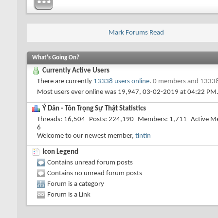
Mark Forums Read
What's Going On?
Currently Active Users
There are currently
13338 users online
.
0 members and 13338
Most users ever online was 19,947, 03-02-2019 at
04:22 PM
Ý Dân - Tôn Trọng Sự Thật Statistics
Threads
16,504
Posts
224,190
Members
1,711
Active M
6
Welcome to our newest member,
tintin
Icon Legend
Contains unread forum posts
Contains no unread forum posts
Forum is a category
Forum is a Link