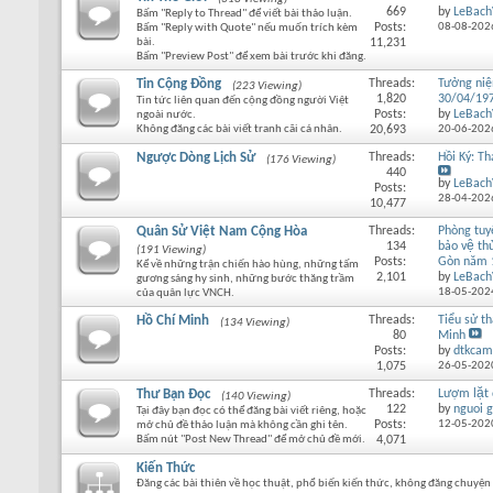
669
by
LeBach
Bấm "Reply to Thread" để viết bài thảo luận.
Posts:
08-08-202
Bấm "Reply with Quote" nếu muốn trích kèm
bài.
11,231
Bấm "Preview Post" để xem bài trước khi đăng.
Tin Cộng Đồng
Threads:
Tưởng ni
(223 Viewing)
1,820
30/04/19
Tin tức liên quan đến cộng đồng người Việt
Posts:
by
LeBach
ngoài nước.
Không đăng các bài viết tranh cãi cá nhân.
20,693
20-06-202
Ngược Dòng Lịch Sử
Threads:
Hồi Ký: T
(176 Viewing)
440
by
LeBach
Posts:
28-04-202
10,477
Quân Sử Việt Nam Cộng Hòa
Threads:
Phòng tu
134
bảo vệ thu
(191 Viewing)
Posts:
Gòn năm 
Kể về những trận chiến hào hùng, những tấm
2,101
by
LeBach
gương sáng hy sinh, những bước thăng trầm
18-05-202
của quân lực VNCH.
Hồ Chí Minh
Threads:
Tiểu sử th
(134 Viewing)
80
Minh
Posts:
by
dtkcam
1,075
26-05-202
Thư Bạn Đọc
Threads:
Lượm lặt
(140 Viewing)
122
by
nguoi g
Tại đây bạn đọc có thể đăng bài viết riêng, hoặc
Posts:
12-05-202
mở chủ đề thảo luận mà không cần ghi tên.
Bấm nút "Post New Thread" để mở chủ đề mới.
4,071
Kiến Thức
Đăng các bài thiên về học thuật, phổ biến kiến thức, không đăng chuyện 