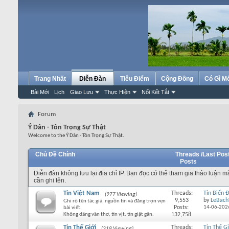
Trang Nhất
Diễn Đàn
Tiêu Điểm
Cộng Đồng
Có Gì M
Bài Mới
Lịch
Giao Lưu
Thực Hiện
Nối Kết Tắt
Forum
Ý Dân - Tôn Trọng Sự Thật
Welcome to the Ý Dân - Tôn Trọng Sự Thật.
Chủ Đề Chính
Threads /
Last Pos
Posts
Diễn đàn không lưu lại địa chỉ IP. Bạn đọc có thể tham gia thảo luận 
cần ghi tên.
Tin Việt Nam
Threads:
Tin Biển 
(977 Viewing)
9,553
by
LeBach
Ghi rõ tên tác giả, nguồn tin và đăng trọn vẹn
Posts:
14-06-202
bài viết.
Không đăng văn thơ, tin vịt, tin giật gân.
132,758
Tin Thế Giới
Threads:
Tin Thế Gi
(318 Viewing)