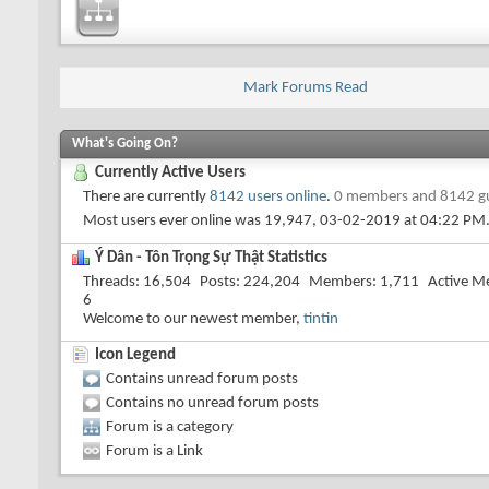
Mark Forums Read
What's Going On?
Currently Active Users
There are currently
8142 users online
.
0 members and 8142 g
Most users ever online was 19,947, 03-02-2019 at
04:22 PM
Ý Dân - Tôn Trọng Sự Thật Statistics
Threads
16,504
Posts
224,204
Members
1,711
Active M
6
Welcome to our newest member,
tintin
Icon Legend
Contains unread forum posts
Contains no unread forum posts
Forum is a category
Forum is a Link