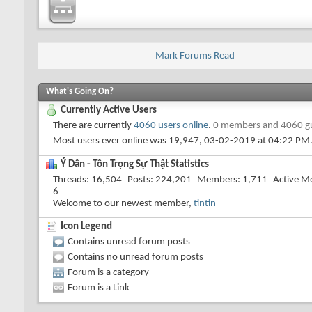
Mark Forums Read
What's Going On?
Currently Active Users
There are currently
4060 users online
.
0 members and 4060 g
Most users ever online was 19,947, 03-02-2019 at
04:22 PM
Ý Dân - Tôn Trọng Sự Thật Statistics
Threads
16,504
Posts
224,201
Members
1,711
Active M
6
Welcome to our newest member,
tintin
Icon Legend
Contains unread forum posts
Contains no unread forum posts
Forum is a category
Forum is a Link