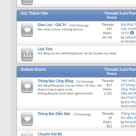
Góc Thành Viên
Threads /
Last Pos
Posts
Giao Lưu - Giải Trí
Threads:
Đài Phát 
(150 Viewing)
937
Gòn (trướ
Bàn nhậu online, nothing serious.
Posts:
1975)
16,716
by
LeBach
07-08-202
Linh Tinh
Nơi đăng các bài viết không thuộc về các chuyên mục khác.
Bulletin Board
Threads /
Last Pos
Posts
Thông Báo Cộng Đồng
Threads:
THƯ MỜI:
(56 Viewing)
817
Lễ Tưởng
Nơi đăng thông báo của các nhóm, tổ chức, hội
Posts:
Tổng Thố
đoàn trong và ngoài nước.
Không đăng bài dưới danh nghĩa cá nhân.
2,295
VĂN HƯƠ
KH/CTNCT
by
Bùi Ph
30-01-202
Thông Báo Diễn Đàn
Threads:
Thông báo
(19 Viewing)
29
tên diễn 
Posts:
by
Peterp
813
12-01-201
Chuyện Nội Bộ