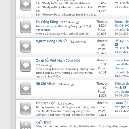
669
by
LeBach
Bấm "Reply to Thread" để viết bài thảo luận.
Posts:
08-08-202
Bấm "Reply with Quote" nếu muốn trích kèm
bài.
11,228
Bấm "Preview Post" để xem bài trước khi đăng.
Tin Cộng Đồng
Threads:
Tưởng ni
(122 Viewing)
1,820
30/04/19
Tin tức liên quan đến cộng đồng người Việt
Posts:
by
LeBach
ngoài nước.
Không đăng các bài viết tranh cãi cá nhân.
20,693
20-06-202
Ngược Dòng Lịch Sử
Threads:
Hồi Ký: T
(82 Viewing)
440
by
LeBach
Posts:
28-04-202
10,477
Quân Sử Việt Nam Cộng Hòa
Threads:
Phòng tu
134
bảo vệ thu
(37 Viewing)
Posts:
Gòn năm 
Kể về những trận chiến hào hùng, những tấm
2,101
by
LeBach
gương sáng hy sinh, những bước thăng trầm
18-05-202
của quân lực VNCH.
Hồ Chí Minh
Threads:
Tiểu sử th
(58 Viewing)
80
Minh
Posts:
by
dtkcam
1,075
26-05-202
Thư Bạn Đọc
Threads:
Lượm lặt
(62 Viewing)
122
by
nguoi g
Tại đây bạn đọc có thể đăng bài viết riêng, hoặc
Posts:
12-05-202
mở chủ đề thảo luận mà không cần ghi tên.
Bấm nút "Post New Thread" để mở chủ đề mới.
4,071
Kiến Thức
Đăng các bài thiên về học thuật, phổ biến kiến thức, không đăng chuyện 