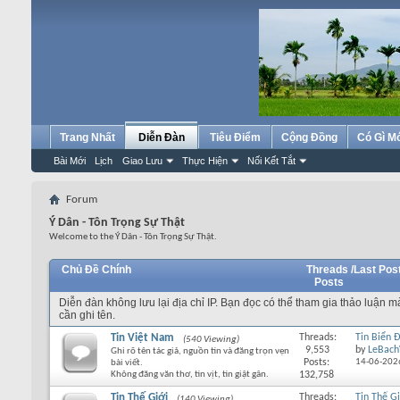
Trang Nhất
Diễn Đàn
Tiêu Điểm
Cộng Đồng
Có Gì M
Bài Mới
Lịch
Giao Lưu
Thực Hiện
Nối Kết Tắt
Forum
Ý Dân - Tôn Trọng Sự Thật
Welcome to the Ý Dân - Tôn Trọng Sự Thật.
Chủ Đề Chính
Threads /
Last Pos
Posts
Diễn đàn không lưu lại địa chỉ IP. Bạn đọc có thể tham gia thảo luận 
cần ghi tên.
Tin Việt Nam
Threads:
Tin Biển 
(540 Viewing)
9,553
by
LeBach
Ghi rõ tên tác giả, nguồn tin và đăng trọn vẹn
Posts:
14-06-202
bài viết.
Không đăng văn thơ, tin vịt, tin giật gân.
132,758
Tin Thế Giới
Threads:
Tin Thế Gi
(140 Viewing)