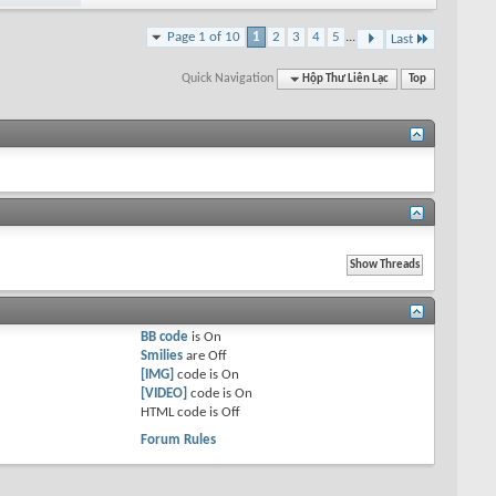
Page 1 of 10
1
2
3
4
5
...
Last
Quick Navigation
Hộp Thư Liên Lạc
Top
BB code
is
On
Smilies
are
Off
[IMG]
code is
On
[VIDEO]
code is
On
HTML code is
Off
Forum Rules