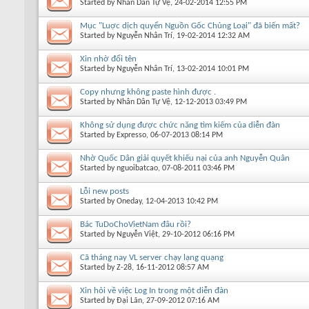
Started by
Nhân Dân Tự Vệ
, 24-02-2014 12:55 PM
Mục "Luợc dịch quyển Nguồn Gốc Chủng Loại" đã biến mất?
Started by
Nguyễn Nhân Trí
, 19-02-2014 12:32 AM
Xin nhờ đổi tên
Started by
Nguyễn Nhân Trí
, 13-02-2014 10:01 PM
Copy nhưng không paste hình được .
Started by
Nhân Dân Tự Vệ
, 12-12-2013 03:49 PM
Không sử dụng được chức năng tìm kiếm của diễn đàn
Started by
Expresso
, 06-07-2013 08:14 PM
Nhờ Quốc Dân giải quyết khiếu nại của anh Nguyễn Quân
Started by
nguoibatcao
, 07-08-2011 03:46 PM
Lỗi new posts
Started by
Oneday
, 12-04-2013 10:42 PM
Bác TuDoChoVietNam đâu rồi?
Started by
Nguyễn Việt
, 29-10-2012 06:16 PM
Cã tháng nay VL server chạy lạng quạng
Started by
Z-28
, 16-11-2012 08:57 AM
Xin hỏi về việc Log In trong một diễn đàn
Started by
Đại Lãn
, 27-09-2012 07:16 AM