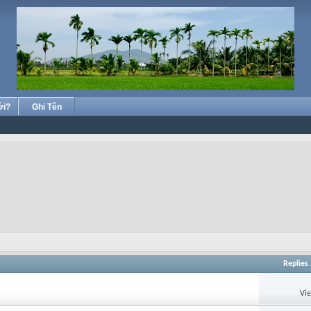
ới?
Ghi Tên
Replies
Vi