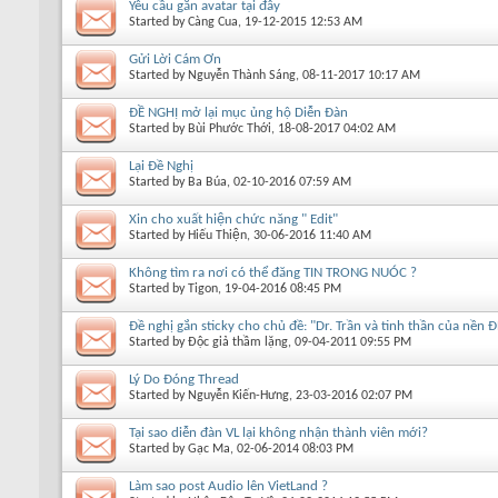
Yêu cầu gắn avatar tại đây
Started by
Càng Cua
, 19-12-2015 12:53 AM
Gửi Lời Cám Ơn
Started by
Nguyễn Thành Sáng
, 08-11-2017 10:17 AM
ĐỀ NGHỊ mở lại mục ủng hộ Diễn Đàn
Started by
Bùi Phước Thới
, 18-08-2017 04:02 AM
Lại Đề Nghị
Started by
Ba Búa
, 02-10-2016 07:59 AM
Xin cho xuất hiện chức năng " Edit"
Started by
Hiếu Thiện
, 30-06-2016 11:40 AM
Không tìm ra nơi có thể đăng TIN TRONG NUÓC ?
Started by
Tigon
, 19-04-2016 08:45 PM
Đề nghị gắn sticky cho chủ đề: "Dr. Trần và tinh thần của n
Started by
Độc giả thầm lặng
, 09-04-2011 09:55 PM
Lý Do Ðóng Thread
Started by
Nguyễn Kiến-Hưng
, 23-03-2016 02:07 PM
Tại sao diễn đàn VL lại không nhận thành viên mới?
Started by
Gạc Ma
, 02-06-2014 08:03 PM
Làm sao post Audio lên VietLand ?