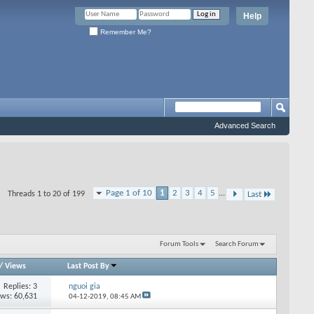
Help
Remember Me?
Advanced Search
Page 1 of 10
1
2
3
4
5
...
Threads 1 to 20 of 199
Last
Forum Tools
Search Forum
/
Views
Last Post By
Replies: 3
nguoi gia
ews: 60,631
04-12-2019,
08:45 AM