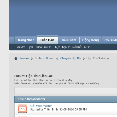
Trang Nhất
Diễn Đàn
Tiêu Điểm
Cộng Đồng
Có Gì M
Bài Mới
Lịch
Giao Lưu
Thực Hiện
Nối Kết Tắt
Forum
Bulletin Board
Chuyện Nội Bộ
Hộp Thư Liên Lạc
Forum:
Hộp Thư Liên Lạc
Liên lạc với Ban Điều Hành và Ban Kỹ Thuật tại đây.
Nếu cần report, xin bấm nút hình tam giác dưới bài viết vi phạm Nội Quy.
Title
/
Thread Starter
Gởi Webmaster
Started by
Thiên Bình
, 31-08-2010 09:58 PM