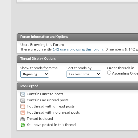
Forum Information and Options
Users Browsing this Forum
There are currently
142 users browsing this forum
. (0 members & 142 g
Thread Display Options
Show threads from the...
Sort threads by:
Order threads in...
Ascending Orde
Icon Legend
Contains unread posts
Contains no unread posts
Hot thread with unread posts
Hot thread with no unread posts
Thread is closed
You have posted in this thread