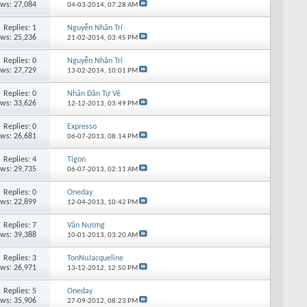
ews: 27,084
04-03-2014,
07:28 AM
Replies: 1
Nguyễn Nhân Trí
ews: 25,236
21-02-2014,
03:45 PM
Replies: 0
Nguyễn Nhân Trí
ews: 27,729
13-02-2014,
10:01 PM
Replies: 0
Nhân Dân Tự Vệ
ews: 33,626
12-12-2013,
03:49 PM
Replies: 0
Expresso
ews: 26,681
06-07-2013,
08:14 PM
Replies: 4
Tigon
ews: 29,735
06-07-2013,
02:11 AM
Replies: 0
Oneday
ews: 22,899
12-04-2013,
10:42 PM
Replies: 7
Vân Nương
ews: 39,388
10-01-2013,
03:20 AM
Replies: 3
TonNuJacqueline
ews: 26,971
13-12-2012,
12:50 PM
Replies: 5
Oneday
ews: 35,906
27-09-2012,
08:23 PM