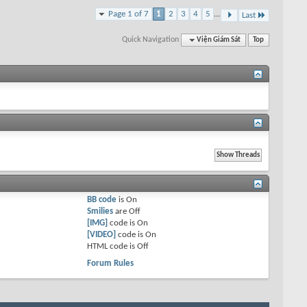
Page 1 of 7
1
2
3
4
5
...
Last
Quick Navigation
Viện Giám Sát
Top
BB code
is
On
Smilies
are
Off
[IMG]
code is
On
[VIDEO]
code is
On
HTML code is
Off
Forum Rules