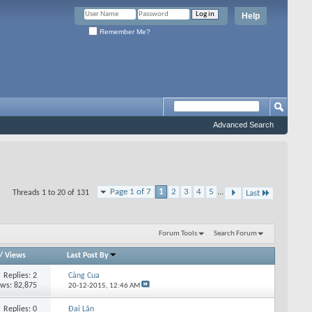
Help
Remember Me?
Advanced Search
Page 1 of 7
1
2
3
4
5
...
Threads 1 to 20 of 131
Last
Forum Tools
Search Forum
/
Views
Last Post By
Replies: 2
Càng Cua
ews: 82,875
20-12-2015,
12:46 AM
Replies: 0
Đại Lãn