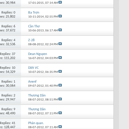
ews: 30,964
17-01-2015,
07:14 AM
Replies: 0
Ba Trợn
ews: 25,802
10-11-2014,
02:55 PM
Replies: 6
Cần Thơ
ews: 37,672
10-06-2013,
06:17 AM
Replies: 4
Z-28
ews: 32,536
08-08-2012,
02:24 PM
Replies: 37
Dean Nguyen
s: 115,202
16-07-2012,
04:03 PM
Replies: 10
Diêt VC
ews: 54,329
10-07-2012,
06:35 PM
Replies: 1
Anenf
ews: 30,064
09-07-2012,
01:40 PM
Replies: 2
Thương Dân
ews: 29,947
08-07-2012,
08:51 PM
Replies: 9
Thương Dân
ews: 48,490
08-07-2012,
07:11 PM
Replies: 41
Phán quan.
s: 128,447
08-07-2012,
07:11 AM