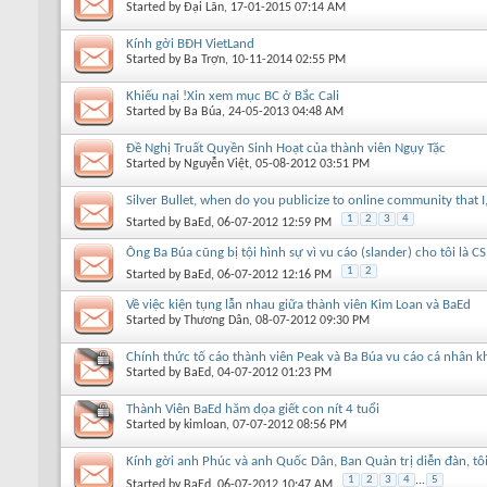
Started by
Đại Lãn
, 17-01-2015 07:14 AM
Kính gởi BĐH VietLand
Started by
Ba Trợn
, 10-11-2014 02:55 PM
Khiếu nại !Xin xem mục BC ở Bắc Cali
Started by
Ba Búa
, 24-05-2013 04:48 AM
Đề Nghị Truất Quyền Sinh Hoạt của thành viên Ngụy Tặc
Started by
Nguyễn Việt
, 05-08-2012 03:51 PM
Silver Bullet, when do you publicize to online community that 
1
2
3
4
Started by
BaEd
, 06-07-2012 12:59 PM
Ông Ba Búa cũng bị tội hình sự vì vu cáo (slander) cho tôi là C
1
2
Started by
BaEd
, 06-07-2012 12:16 PM
Về việc kiện tụng lẫn nhau giữa thành viên Kim Loan và BaEd
Started by
Thương Dân
, 08-07-2012 09:30 PM
Chính thức tố cáo thành viên Peak và Ba Búa vu cáo cá nhân 
Started by
BaEd
, 04-07-2012 01:23 PM
Thành Viên BaEd hăm dọa giết con nít 4 tuổi
Started by
kimloan
, 07-07-2012 08:56 PM
Kính gời anh Phúc và anh Quốc Dân, Ban Quản trị diễn đàn, tôi
1
2
3
4
...
5
Started by
BaEd
, 06-07-2012 10:47 AM