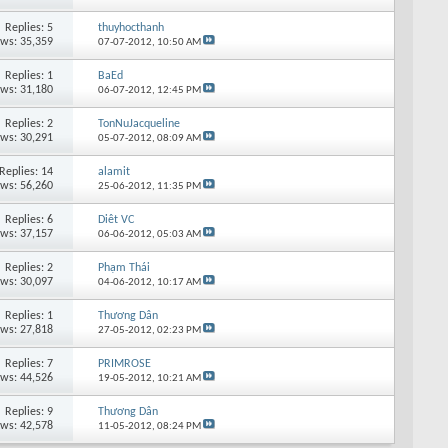
Replies: 5
thuyhocthanh
ews: 35,359
07-07-2012,
10:50 AM
Replies: 1
BaEd
ews: 31,180
06-07-2012,
12:45 PM
Replies: 2
TonNuJacqueline
ews: 30,291
05-07-2012,
08:09 AM
Replies: 14
alamit
ews: 56,260
25-06-2012,
11:35 PM
Replies: 6
Diêt VC
ews: 37,157
06-06-2012,
05:03 AM
Replies: 2
Phạm Thái
ews: 30,097
04-06-2012,
10:17 AM
Replies: 1
Thương Dân
ews: 27,818
27-05-2012,
02:23 PM
Replies: 7
PRIMROSE
ews: 44,526
19-05-2012,
10:21 AM
Replies: 9
Thương Dân
ews: 42,578
11-05-2012,
08:24 PM