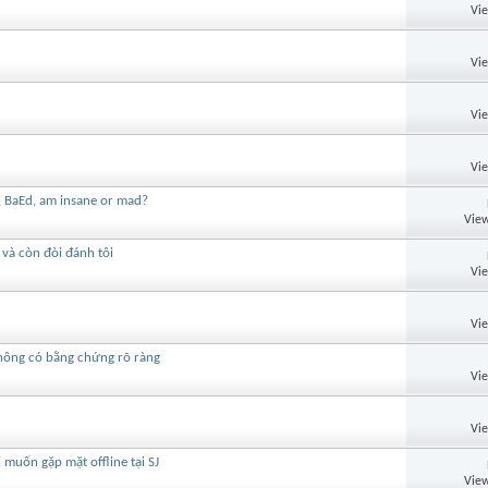
Vi
Vi
Vi
Vi
I, BaEd, am insane or mad?
View
S và còn đòi đánh tôi
Vi
Vi
không có bằng chứng rõ ràng
Vi
Vi
 muốn gặp mặt offline tại SJ
View