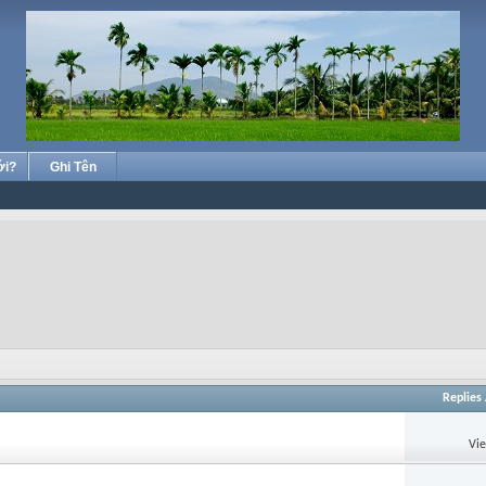
ới?
Ghi Tên
Replies
Vi