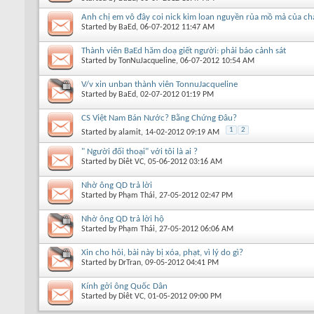
Anh chị em vô đây coi nick kim loan nguyền rủa mồ mả của ch
Started by
BaEd
, 06-07-2012 11:47 AM
Thành viên BaEd hăm doạ giết người: phải báo cảnh sát
Started by
TonNuJacqueline
, 06-07-2012 10:54 AM
V/v xin unban thành viên TonnuJacqueline
Started by
BaEd
, 02-07-2012 01:19 PM
CS Việt Nam Bán Nước? Bằng Chứng Đâu?
1
2
Started by
alamit
, 14-02-2012 09:19 AM
" Người đối thoại" với tôi là ai ?
Started by
Diêt VC
, 05-06-2012 03:16 AM
Nhờ ông QD trả lời
Started by
Phạm Thái
, 27-05-2012 02:47 PM
Nhờ ông QD trả lời hộ
Started by
Phạm Thái
, 27-05-2012 06:06 AM
Xin cho hỏi, bài này bị xóa, phạt, vì lý do gì?
Started by
DrTran
, 09-05-2012 04:41 PM
Kính gởi ông Quốc Dân
Started by
Diêt VC
, 01-05-2012 09:00 PM