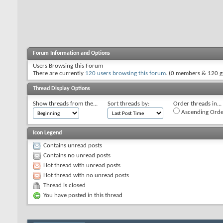
Forum Information and Options
Users Browsing this Forum
There are currently
120 users browsing this forum
. (0 members & 120 g
Thread Display Options
Show threads from the...
Sort threads by:
Order threads in...
Ascending Orde
Icon Legend
Contains unread posts
Contains no unread posts
Hot thread with unread posts
Hot thread with no unread posts
Thread is closed
You have posted in this thread