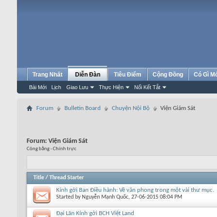
Trang Nhất
Diễn Đàn
Tiêu Điểm
Cộng Đồng
Có Gì M
Bài Mới
Lịch
Giao Lưu
Thực Hiện
Nối Kết Tắt
Forum
Bulletin Board
Chuyện Nội Bộ
Viện Giám Sát
Forum:
Viện Giám Sát
Công bằng - Chính trực
Title
/
Thread Starter
Kính gởi Ban Điều hành: Về văn phong trong một vài thư mục.
Started by
Nguyễn Mạnh Quốc
, 27-06-2015 08:04 PM
Đại Lãn Kính gởi BCH Việt Land