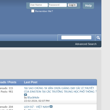
Help
Remember Me?
Advanced Search
eads / Posts
Last Post
hreads: 115
TẠI SAO CHÚNG TA VẪN CHƯA GIẢNG DẠY CÁC LÝ THUYẾT
Posts: 961
CỦA EINSTEIN TẠI CÁC TRƯỜNG TRUNG HỌC PHỔ THÔNG ?
by
BlackHole
22-02-2026,
02:07 PM
hreads: 204
LỊCH SỬ - VIỆT NAM