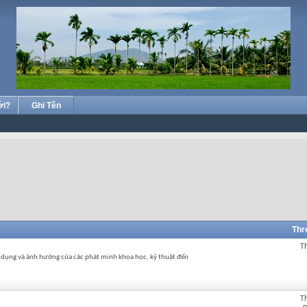
ới?
Ghi Tên
Thr
T
ng dụng và ảnh hưởng của các phát minh khoa học, kỹ thuật đến
T