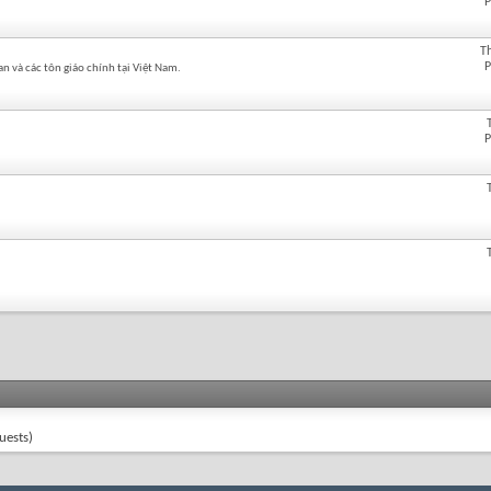
P
T
P
an và các tôn giáo chính tại Việt Nam.
P
uests)