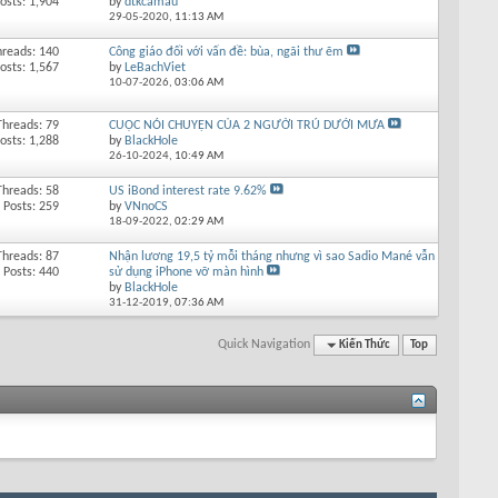
osts: 1,904
by
dtkcamau
29-05-2020,
11:13 AM
hreads: 140
Công giáo đối với vấn đề: bùa, ngãi thư ẽm
osts: 1,567
by
LeBachViet
10-07-2026,
03:06 AM
Threads: 79
CUỘC NÓI CHUYỆN CỦA 2 NGƯỜI TRÚ DƯỚI MƯA
osts: 1,288
by
BlackHole
26-10-2024,
10:49 AM
Threads: 58
US iBond interest rate 9.62%
Posts: 259
by
VNnoCS
18-09-2022,
02:29 AM
Threads: 87
Nhận lương 19,5 tỷ mỗi tháng nhưng vì sao Sadio Mané vẫn
Posts: 440
sử dụng iPhone vỡ màn hình
by
BlackHole
31-12-2019,
07:36 AM
Quick Navigation
Kiến Thức
Top