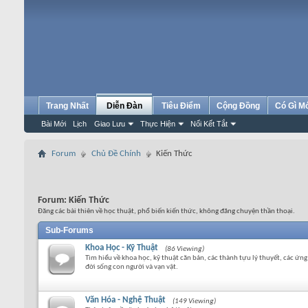
Trang Nhất
Diễn Đàn
Tiêu Điểm
Cộng Đồng
Có Gì M
Bài Mới
Lịch
Giao Lưu
Thực Hiện
Nối Kết Tắt
Forum
Chủ Đề Chính
Kiến Thức
Forum:
Kiến Thức
Đăng các bài thiên về học thuật, phổ biến kiến thức, không đăng chuyện thần thoại.
Sub-Forums
Khoa Học - Kỹ Thuật
(86 Viewing)
Tìm hiểu về khoa học, kỹ thuật căn bản, các thành tựu lý thuyết, các ứ
đời sống con người và vạn vật.
Văn Hóa - Nghệ Thuật
(149 Viewing)