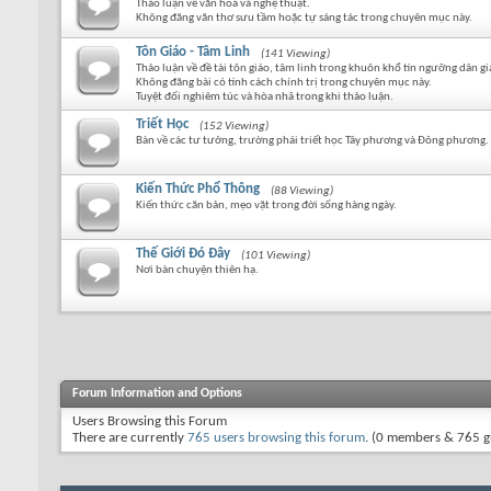
Thảo luận về văn hoá và nghệ thuật.
Không đăng văn thơ sưu tầm hoặc tự sáng tác trong chuyên mục này.
Tôn Giáo - Tâm Linh
(141 Viewing)
Thảo luận về đề tài tôn giáo, tâm linh trong khuôn khổ tín ngưỡng dân gi
Không đăng bài có tính cách chính trị trong chuyên mục này.
Tuyệt đối nghiêm túc và hòa nhã trong khi thảo luận.
Triết Học
(152 Viewing)
Bàn về các tư tưởng, trường phái triết học Tây phương và Đông phương.
Kiến Thức Phổ Thông
(88 Viewing)
Kiến thức căn bản, mẹo vặt trong đời sống hàng ngày.
Thế Giới Đó Đây
(101 Viewing)
Nơi bàn chuyện thiên hạ.
Forum Information and Options
Users Browsing this Forum
There are currently
765 users browsing this forum
. (0 members & 765 g