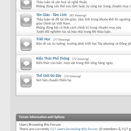
Thảo luận về văn hoá và nghệ thuật.
Không đăng văn thơ sưu tầm hoặc tự sáng tác trong chuyên mục n
Tôn Giáo - Tâm Linh
(85 Viewing)
Thảo luận về đề tài tôn giáo, tâm linh trong khuôn khổ tín ngưỡng
giáo chính tại Việt Nam.
Không đăng bài có tính cách chính trị trong chuyên mục này.
Tuyệt đối nghiêm túc và hòa nhã trong khi thảo luận.
Triết Học
(77 Viewing)
Bàn về các tư tưởng, trường phái triết học Tây phương và Đông p
Kiến Thức Phổ Thông
(72 Viewing)
Kiến thức căn bản, mẹo vặt trong đời sống hàng ngày.
Thế Giới Đó Đây
(76 Viewing)
Nơi bàn chuyện thiên hạ.
Forum Information and Options
Users Browsing this Forum
There are currently
517 users browsing this forum
. (0 members & 517 g