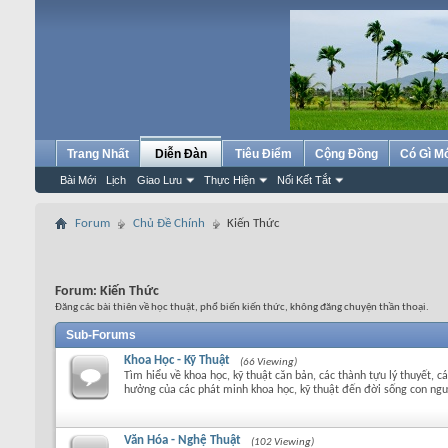
Trang Nhất
Diễn Đàn
Tiêu Điểm
Cộng Đồng
Có Gì M
Bài Mới
Lịch
Giao Lưu
Thực Hiện
Nối Kết Tắt
Forum
Chủ Đề Chính
Kiến Thức
Forum:
Kiến Thức
Đăng các bài thiên về học thuật, phổ biến kiến thức, không đăng chuyện thần thoại.
Sub-Forums
Khoa Học - Kỹ Thuật
(66 Viewing)
Tìm hiểu về khoa học, kỹ thuật căn bản, các thành tựu lý thuyết, 
hưởng của các phát minh khoa học, kỹ thuật đến đời sống con ngư
Văn Hóa - Nghệ Thuật
(102 Viewing)