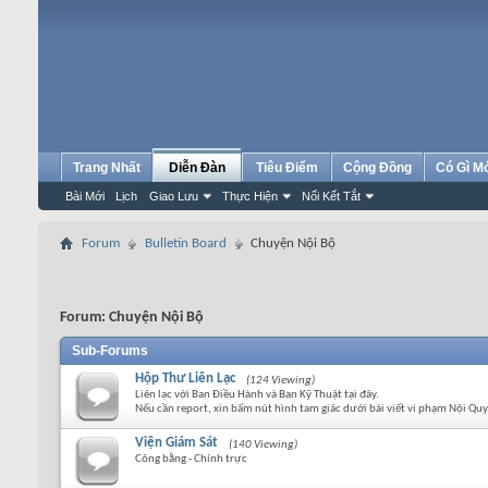
Trang Nhất
Diễn Đàn
Tiêu Điểm
Cộng Đồng
Có Gì M
Bài Mới
Lịch
Giao Lưu
Thực Hiện
Nối Kết Tắt
Forum
Bulletin Board
Chuyện Nội Bộ
Forum:
Chuyện Nội Bộ
Sub-Forums
Hộp Thư Liên Lạc
(124 Viewing)
Liên lạc với Ban Điều Hành và Ban Kỹ Thuật tại đây.
Nếu cần report, xin bấm nút hình tam giác dưới bài viết vi phạm Nội Quy
Viện Giám Sát
(140 Viewing)
Công bằng - Chính trực