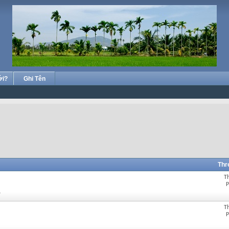
ới?
Ghi Tên
Thr
T
P
.
T
P