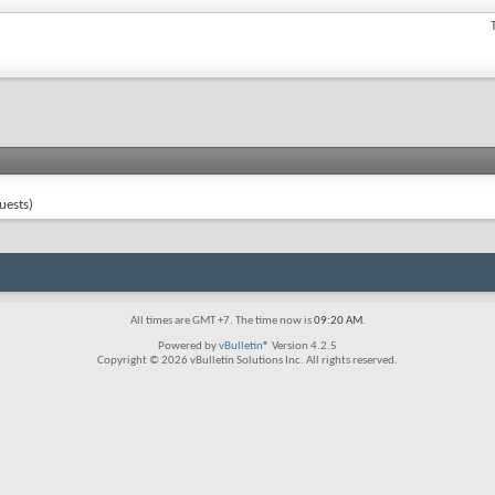
uests)
All times are GMT +7. The time now is
09:20 AM
.
Powered by
vBulletin®
Version 4.2.5
Copyright © 2026 vBulletin Solutions Inc. All rights reserved.