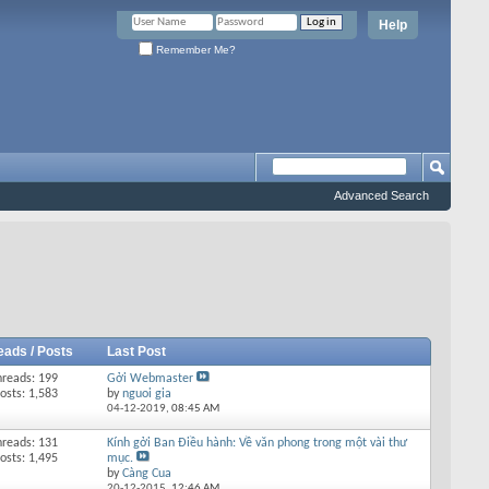
Help
Remember Me?
Advanced Search
eads / Posts
Last Post
hreads: 199
Gởi Webmaster
osts: 1,583
by
nguoi gia
04-12-2019,
08:45 AM
hreads: 131
Kính gởi Ban Điều hành: Về văn phong trong một vài thư
osts: 1,495
mục.
by
Càng Cua
20-12-2015,
12:46 AM