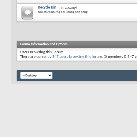
Recycle Bin
(11 Viewing)
Nơi chứa những bài không nên đăng.
Forum Information and Options
Users Browsing this Forum
There are currently
347 users browsing this forum
. (0 members & 347 g