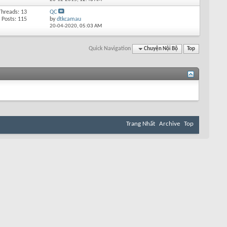
Threads: 13
QC
Posts: 115
by
dtkcamau
20-04-2020,
05:03 AM
Quick Navigation
Chuyện Nội Bộ
Top
Trang Nhất
Archive
Top