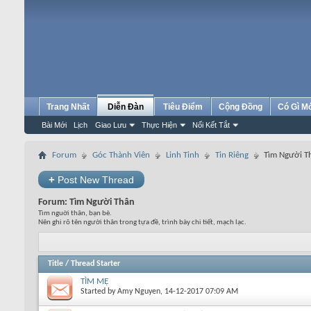
Trang Nhất
Diễn Đàn
Tiêu Điểm
Cộng Đồng
Có Gì M
Bài Mới
Lịch
Giao Lưu
Thực Hiện
Nối Kết Tắt
Forum
Góc Thành Viên
Linh Tinh
Tin Riêng
Tìm Người T
+
Post New Thread
Forum:
Tìm Người Thân
Tìm nguời thân, bạn bè.
Nên ghi rõ tên người thân trong tựa đề, trình bày chi tiết, mạch lạc.
Title
/
Thread Starter
TÌM MẸ
Started by
Amy Nguyen
, 14-12-2017 07:09 AM