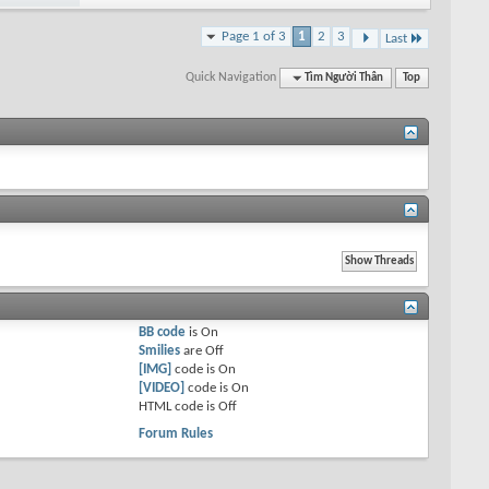
Page 1 of 3
1
2
3
Last
Quick Navigation
Tìm Người Thân
Top
BB code
is
On
Smilies
are
Off
[IMG]
code is
On
[VIDEO]
code is
On
HTML code is
Off
Forum Rules