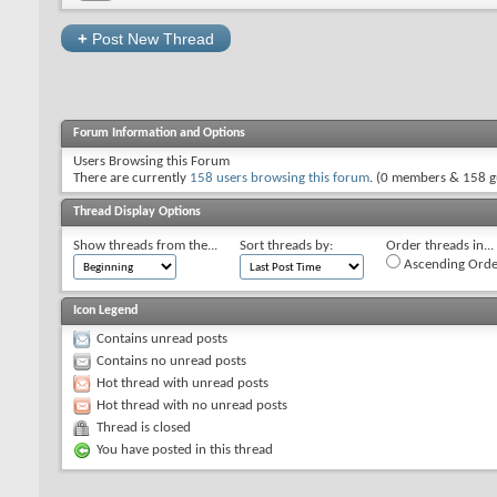
+
Post New Thread
Forum Information and Options
Users Browsing this Forum
There are currently
158 users browsing this forum
. (0 members & 158 g
Thread Display Options
Show threads from the...
Sort threads by:
Order threads in...
Ascending Orde
Icon Legend
Contains unread posts
Contains no unread posts
Hot thread with unread posts
Hot thread with no unread posts
Thread is closed
You have posted in this thread