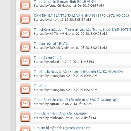
Tìm thân nhân 5 người lính (tử sĩ) VNCH
Started by
Vọng Cố Hương
, 18-08-2017 04:57 AM
CẦN TÌM BẠN LÀ TT1/TX LÊ VĂN NHUNG (1970-1972 HQ 231)
Started by
simon
, 19-12-2015 05:39 AM
Tìm chồng mất tích: Trung uý Lưu Lập Trung, khoá 6/68/SQTB
Started by
Hồ Thị Mỹ Hương
, 22-09-2015 09:03 AM
Tìm con gái lai Mỹ Việt
Started by
TuDochoVietNam
, 01-06-2015 02:01 AM
Tìm mộ người thân
Started by
anlocdia
, 17-10-2011 11:48 PM
Tìm Cha là Nguyễn Văn Khương (Nguyên SQ/KQ/QLVNCH)
Started by
thuongdan
, 02-10-2014 10:44 AM
Tìm Cha
Started by
thuongdan
, 02-10-2014 10:30 AM
Tìm thân nhân của hài cốt một tử sĩ BĐQ ở Quả ng Ngãi
Started by
dqtran
, 22-06-2013 06:16 AM
Tìm bác sĩ Trần Công Bảo, SĐ25BB
Started by
Minhcanh
, 29-03-2013 08:58 PM
Tìm em bị mất tích Nguyễn Văn Minh