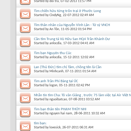
Started by
dối trá
, 07-02-2013 11:57 PM
Tìm chiến hửu từng trốn trại ở Phước Long
Started by
CindyNg
, 22-07-2012 02:49 AM
Tỉm thân nhân của Nguyễn Vĩnh Lân - Tử sỹ VNCH
Started by
An Tôn
, 11-05-2012 01:54 PM
Cần tìm Trung tá Vũ Hữu San HQ4 Trần Khánh Dư
Started by
anlocdia
, 17-03-2012 04:41 AM
Tìm bạn Nguyẽn thu Cúc
Started by
anlocdia
, 15-12-2011 12:02 AM
Lan (Thủ Đức) tìm chị Tâm, chồng tên là Cần
Started by
Minhcanh
, 07-11-2011 01:54 AM
Tìm anh Trần Phi Bàng tại ÚC
Started by
logon
, 05-11-2011 02:42 PM
Nhắn tin tìm Cha: Tô văn Giảng , trước 75 làm việc tại Air Việt
Started by
nguoibatcao
, 07-08-2011 03:52 AM
Tìm bạn thân tên PHẠM THÚY NHI
Started by
nguyen hai nam
, 28-06-2011 10:32 AM
tìm bạn:
Started by
lovesick
, 26-07-2011 06:31 AM