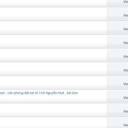
Vi
Vi
Vi
Vi
Vi
Vi
Vi
 Nam , văn phòng đặt tại số 116 Nguyễn Huệ , Sài Gòn
Vi
Vi
Vi