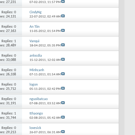
ews: 27,231
07-02-2013,
11:57 PM
Replies: 0
CindyNg
ews: 24,131
22-07-2012,
02:49 AM
Replies: 0
An Tôn
ews: 27,163
11-05-2012,
01:54 PM
Replies: 1
Vanquì
ews: 28,489
18-04-2012,
05:35 PM
Replies: 0
anlocdia
ews: 33,088
15-12-2011,
12:02 AM
Replies: 0
Minhcanh
ews: 26,338
07-11-2011,
01:54 AM
Replies: 0
logon
ews: 25,712
05-11-2011,
02:42 PM
Replies: 0
nguoibatcao
ews: 31,191
07-08-2011,
03:52 AM
Replies: 1
tthaongo
ews: 31,744
02-08-2011,
05:42 AM
Replies: 0
lovesick
ews: 29,213
26-07-2011,
06:31 AM