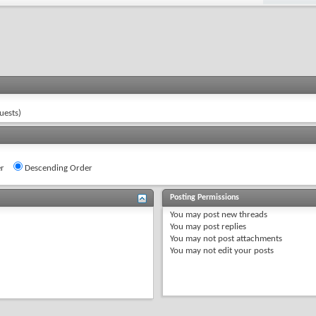
uests)
r
Descending Order
Posting Permissions
You
may
post new threads
You
may
post replies
You
may not
post attachments
You
may not
edit your posts