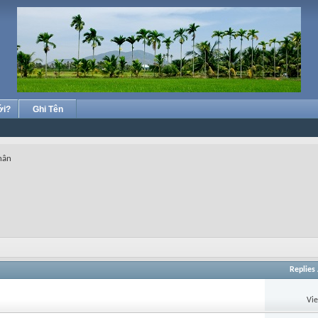
ới?
Ghi Tên
hân
Replies
Vi