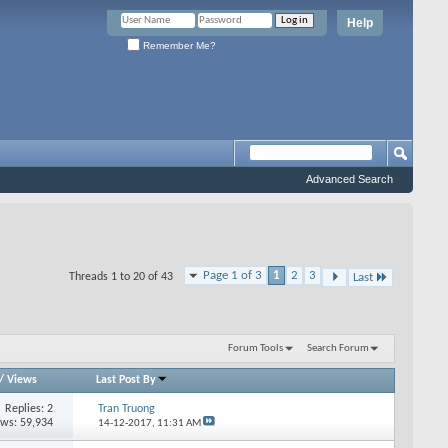
Help
Remember Me?
Advanced Search
Page 1 of 3
1
2
3
Threads 1 to 20 of 43
Last
Forum Tools
Search Forum
/
Views
Last Post By
Replies: 2
Tran Truong
ews: 59,934
14-12-2017,
11:31 AM