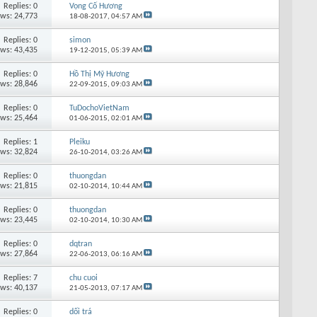
Replies: 0
Vọng Cố Hương
ews: 24,773
18-08-2017,
04:57 AM
Replies: 0
simon
ews: 43,435
19-12-2015,
05:39 AM
Replies: 0
Hồ Thị Mỹ Hương
ews: 28,846
22-09-2015,
09:03 AM
Replies: 0
TuDochoVietNam
ews: 25,464
01-06-2015,
02:01 AM
Replies: 1
Pleiku
ews: 32,824
26-10-2014,
03:26 AM
Replies: 0
thuongdan
ews: 21,815
02-10-2014,
10:44 AM
Replies: 0
thuongdan
ews: 23,445
02-10-2014,
10:30 AM
Replies: 0
dqtran
ews: 27,864
22-06-2013,
06:16 AM
Replies: 7
chu cuoi
ews: 40,137
21-05-2013,
07:17 AM
Replies: 0
dối trá