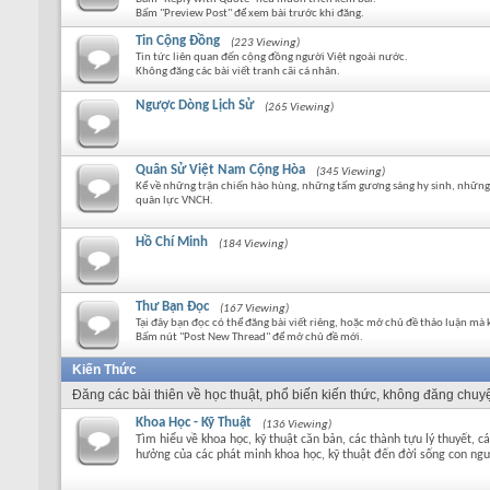
Bấm "Preview Post" để xem bài trước khi đăng.
Tin Cộng Đồng
(223 Viewing)
Tin tức liên quan đến cộng đồng người Việt ngoài nước.
Không đăng các bài viết tranh cãi cá nhân.
Ngược Dòng Lịch Sử
(265 Viewing)
Quân Sử Việt Nam Cộng Hòa
(345 Viewing)
Kể về những trận chiến hào hùng, những tấm gương sáng hy sinh, nhữn
quân lực VNCH.
Hồ Chí Minh
(184 Viewing)
Thư Bạn Đọc
(167 Viewing)
Tại đây bạn đọc có thể đăng bài viết riêng, hoặc mở chủ đề thảo luận mà 
Bấm nút "Post New Thread" để mở chủ đề mới.
Kiến Thức
Đăng các bài thiên về học thuật, phổ biến kiến thức, không đăng chuyệ
Khoa Học - Kỹ Thuật
(136 Viewing)
Tìm hiểu về khoa học, kỹ thuật căn bản, các thành tựu lý thuyết, 
hưởng của các phát minh khoa học, kỹ thuật đến đời sống con ngư