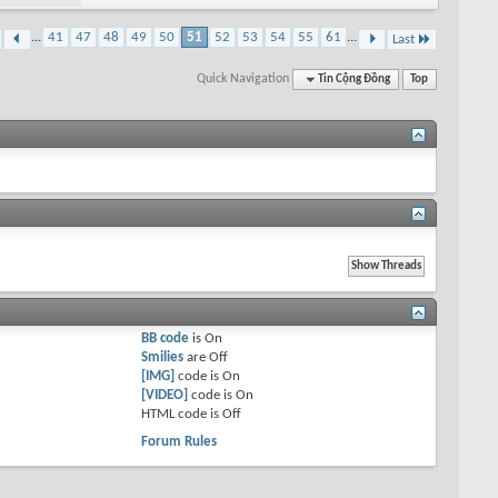
...
41
47
48
49
50
51
52
53
54
55
61
...
Last
Quick Navigation
Tin Cộng Đồng
Top
BB code
is
On
Smilies
are
Off
[IMG]
code is
On
[VIDEO]
code is
On
HTML code is
Off
Forum Rules