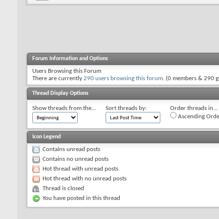
Forum Information and Options
Users Browsing this Forum
There are currently
290 users browsing this forum
. (0 members & 290 g
Thread Display Options
Show threads from the...
Sort threads by:
Order threads in...
Ascending Orde
Icon Legend
Contains unread posts
Contains no unread posts
Hot thread with unread posts
Hot thread with no unread posts
Thread is closed
You have posted in this thread