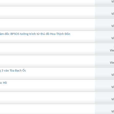
V
V
V
giám đốc BPSOS tường trình từ thủ đô Hoa Thịnh Đốn
V
Vi
Vi
g 3 vào Tòa Bạch Ốc
V
úc Hồ
V
V
V