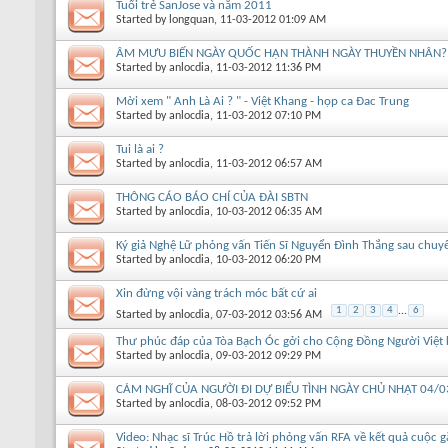
Tuổi trẻ SanJose và năm 2011
Started by
longquan
, 11-03-2012 01:09 AM
ÂM MƯU BIẾN NGÀY QUỐC HẬN THÀNH NGÀY THUYỀN NHÂN?
Started by
anlocdia
, 11-03-2012 11:36 PM
Mời xem " Anh Là Ai ? " - Việt Khang - họp ca Đac Trung
Started by
anlocdia
, 11-03-2012 07:10 PM
Tui là ai ?
Started by
anlocdia
, 11-03-2012 06:57 AM
THÔNG CÁO BÁO CHÍ CỦA ĐÀI SBTN
Started by
anlocdia
, 10-03-2012 06:35 AM
Ký giả Nghệ Lữ phỏng vấn Tiến Sĩ Nguyển Đình Thắng sau chuy
Started by
anlocdia
, 10-03-2012 06:20 PM
Xin đừng vội vàng trách móc bất cứ ai
1
2
3
4
...
6
Started by
anlocdia
, 07-03-2012 03:56 AM
Thư phúc đáp của Tòa Bạch Óc gởi cho Cộng Đồng Người Việt k
Started by
anlocdia
, 09-03-2012 09:29 PM
CẢM NGHĨ CỦA NGƯỜI ĐI DỰ BIỂU TÌNH NGÀY CHỦ NHẬT 04/03
Started by
anlocdia
, 08-03-2012 09:52 PM
Video: Nhạc sĩ Trúc Hồ trả lời phỏng vấn RFA về kết quả cuộc g