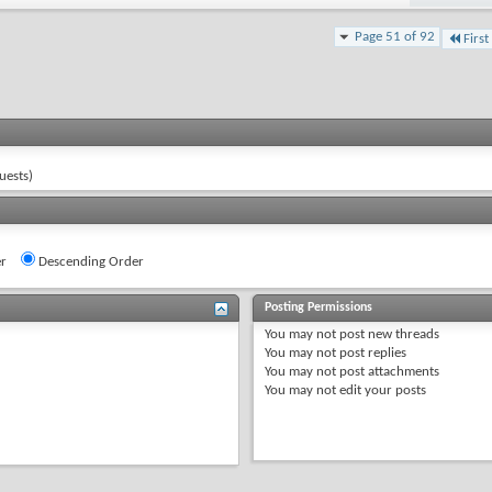
Page 51 of 92
First
uests)
r
Descending Order
Posting Permissions
You
may not
post new threads
You
may not
post replies
You
may not
post attachments
You
may not
edit your posts