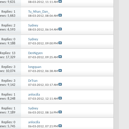
iews: 9,631
08-03-2012,
11:11 AM
Replies: 1
Tu_Nhan_Dan_
iews: 5,663
08-03-2012,
08:06 AM
Replies: 2
Sydney
iews: 6,593
08-03-2012,
06:54 AM
Replies: 0
Sydney
iews: 9,188
07-03-2012,
09:00 PM
Replies: 13
DenNgyen
ews: 17,329
07-03-2012,
09:25 AM
Replies: 3
longquan
ews: 10,074
07-03-2012,
06:38 AM
Replies: 3
DrTran
iews: 9,142
07-03-2012,
03:17 AM
Replies: 1
anlocdia
iews: 8,248
07-03-2012,
12:11 AM
Replies: 1
Sydney
iews: 7,189
06-03-2012,
08:16 PM
Replies: 0
anlocdia
iews: 5,745
06-03-2012,
07:21 PM