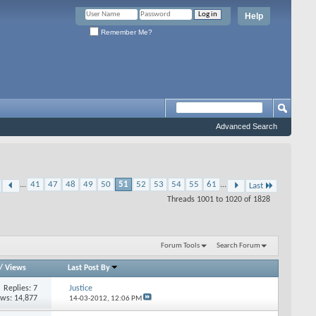
Help
Remember Me?
Advanced Search
...
41
47
48
49
50
51
52
53
54
55
61
...
Last
Threads 1001 to 1020 of 1828
Forum Tools
Search Forum
/
Views
Last Post By
Replies: 7
Justice
ews: 14,877
14-03-2012,
12:06 PM