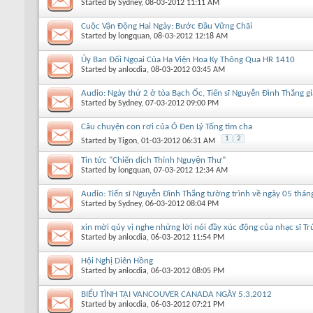
Started by
Sydney
, 08-03-2012 11:11 AM
Cuộc Vận Động Hai Ngày: Bước Đầu Vững Chãi
Started by
longquan
, 08-03-2012 12:18 AM
Ủy Ban Đối Ngọai Của Hạ Viện Hoa Ky Thông Qua HR 1410
Started by
anlocdia
, 08-03-2012 03:45 AM
Audio: Ngày thứ 2 ở tòa Bạch Ốc, Tiến sĩ Nguyễn Đình Thắng 
Started by
Sydney
, 07-03-2012 09:00 PM
Câu chuyện con rơi của Ó Đen Lý Tống tìm cha
1
2
Started by
Tigon
, 01-03-2012 06:31 AM
Tin tức "Chiến dịch Thỉnh Nguyện Thư"
Started by
longquan
, 07-03-2012 12:34 AM
Audio: Tiến sĩ Nguyễn Đình Thắng tường trình về ngày 05 thán
Started by
Sydney
, 06-03-2012 08:04 PM
xin mời qúy vị nghe nhửng lời nói đầy xúc động của nhạc sĩ Tr
Started by
anlocdia
, 06-03-2012 11:54 PM
Hội Nghị Diên Hồng
Started by
anlocdia
, 06-03-2012 08:05 PM
BIỂU TÌNH TẠI VANCOUVER CANADA NGÀY 5.3.2012
Started by
anlocdia
, 06-03-2012 07:21 PM