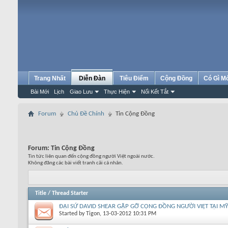
Trang Nhất
Diễn Đàn
Tiêu Điểm
Cộng Đồng
Có Gì M
Bài Mới
Lịch
Giao Lưu
Thực Hiện
Nối Kết Tắt
Forum
Chủ Đề Chính
Tin Cộng Đồng
Forum:
Tin Cộng Đồng
Tin tức liên quan đến cộng đồng người Việt ngoài nước.
Không đăng các bài viết tranh cãi cá nhân.
Title
/
Thread Starter
ĐẠI SỨ DAVID SHEAR GẶP GỠ CỘNG ĐỒNG NGƯỜI VIỆT TẠI MỸ
Started by
Tigon
, 13-03-2012 10:31 PM