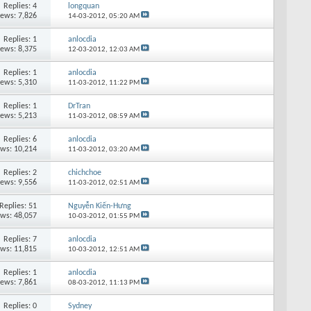
Replies: 4
longquan
iews: 7,826
14-03-2012,
05:20 AM
Replies: 1
anlocdia
iews: 8,375
12-03-2012,
12:03 AM
Replies: 1
anlocdia
iews: 5,310
11-03-2012,
11:22 PM
Replies: 1
DrTran
iews: 5,213
11-03-2012,
08:59 AM
Replies: 6
anlocdia
ews: 10,214
11-03-2012,
03:20 AM
Replies: 2
chichchoe
iews: 9,556
11-03-2012,
02:51 AM
Replies: 51
Nguyễn Kiến-Hưng
ews: 48,057
10-03-2012,
01:55 PM
Replies: 7
anlocdia
ews: 11,815
10-03-2012,
12:51 AM
Replies: 1
anlocdia
iews: 7,861
08-03-2012,
11:13 PM
Replies: 0
Sydney