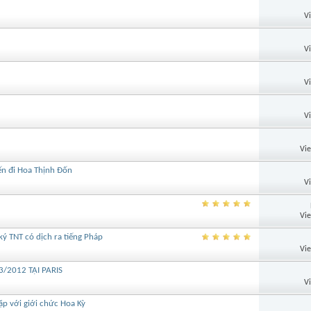
V
V
V
V
Vi
ến đi Hoa Thịnh Đốn
V
Vi
ý TNT có dịch ra tiếng Pháp
Vi
/2012 TẠI PARIS
V
ặp với giới chức Hoa Kỳ