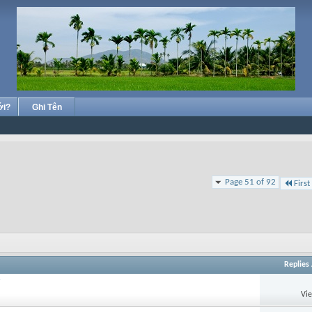
ới?
Ghi Tên
Page 51 of 92
First
Replies
Vi