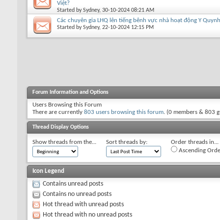
Việt?
Started by
Sydney
, 30-10-2024 08:21 AM
Các chuyên gia LHQ lên tiếng bênh vực nhà hoạt động Y Quyn
Started by
Sydney
, 22-10-2024 12:15 PM
Forum Information and Options
Users Browsing this Forum
There are currently
803 users browsing this forum
. (0 members & 803 g
Thread Display Options
Show threads from the...
Sort threads by:
Order threads in...
Ascending Orde
Icon Legend
Contains unread posts
Contains no unread posts
Hot thread with unread posts
Hot thread with no unread posts