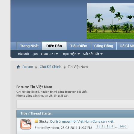
Trang Nhất
Diễn Đàn
Tiêu Điểm
Cộng Đồng
Có Gì M
Bài Mới
Lịch
Giao Lưu
Thực Hiện
Nối Kết Tắt
Forum
Chủ Đề Chính
Tin Việt Nam
Forum:
Tin Việt Nam
Ghi rõ tên tác giả, nguồn tin và đăng trọn vẹn bài viết.
Không đăng văn thơ, tin vịt, tin giật gân.
Title
/
Thread Starter
Sticky:
Dự trữ ngoại hối Việt Nam đang cạn kiệt
1
2
3
4
...
1466
Started by
robeo
, 23-03-2011 11:37 PM