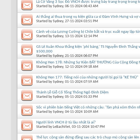
Lá Cờ Vàng 3 Sọc Đỏ VNCH được trưng bày trang trọng trong tủ
Started by
Sydney
, 06-11-2024 06:43 AM
Ai thắng ai thua trong vụ kiện giữa ca sĩ Đàm Vĩnh Hưng và vợ 
Started by
Sydney
, 27-11-2024 03:51 PM
Cảnh vệ của Lương Cường bị Chile bắt và trục xuất ngay lập tứ
Started by
Sydney
, 13-11-2024 12:14 PM
GS Lê Xuân Khoa thắng kiện ‘phỉ báng,’ TS Nguyễn Đình Thắng
$500,000
Started by
Sydney
, 21-11-2024 06:07 PM
Không Hẹn 178: Những Sự Kiện BẤT THƯỜNG Của Cộng Đồng Ng
Started by
Sydney
, 12-11-2024 09:18 AM
Không Hẹn 177: Tiếng nói của những người bị gọi là "KẺ THÙ"
Started by
Sydney
, 01-11-2024 07:59 AM
Thánh Lễ Giỗ Cố Tổng Thống Ngô Đình Diệm
Started by
Sydney
, 05-11-2024 01:33 PM
Sốc vì phiên bản tiếng Việt có những câu: 'Tàn phá xóm thôn n
Started by
Sydney
, 04-11-2024 10:09 AM
Người lính VNCH ở tù lâu nhất là ai?
Started by
LeBachViet
, 03-11-2024 10:47 PM
Thế lực cộng sản đứng đằng sau các trò chụp mũ cộng sản lên