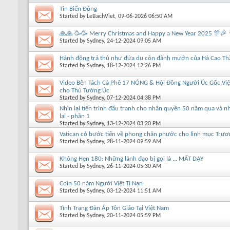
Tin Biển Đông
Started by
LeBachViet
, 09-06-2026 06:50 AM
🙏🙏 🥳🥳 Merry Christmas and Happy a New Year 2025 🎊🎉 
Started by
Sydney
, 24-12-2024 09:05 AM
Hành động trả thù như đứa du côn đânh mướn của Hà Cao Th
Started by
Sydney
, 18-12-2024 12:26 PM
Video Bên Tách Cà Phê 17 NÓNG & Hội Đồng Người Úc Gốc Việt
cho Thủ Tướng Úc
Started by
Sydney
, 07-12-2024 04:38 PM
Nhìn lại tiến trình đấu tranh cho nhân quyền 50 năm qua và n
lai - phần 1
Started by
Sydney
, 13-12-2024 03:20 PM
Vatican có bước tiến về phong chân phước cho linh mục Trư
Started by
Sydney
, 28-11-2024 09:59 AM
Không Hẹn 180: Những lãnh đạo bị gọi là ... MẤT DẠY
Started by
Sydney
, 26-11-2024 05:30 AM
Coin 50 năm Người Việt Tị Nạn
Started by
Sydney
, 03-12-2024 11:51 AM
Tình Trạng Đàn Áp Tôn Giáo Tại Việt Nam
Started by
Sydney
, 20-11-2024 05:59 PM