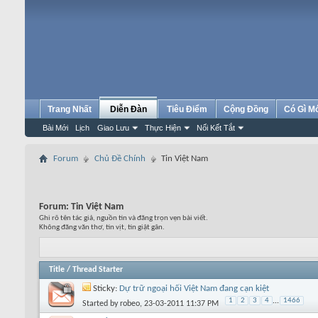
Trang Nhất
Diễn Đàn
Tiêu Điểm
Cộng Đồng
Có Gì M
Bài Mới
Lịch
Giao Lưu
Thực Hiện
Nối Kết Tắt
Forum
Chủ Đề Chính
Tin Việt Nam
Forum:
Tin Việt Nam
Ghi rõ tên tác giả, nguồn tin và đăng trọn vẹn bài viết.
Không đăng văn thơ, tin vịt, tin giật gân.
Title
/
Thread Starter
Sticky:
Dự trữ ngoại hối Việt Nam đang cạn kiệt
1
2
3
4
...
1466
Started by
robeo
, 23-03-2011 11:37 PM