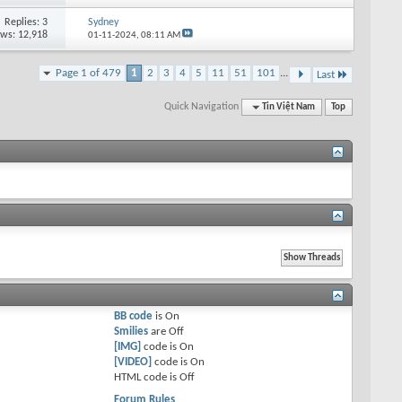
Replies: 3
Sydney
ews: 12,918
01-11-2024,
08:11 AM
Page 1 of 479
1
2
3
4
5
11
51
101
...
Last
Quick Navigation
Tin Việt Nam
Top
BB code
is
On
Smilies
are
Off
[IMG]
code is
On
[VIDEO]
code is
On
HTML code is
Off
Forum Rules