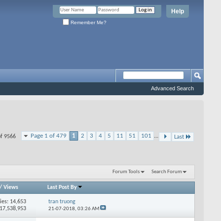
Help
Remember Me?
Advanced Search
Page 1 of 479
1
2
3
4
5
11
51
101
...
of 9566
Last
Forum Tools
Search Forum
/
Views
Last Post By
ies: 14,653
tran truong
 17,538,953
21-07-2018,
03:26 AM