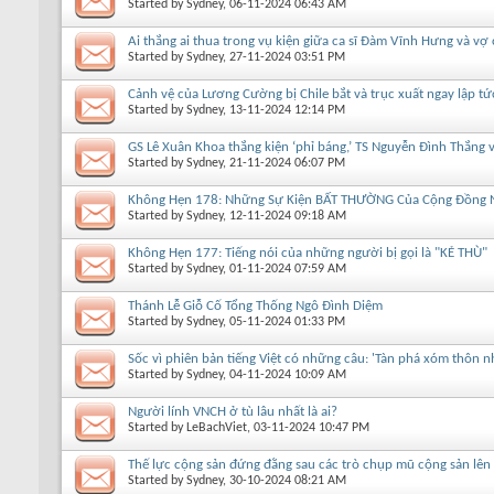
Started by
Sydney
, 06-11-2024 06:43 AM
Ai thắng ai thua trong vụ kiện giữa ca sĩ Đàm Vĩnh Hưng và vợ 
Started by
Sydney
, 27-11-2024 03:51 PM
Cảnh vệ của Lương Cường bị Chile bắt và trục xuất ngay lập tứ
Started by
Sydney
, 13-11-2024 12:14 PM
GS Lê Xuân Khoa thắng kiện ‘phỉ báng,’ TS Nguyễn Đình Thắng
Started by
Sydney
, 21-11-2024 06:07 PM
Không Hẹn 178: Những Sự Kiện BẤT THƯỜNG Của Cộng Đồng Ng
Started by
Sydney
, 12-11-2024 09:18 AM
Không Hẹn 177: Tiếng nói của những người bị gọi là "KẺ THÙ"
Started by
Sydney
, 01-11-2024 07:59 AM
Thánh Lễ Giỗ Cố Tổng Thống Ngô Đình Diệm
Started by
Sydney
, 05-11-2024 01:33 PM
Sốc vì phiên bản tiếng Việt có những câu: 'Tàn phá xóm thôn n
Started by
Sydney
, 04-11-2024 10:09 AM
Người lính VNCH ở tù lâu nhất là ai?
Started by
LeBachViet
, 03-11-2024 10:47 PM
Thế lực cộng sản đứng đằng sau các trò chụp mũ cộng sản lên
Started by
Sydney
, 30-10-2024 08:21 AM