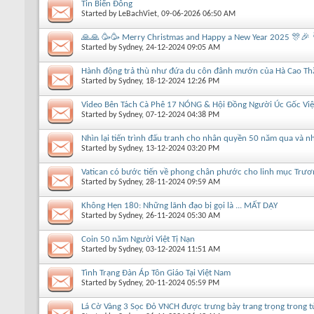
Tin Biển Đông
Started by
LeBachViet
, 09-06-2026 06:50 AM
🙏🙏 🥳🥳 Merry Christmas and Happy a New Year 2025 🎊🎉 
Started by
Sydney
, 24-12-2024 09:05 AM
Hành động trả thù như đứa du côn đânh mướn của Hà Cao Th
Started by
Sydney
, 18-12-2024 12:26 PM
Video Bên Tách Cà Phê 17 NÓNG & Hội Đồng Người Úc Gốc Việ
Started by
Sydney
, 07-12-2024 04:38 PM
Nhìn lại tiến trình đấu tranh cho nhân quyền 50 năm qua và nh
Started by
Sydney
, 13-12-2024 03:20 PM
Vatican có bước tiến về phong chân phước cho linh mục Trư
Started by
Sydney
, 28-11-2024 09:59 AM
Không Hẹn 180: Những lãnh đạo bị gọi là ... MẤT DẠY
Started by
Sydney
, 26-11-2024 05:30 AM
Coin 50 năm Người Việt Tị Nạn
Started by
Sydney
, 03-12-2024 11:51 AM
Tình Trạng Đàn Áp Tôn Giáo Tại Việt Nam
Started by
Sydney
, 20-11-2024 05:59 PM
Lá Cờ Vàng 3 Sọc Đỏ VNCH được trưng bày trang trọng trong tủ