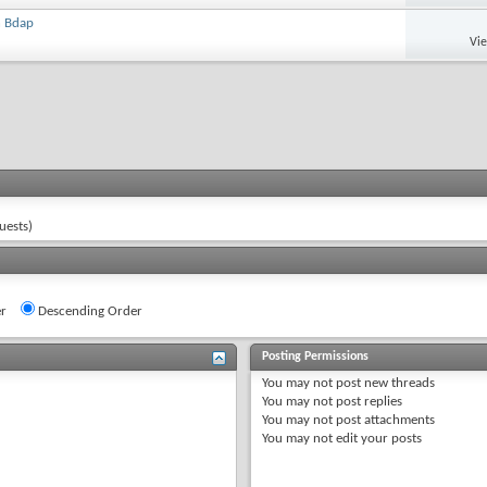
h Bdap
Vi
uests)
r
Descending Order
Posting Permissions
You
may not
post new threads
You
may not
post replies
You
may not
post attachments
You
may not
edit your posts