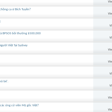
Vi
chồng ca sĩ Bích Tuyền?
Vi
c
V
 và BPSOS bồi thường $500,000
V
ười Việt Tại Sydney
Vi
Vi
V
hỏ bé'.
V
Vi
 các ứng cử viên Mỹ gốc Việt?
Vi