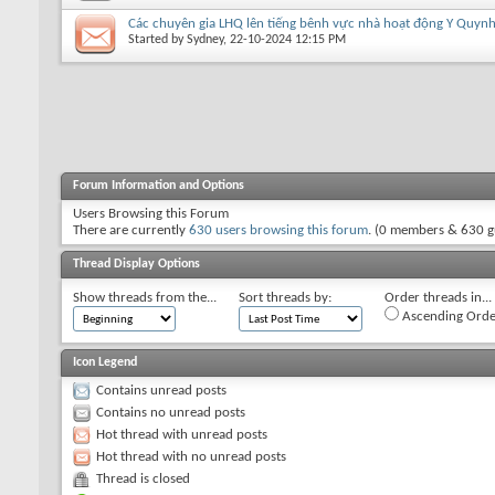
Các chuyên gia LHQ lên tiếng bênh vực nhà hoạt động Y Quyn
Started by
Sydney
, 22-10-2024 12:15 PM
Forum Information and Options
Users Browsing this Forum
There are currently
630 users browsing this forum
. (0 members & 630 g
Thread Display Options
Show threads from the...
Sort threads by:
Order threads in...
Ascending Orde
Icon Legend
Contains unread posts
Contains no unread posts
Hot thread with unread posts
Hot thread with no unread posts
Thread is closed