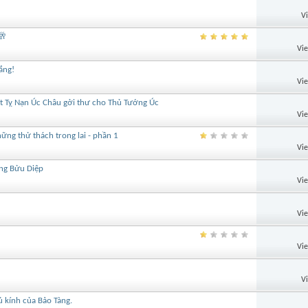
V
🥂
Vi
ắng!
Vi
t Tỵ Nạn Úc Châu gởi thư cho Thủ Tướng Úc
Vi
ững thử thách trong lai - phần 1
Vi
ơng Bửu Diệp
Vi
Vi
Vi
V
 kính của Bảo Tàng.