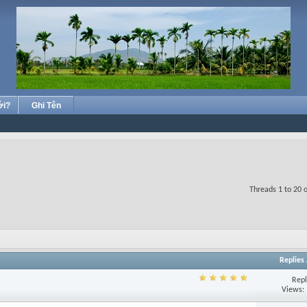
ới?
Ghi Tên
Threads 1 to 20 
Replies
Repl
Views: