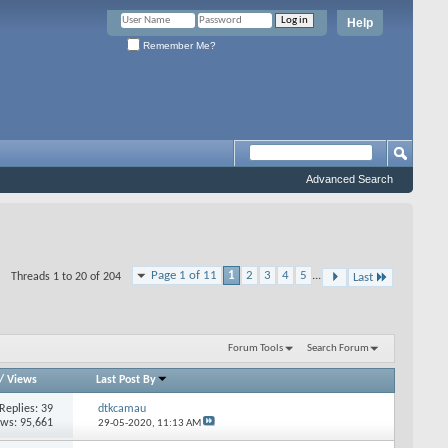
Help
Remember Me?
Advanced Search
Page 1 of 11
1
2
3
4
5
...
Threads 1 to 20 of 204
Last
Forum Tools
Search Forum
/
Views
Last Post By
Replies: 39
dtkcamau
ews: 95,661
29-05-2020,
11:13 AM