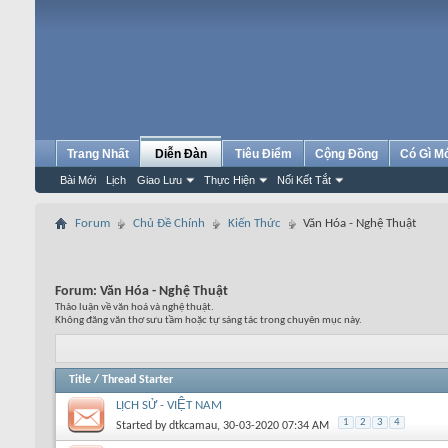
Trang Nhất
Diễn Đàn
Tiêu Điểm
Cộng Đồng
Có Gì M
Bài Mới
Lịch
Giao Lưu
Thực Hiện
Nối Kết Tắt
Forum
Chủ Đề Chính
Kiến Thức
Văn Hóa - Nghệ Thuật
Forum:
Văn Hóa - Nghệ Thuật
Thảo luận về văn hoá và nghệ thuật.
Không đăng văn thơ sưu tầm hoặc tự sáng tác trong chuyên mục này.
Title
/
Thread Starter
LỊCH SỬ - VIỆT NAM
1
2
3
4
Started by
dtkcamau
, 30-03-2020 07:34 AM