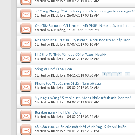
Started by
BlackHole
, 08-09-2019 03:36 AM
Từ Công Phụng: ‘Chỉ có tình yêu mới làm nên giá trị con người’
Started by
BlackHole
, 26-08-2019 03:12 AM
Ông Tây Berna ca Cải Lương! (Mô Phật!) Nghe, thấy mới tin ......
Started by
Cu Cường
, 14-04-2011 12:19 PM
Nhà sách Khai Trí xưa – Kỷ niệm của cậu học trò ăn cắp sách
Started by
BlackHole
, 07-07-2019 05:16 AM
Nhà thơ Tô Thùy Yên qua đời ở Texas, Hoa Kỳ
Started by
BlackHole
, 24-05-2019 02:43 AM
Sống Và Chết Ở Sài Gòn-
1
2
3
4
...
6
Started by
BlackHole
, 04-11-2018 03:56 AM
Phong tục Tết của người dân Nam bộ xưa
Started by
BlackHole
, 05-02-2019 03:48 AM
“Ly rượu mừng” & thói quen bắt ca khúc trở thành “con tin”
Started by
BlackHole
, 04-02-2019 03:00 AM
Bói đầu năm - Hồ Hữu Tường
Started by
BlackHole
, 04-02-2019 03:24 AM
Sài Gòn xưa: Quán của một thời và những ký ức vui buồn
Started by
BlackHole
, 20-01-2019 12:56 PM