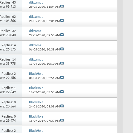
Replies: 43
dtkcamau
ews: 99,913
29-05-2020,
11:04 AM
Replies: 62
dtkcamau
s: 105,866
28-05-2020,
07:04 PM
Replies: 32
dtkcamau
ews: 73,040
27-05-2020,
09:53 AM
Replies: 4
dtkcamau
ews: 26,375
06-05-2020,
10:38 AM
Replies: 14
dtkcamau
ews: 35,775
13-04-2020,
10:10 AM
Replies: 2
BlackHole
ews: 22,586
08-03-2020,
02:56 AM
Replies: 1
BlackHole
ews: 22,649
16-02-2020,
03:59 AM
Replies: 0
BlackHole
ews: 20,564
24-01-2020,
03:09 AM
Replies: 0
BlackHole
ews: 29,474
15-09-2019,
07:37 PM
Replies: 2
BlackHole