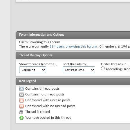
Forum Information and Options
Users Browsing this Forum
There are currently
194 users browsing this forum
. (0 members & 194 g
Thread Display Options
Show threads from the...
Sort threads by:
Order threads in...
Ascending Orde
Icon Legend
Contains unread posts
Contains no unread posts
Hot thread with unread posts
Hot thread with no unread posts
Thread is closed
You have posted in this thread