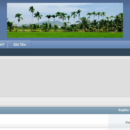
ới?
Ghi Tên
Replies
Vi