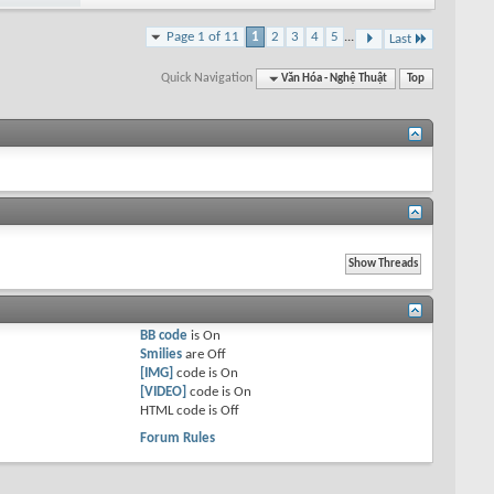
Page 1 of 11
1
2
3
4
5
...
Last
Quick Navigation
Văn Hóa - Nghệ Thuật
Top
BB code
is
On
Smilies
are
Off
[IMG]
code is
On
[VIDEO]
code is
On
HTML code is
Off
Forum Rules