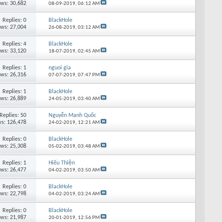
ews: 30,682
08-09-2019,
06:12 AM
Replies: 0
BlackHole
ews: 27,004
26-08-2019,
03:12 AM
Replies: 4
BlackHole
ews: 33,120
18-07-2019,
02:45 AM
Replies: 1
nguoi gia
ews: 26,316
07-07-2019,
07:47 PM
Replies: 1
BlackHole
ews: 26,889
24-05-2019,
03:40 AM
Replies: 50
Nguyễn Mạnh Quốc
s: 126,478
24-02-2019,
12:21 AM
Replies: 0
BlackHole
ews: 25,308
05-02-2019,
03:48 AM
Replies: 1
Hiếu Thiện
ews: 26,477
04-02-2019,
03:50 AM
Replies: 0
BlackHole
ews: 22,798
04-02-2019,
03:24 AM
Replies: 0
BlackHole
ews: 21,987
20-01-2019,
12:56 PM