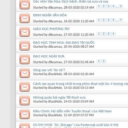
Góc nhìn Văn Hóa: Dịch bệnh, thiên tai xưa và nay
1
2
3
4
...
5
Started by
dtkcamau
, 28-03-2020 02:19 AM
ĐỊNH NGHĨA VĂN HÓA
1
2
3
4
...
7
Started by
dtkcamau
, 16-02-2020 11:20 AM
GIÁO DỤC PHƯƠNG TÂY
1
2
3
4
Started by
dtkcamau
, 27-03-2020 11:20 AM
ĐẠO HỌC TINH HOA: ĐẠI ĐẠO TRỊ QUỐC
Started by
dtkcamau
, 20-04-2020 08:27 AM
ĐẠO HỌC NGÀY XƯA
1
2
Started by
dtkcamau
, 27-03-2020 01:46 AM
Sống sao với ‘tin vịt’?
Started by
BlackHole
, 08-03-2020 02:30 AM
Cảnh sex quan trọng nhất trong phim đoạt một lúc 4 tượng và
Started by
BlackHole
, 13-02-2020 03:13 AM
Những quân bài ngày Tết thuở xưa
Started by
BlackHole
, 24-01-2020 03:09 AM
Kiều Chinh: Nữ diễn viên ‘huyền thoại’ của Việt Nam
Started by
BlackHole
, 15-09-2019 07:37 PM
05/09/1958: “Dr. Zhivago” của Pasternak xuất bản ở Mỹ