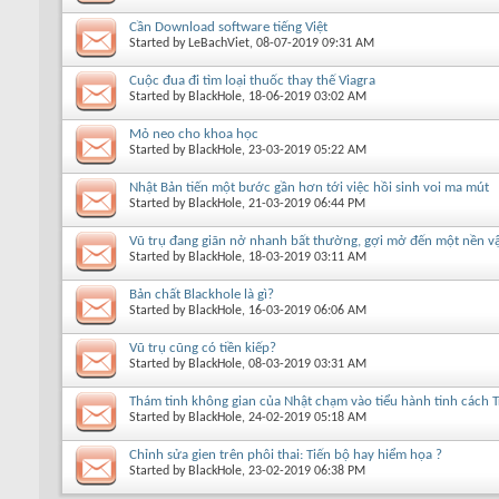
Cần Download software tiếng Việt
Started by
LeBachViet
, 08-07-2019 09:31 AM
Cuộc đua đi tìm loại thuốc thay thế Viagra
Started by
BlackHole
, 18-06-2019 03:02 AM
Mỏ neo cho khoa học
Started by
BlackHole
, 23-03-2019 05:22 AM
Nhật Bản tiến một bước gần hơn tới việc hồi sinh voi ma mút
Started by
BlackHole
, 21-03-2019 06:44 PM
Vũ trụ đang giãn nở nhanh bất thường, gợi mở đến một nền vậ
Started by
BlackHole
, 18-03-2019 03:11 AM
Bản chất Blackhole là gì?
Started by
BlackHole
, 16-03-2019 06:06 AM
Vũ trụ cũng có tiền kiếp?
Started by
BlackHole
, 08-03-2019 03:31 AM
Thám tinh không gian của Nhật chạm vào tiểu hành tinh cách T
Started by
BlackHole
, 24-02-2019 05:18 AM
Chỉnh sửa gien trên phôi thai: Tiến bộ hay hiểm họa ?
Started by
BlackHole
, 23-02-2019 06:38 PM