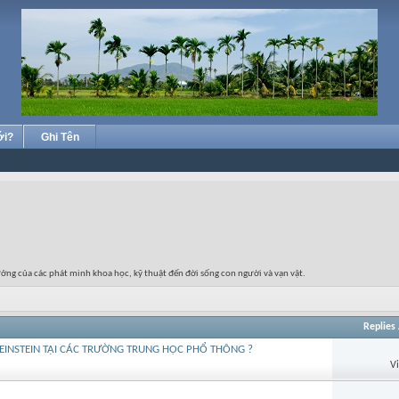
ới?
Ghi Tên
ưởng của các phát minh khoa học, kỹ thuật đến đời sống con người và vạn vật.
Replies
 EINSTEIN TẠI CÁC TRƯỜNG TRUNG HỌC PHỔ THÔNG ?
V