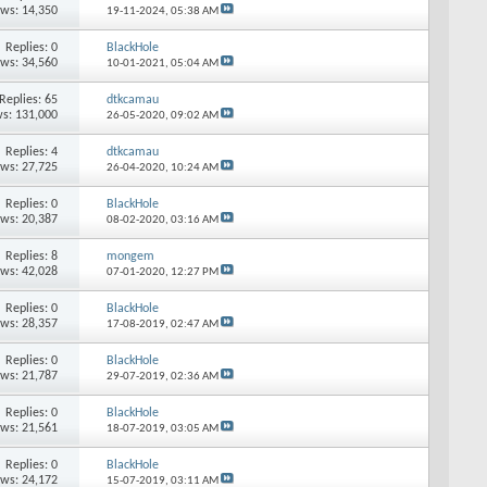
ews: 14,350
19-11-2024,
05:38 AM
Replies: 0
BlackHole
ews: 34,560
10-01-2021,
05:04 AM
Replies: 65
dtkcamau
s: 131,000
26-05-2020,
09:02 AM
Replies: 4
dtkcamau
ews: 27,725
26-04-2020,
10:24 AM
Replies: 0
BlackHole
ews: 20,387
08-02-2020,
03:16 AM
Replies: 8
mongem
ews: 42,028
07-01-2020,
12:27 PM
Replies: 0
BlackHole
ews: 28,357
17-08-2019,
02:47 AM
Replies: 0
BlackHole
ews: 21,787
29-07-2019,
02:36 AM
Replies: 0
BlackHole
ews: 21,561
18-07-2019,
03:05 AM
Replies: 0
BlackHole
ews: 24,172
15-07-2019,
03:11 AM