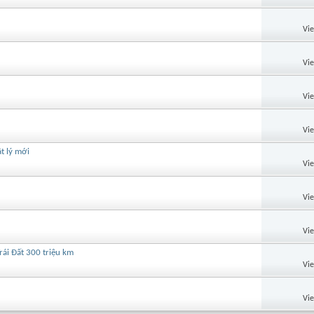
Vi
Vi
Vi
Vi
t lý mới
Vi
Vi
Vi
rái Đất 300 triệu km
Vi
Vi