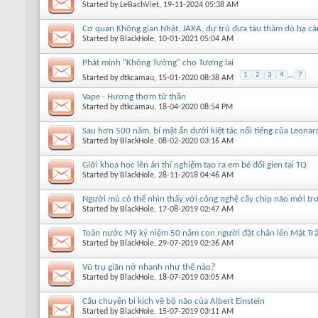
Started by
LeBachViet
, 19-11-2024 05:38 AM
Cơ quan Không gian Nhật, JAXA, dự trù đưa tàu thăm dò hạ cá
Started by
BlackHole
, 10-01-2021 05:04 AM
Phát minh "Không Tưởng" cho Tương lai
1
2
3
4
...
7
Started by
dtkcamau
, 15-01-2020 08:38 AM
Vape - Hương thơm tử thần
Started by
dtkcamau
, 18-04-2020 08:54 PM
Sau hơn 500 năm, bí mật ẩn dưới kiệt tác nổi tiếng của Leona
Started by
BlackHole
, 08-02-2020 03:16 AM
Giới khoa học lên án thí nghiệm tạo ra em bé đổi gien tại TQ
Started by
BlackHole
, 28-11-2018 04:46 AM
Người mù có thể nhìn thấy với công nghệ cấy chip não mới tro
Started by
BlackHole
, 17-08-2019 02:47 AM
Toàn nước Mỹ kỷ niệm 50 năm con người đặt chân lên Mặt Tr
Started by
BlackHole
, 29-07-2019 02:36 AM
Vũ trụ giãn nở nhanh như thế nào?
Started by
BlackHole
, 18-07-2019 03:05 AM
Câu chuyện bi kịch về bộ não của Albert Einstein
Started by
BlackHole
, 15-07-2019 03:11 AM