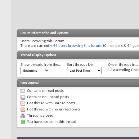
Forum Information and Options
Users Browsing this Forum
There are currently
44 users browsing this forum
. (0 members & 44 gues
Thread Display Options
Show threads from the...
Sort threads by:
Order threads in...
Ascending Orde
Icon Legend
Contains unread posts
Contains no unread posts
Hot thread with unread posts
Hot thread with no unread posts
Thread is closed
You have posted in this thread