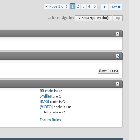
Page 1 of 6
1
2
3
4
5
...
Last
Quick Navigation
Khoa Học - Kỹ Thuật
Top
BB code
is
On
Smilies
are
Off
[IMG]
code is
On
[VIDEO]
code is
On
HTML code is
Off
Forum Rules