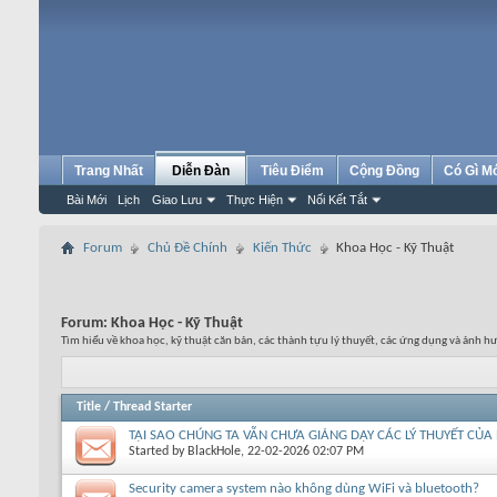
Trang Nhất
Diễn Đàn
Tiêu Điểm
Cộng Đồng
Có Gì M
Bài Mới
Lịch
Giao Lưu
Thực Hiện
Nối Kết Tắt
Forum
Chủ Đề Chính
Kiến Thức
Khoa Học - Kỹ Thuật
Forum:
Khoa Học - Kỹ Thuật
Tìm hiểu về khoa học, kỹ thuật căn bản, các thành tựu lý thuyết, các ứng dụng và ảnh h
Title
/
Thread Starter
TẠI SAO CHÚNG TA VẪN CHƯA GIẢNG DẠY CÁC LÝ THUYẾT CỦA
Started by
BlackHole
, 22-02-2026 02:07 PM
Security camera system nào không dùng WiFi và bluetooth?