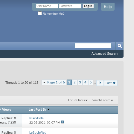
Help
Remember Me?
Advanced Search
Page 1 of 6
1
2
3
4
5
...
Threads 1 to 20 of 115
Last
Forum Tools
Search Forum
/
Views
Last Post By
Replies: 0
BlackHole
iews: 7,250
22-02-2026,
02:07 PM
Replies: 0
LeBachViet