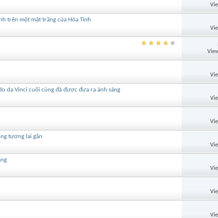
Vi
nh trên một mặt trăng của Hỏa Tinh
Vi
View
Vi
rdo da Vinci cuối cùng đã được đưa ra ánh sáng
Vi
Vi
ng tương lai gần
Vi
ăng
Vi
Vi
Vi