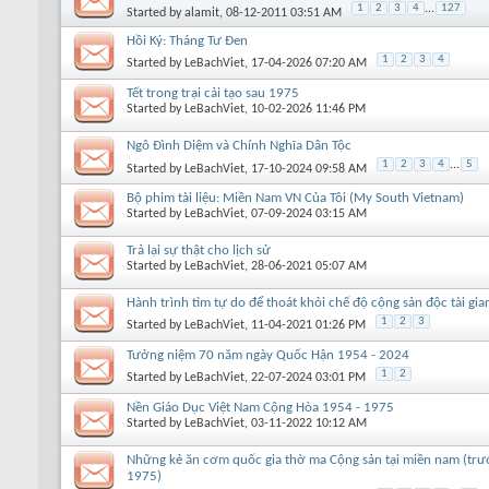
1
2
3
4
...
127
Started by
alamit
, 08-12-2011 03:51 AM
Hồi Ký: Tháng Tư Đen
1
2
3
4
Started by
LeBachViet
, 17-04-2026 07:20 AM
Tết trong trại cải tạo sau 1975
Started by
LeBachViet
, 10-02-2026 11:46 PM
Ngô Đình Diệm và Chính Nghĩa Dân Tộc
1
2
3
4
...
5
Started by
LeBachViet
, 17-10-2024 09:58 AM
Bộ phim tài liệu: Miền Nam VN Của Tôi (My South Vietnam)
Started by
LeBachViet
, 07-09-2024 03:15 AM
Trả lại sự thật cho lịch sử
Started by
LeBachViet
, 28-06-2021 05:07 AM
Hành trình tìm tự do để thoát khỏi chế độ cộng sản độc tài gia
1
2
3
Started by
LeBachViet
, 11-04-2021 01:26 PM
Tưởng niệm 70 năm ngày Quốc Hận 1954 - 2024
1
2
Started by
LeBachViet
, 22-07-2024 03:01 PM
Nền Giáo Dục Việt Nam Cộng Hòa 1954 - 1975
Started by
LeBachViet
, 03-11-2022 10:12 AM
Những kẻ ăn cơm quốc gia thờ ma Cộng sản tại miền nam (trư
1975)