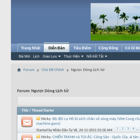
Trang Nhất
Diễn Đàn
Tiêu Điểm
Cộng Đồng
Có Gì M
Bài Mới
Lịch
Giao Lưu
Thực Hiện
Nối Kết Tắt
Forum
Chủ Đề Chính
Ngược Dòng Lịch Sử
Forum:
Ngược Dòng Lịch Sử
Title
/
Thread Starter
Sticky:
Bộ đội cụ Hồ bị xích chân vô súng máy (Viet Cong ch
machine guns)
1
2
3
4
...
Started by
Nhân Dân Tự Vệ
, 24-11-2011 01:56 AM
Sticky:
CHIẾN TRANH và TỘI ÁC: Cộng Sản - Quốc Gia, ai tàn 