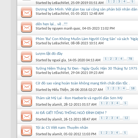
1
2
3
4
...
5
Started by
LeBachViet
, 25-09-2019 01:51 AM
Dương Văn Minh: Việt gian tay sai cộng sản phản bội nhân dâ
Started by
LeBachViet
, 01-05-2021 12:48 AM
dến hẹn lại... về ..!!!
Started by
nguyen manh quoc
, 04-05-2023 11:02 PM
Phim ‘Ba! Con Không Muốn Làm Người Cộng Sản’ và sách ‘Ngà
Started by
LeBachViet
, 08-08-2023 10:51 AM
Lượm lặt đó đây
1
2
3
4
...
78
Started by
nguoi gia
, 14-05-2020 04:13 AM
Tưởng Niệm Tháng Tư Đen - Ngày Quốc Hận 30 Tháng Tư 1975
Started by
LeBachViet
, 29-04-2021 09:23 AM
Cờ đỏ sao vàng hoàn toàn không mang tính chất dân tộc .
1
2
3
4
...
18
Started by
Hiếu Thiện
, 26-06-2016 02:27 AM
Thảm sát Mỷ Lai - Ron Haeberle và người dân Sơn Mỹ
1
2
3
4
...
5
Started by
alamit
, 28-12-2011 01:57 AM
AI ĐÃ GIẾT TỔNG THỐNG NGÔ ĐÌNH DIỆM ?
1
2
3
4
...
12
Started by
alamit
, 26-11-2011 08:47 AM
Tội ác CS Việt nam: Thuyền nhân
1
2
3
4
...
5
Started by
alamit
, 05-02-2012 11:03 PM