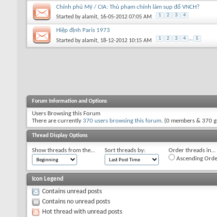
Chính phủ Mỹ / CIA: Thủ phạm chính làm sụp đổ VNCH?
1
2
3
4
Started by
alamit
, 16-05-2012 07:05 AM
Hiệp định Paris 1973
1
2
3
4
...
5
Started by
alamit
, 18-12-2012 10:15 AM
Forum Information and Options
Users Browsing this Forum
There are currently
370 users browsing this forum
. (0 members & 370 g
Thread Display Options
Show threads from the...
Sort threads by:
Order threads in...
Ascending Orde
Icon Legend
Contains unread posts
Contains no unread posts
Hot thread with unread posts