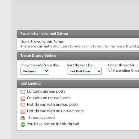
Forum Information and Options
Users Browsing this Forum
There are currently
208 users browsing this forum
. (0 members & 208 g
Thread Display Options
Show threads from the...
Sort threads by:
Order threads in...
Ascending Orde
Icon Legend
Contains unread posts
Contains no unread posts
Hot thread with unread posts
Hot thread with no unread posts
Thread is closed
You have posted in this thread