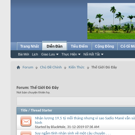
Trang Nhất
Diễn Đàn
Tiêu Điểm
Cộng Đồng
Có Gì M
Bài Mới
Lịch
Giao Lưu
Thực Hiện
Nối Kết Tắt
Forum
Chủ Đề Chính
Kiến Thức
Thế Giới Đó Đây
Forum:
Thế Giới Đó Đây
Nơi bàn chuyện thiên hạ.
Title
/
Thread Starter
Nhận lương 19,5 tỷ mỗi tháng nhưng vì sao Sadio Mané vẫn s
hình
Started by
BlackHole
, 31-12-2019 07:36 AM
Suy ngẫm tính nhân sinh về một câu chuyện . . .