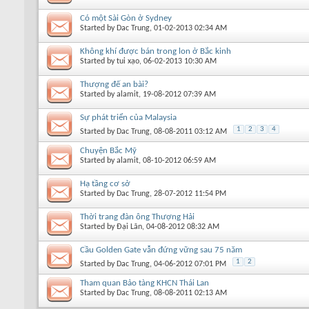
Có một Sài Gòn ở Sydney
Started by
Dac Trung
, 01-02-2013 02:34 AM
Không khí được bán trong lon ở Bắc kinh
Started by
tui xạo
, 06-02-2013 10:30 AM
Thượng đế an bài?
Started by
alamit
, 19-08-2012 07:39 AM
Sự phát triển của Malaysia
1
2
3
4
Started by
Dac Trung
, 08-08-2011 03:12 AM
Chuyện Bắc Mỹ
Started by
alamit
, 08-10-2012 06:59 AM
Hạ tầng cơ sở
Started by
Dac Trung
, 28-07-2012 11:54 PM
Thời trang đàn ông Thượng Hải
Started by
Đại Lãn
, 04-08-2012 08:32 AM
Cầu Golden Gate vẫn đứng vững sau 75 năm
1
2
Started by
Dac Trung
, 04-06-2012 07:01 PM
Tham quan Bảo tàng KHCN Thái Lan
Started by
Dac Trung
, 08-08-2011 02:13 AM