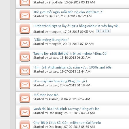
Started by
BlackHole
, 13-02-2019 03:13 AM
Thế giới mỗi ngày mỗi tiến bộ,còn Việt Nam ?
Started by
Đại Lãn
, 20-01-2017 07:52 AM
Putin tránh Nga sa lầy ở Syria bằng cách rút máy bay về
1
2
3
Started by
mongem
, 17-03-2016 09:08 AM
‟Giấc mộng Trung Hoa”
Started by
mongem
, 20-05-2014 07:12 AM
Tượng lớn nhất thế giới trên xứ nghèo Mông Cổ
Started by
tui xạo
, 15-10-2013 08:23 AM
Hình ảnh Afghanistan các năm xưa : 1950s and 60s
Started by
tui xạo
, 11-07-2013 11:44 AM
Nhà máy làm Sparking Plug ( bu gi )
Started by
tui xạo
, 25-06-2013 01:18 PM
Mối tình học trò
Started by
alamit
, 08-04-2012 06:52 AM
Vành đai lửa Thái Bình Dương / Ring of Fire
Started by
Dac Trung
, 25-10-2012 03:23 AM
Chợ Tết ở Little Sài Gòn, miền nam California
Started by
Dac Trung
, 07-02-2013 05:55 AM