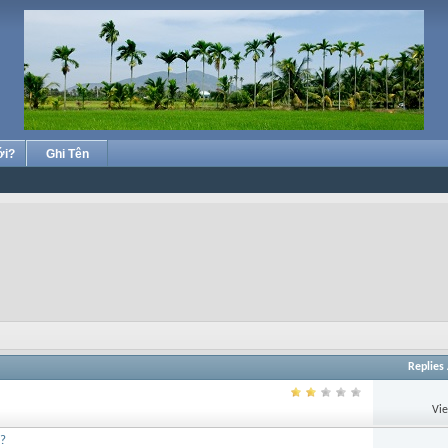
ới?
Ghi Tên
Replies
Vi
i?