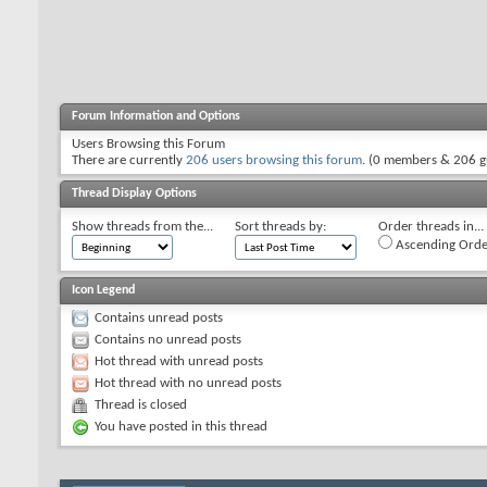
Forum Information and Options
Users Browsing this Forum
There are currently
206 users browsing this forum
. (0 members & 206 g
Thread Display Options
Show threads from the...
Sort threads by:
Order threads in...
Ascending Orde
Icon Legend
Contains unread posts
Contains no unread posts
Hot thread with unread posts
Hot thread with no unread posts
Thread is closed
You have posted in this thread