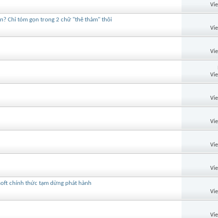
Vi
n? Chỉ tóm gọn trong 2 chữ "thê thảm" thôi
Vi
Vi
Vi
Vi
Vi
Vi
Vi
soft chính thức tạm dừng phát hành
Vi
Vi