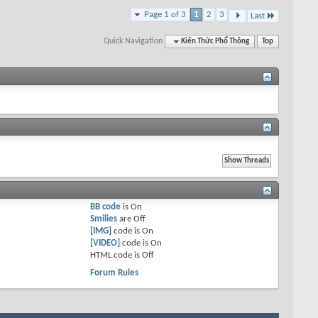
Page 1 of 3
1
2
3
Last
Quick Navigation
Kiến Thức Phổ Thông
Top
BB code
is
On
Smilies
are
Off
[IMG]
code is
On
[VIDEO]
code is
On
HTML code is
Off
Forum Rules