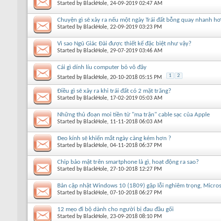
Started by
BlackHole
, 24-09-2019 02:47 AM
Chuyện gì sẽ xảy ra nếu một ngày Trái đất bỗng quay nhanh hơ
Started by
BlackHole
, 22-09-2019 03:23 PM
Vì sao Ngũ Giác Đài được thiết kế đặc biệt như vậy?
Started by
BlackHole
, 29-07-2019 03:46 AM
Cái gì dính líu computer bỏ vô đây
1
2
Started by
BlackHole
, 20-10-2018 05:15 PM
Điều gì sẽ xảy ra khi trái đất có 2 mặt trăng?
Started by
BlackHole
, 17-02-2019 05:03 AM
Những thủ đoạn moi tiền từ "ma trận" cable sạc của Apple
Started by
BlackHole
, 11-11-2018 06:03 AM
Đeo kính sẽ khiến mắt ngày càng kém hơn ?
Started by
BlackHole
, 04-11-2018 06:37 PM
Chip bảo mật trên smartphone là gì, hoạt động ra sao?
Started by
BlackHole
, 27-10-2018 12:27 PM
Bản cập nhật Windows 10 (1809) gặp lỗi nghiêm trọng, Micro
Started by
BlackHole
, 07-10-2018 06:27 PM
12 mẹo đi bộ dành cho người bị đau đầu gối
Started by
BlackHole
, 23-09-2018 08:10 PM