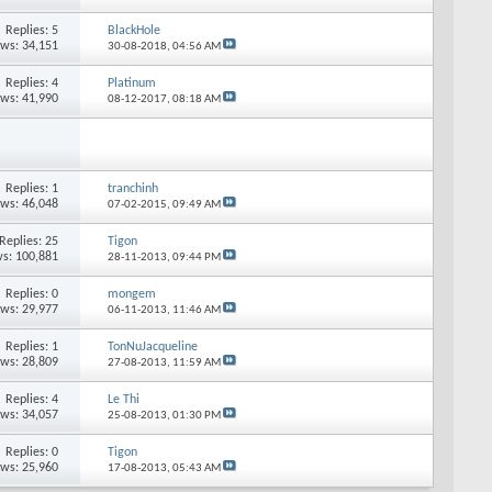
Replies: 5
BlackHole
ews: 34,151
30-08-2018,
04:56 AM
Replies: 4
Platinum
ews: 41,990
08-12-2017,
08:18 AM
Replies: 1
tranchinh
ews: 46,048
07-02-2015,
09:49 AM
Replies: 25
Tigon
s: 100,881
28-11-2013,
09:44 PM
Replies: 0
mongem
ews: 29,977
06-11-2013,
11:46 AM
Replies: 1
TonNuJacqueline
ews: 28,809
27-08-2013,
11:59 AM
Replies: 4
Le Thi
ews: 34,057
25-08-2013,
01:30 PM
Replies: 0
Tigon
ews: 25,960
17-08-2013,
05:43 AM