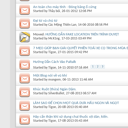
An toàn cho máy tính - Đóng băng ổ cứng
Started by
Thầy bói
, 26-01-2012 12:06 PM
Đại từ và chủ từ
Started by
Các Mộng Thiên Lan
, 14-06-2016 08:56 PM
Moved:
HƯỚNG DẪN FAKE LOCATION TRÊN TRÌNH DUYỆT
Started by
Mr.K1ng
, 17-03-2015 03:49 PM
7 MẸO GIÚP BẠN GIẢI QUYẾT PHIỀN TOÁi XE CỘ TRONG MÙA
Started by
Tigon
, 27-01-2015 09:42 PM
Hướng Dẫn Cách Vào Paltalk
1
2
3
Started by
Tigon
, 14-11-2010 07:16 AM
Một Blog nói về vũ khí
Started by
mongem
, 06-11-2013 11:46 AM
Khúc Ruột (thừa) Ngàn Dặm.
Started by
SilverBullet
, 27-08-2013 06:57 AM
LÀM SAO ĐỂ CHỌN MỘT QUẢ DƯA HẤU NGON VÀ NGỌT
Started by
Tigon
, 20-08-2013 05:40 AM
Hãy cẩn thận khi sử dụng chai t h uố c xịt dán, kiến.
Started by
Tigon
, 17-08-2013 05:43 AM