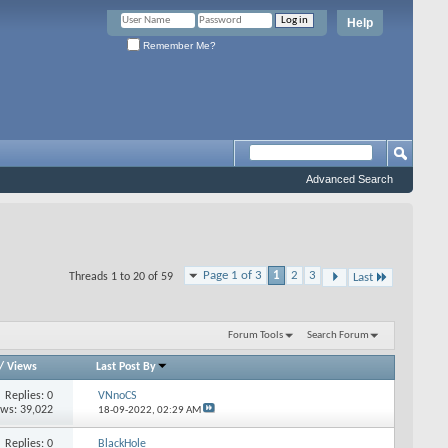
Help
Remember Me?
Advanced Search
Page 1 of 3
1
2
3
Threads 1 to 20 of 59
Last
Forum Tools
Search Forum
/
Views
Last Post By
Replies: 0
VNnoCS
ews: 39,022
18-09-2022,
02:29 AM
Replies: 0
BlackHole