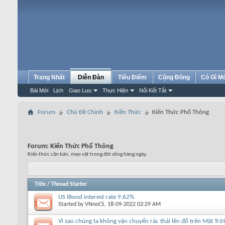
Trang Nhất
Diễn Đàn
Tiêu Điểm
Cộng Đồng
Có Gì M
Bài Mới
Lịch
Giao Lưu
Thực Hiện
Nối Kết Tắt
Forum
Chủ Đề Chính
Kiến Thức
Kiến Thức Phổ Thông
Forum:
Kiến Thức Phổ Thông
Kiến thức căn bản, mẹo vặt trong đời sống hàng ngày.
Title
/
Thread Starter
US iBond interest rate 9.62%
Started by
VNnoCS
, 18-09-2022 02:29 AM
Vì sao chúng ta không vận chuyển rác thải lên đổ trên Mặt Trờ