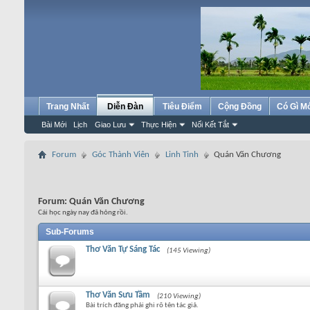
Trang Nhất
Diễn Đàn
Tiêu Điểm
Cộng Đồng
Có Gì M
Bài Mới
Lịch
Giao Lưu
Thực Hiện
Nối Kết Tắt
Forum
Góc Thành Viên
Linh Tinh
Quán Văn Chương
Forum:
Quán Văn Chương
Cái học ngày nay đã hỏng rồi.
Sub-Forums
Thơ Văn Tự Sáng Tác
(145 Viewing)
Thơ Văn Sưu Tầm
(210 Viewing)
Bài trích đăng phải ghi rõ tên tác giả.