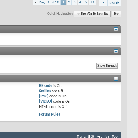
Page 1 of 18
1
2
3
4
5
11
...
Last
Quick Navigation
Thơ Văn Tự Sáng Tác
Top
BB code
is
On
Smilies
are
Off
[IMG]
code is
On
[VIDEO]
code is
On
HTML code is
Off
Forum Rules
Trang Nhất
Archive
Top