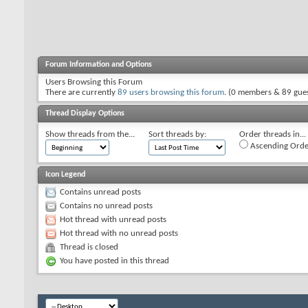
Forum Information and Options
Users Browsing this Forum
There are currently
89 users browsing this forum
. (0 members & 89 gues
Thread Display Options
Show threads from the...
Sort threads by:
Order threads in...
Ascending Orde
Icon Legend
Contains unread posts
Contains no unread posts
Hot thread with unread posts
Hot thread with no unread posts
Thread is closed
You have posted in this thread