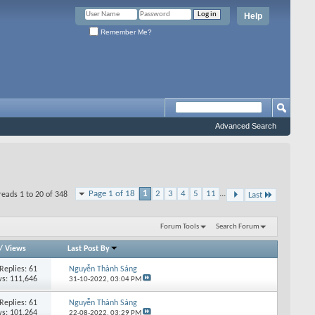
Help
Remember Me?
Advanced Search
Page 1 of 18
1
2
3
4
5
11
...
reads 1 to 20 of 348
Last
Forum Tools
Search Forum
/
Views
Last Post By
Replies: 61
Nguyễn Thành Sáng
s: 111,646
31-10-2022,
03:04 PM
Replies: 61
Nguyễn Thành Sáng
s: 101,264
22-08-2022,
03:29 PM