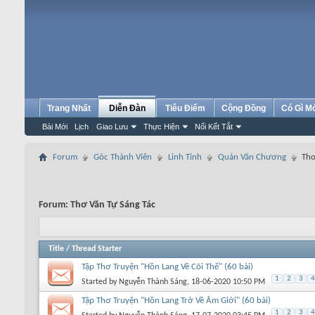
Trang Nhất
Diễn Đàn
Tiêu Điểm
Cộng Đồng
Có Gì M
Bài Mới
Lịch
Giao Lưu
Thực Hiện
Nối Kết Tắt
Forum
Góc Thành Viên
Linh Tinh
Quán Văn Chương
Thơ
Forum:
Thơ Văn Tự Sáng Tác
Title
/
Thread Starter
Tập Thơ Truyện "Hồn Lang Về Cõi Thế" (60 bài)
1
2
3
4
Started by
Nguyễn Thành Sáng
, 18-06-2020 10:50 PM
Tập Thơ Truyện "Hồn Lang Trở Về Âm Giới" (60 bài)
1
2
3
4