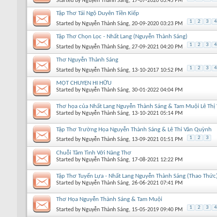
Started by
Nguyễn Thành Sáng
, 17-07-2020 03:45 PM
Tập Thơ Tái Ngộ Duyên Tiền Kiếp
1
2
3
4
Started by
Nguyễn Thành Sáng
, 20-09-2020 03:23 PM
Tập Thơ Chọn Lọc - Nhất Lang (Nguyễn Thành Sáng)
1
2
3
4
Started by
Nguyễn Thành Sáng
, 27-09-2021 04:20 PM
Thơ Nguyễn Thành Sáng
1
2
3
4
Started by
Nguyễn Thành Sáng
, 13-10-2017 10:52 PM
MỘT CHUYỆN HI HỮU
Started by
Nguyễn Thành Sáng
, 30-01-2022 04:04 PM
Thơ họa của Nhất Lang Nguyễn Thành Sáng & Tam Muội Lê Thị
Started by
Nguyễn Thành Sáng
, 13-10-2021 05:14 PM
Tập Thơ Trường Họa Nguyễn Thành Sáng & Lê Thi Vân Quỳnh
1
2
3
Started by
Nguyễn Thành Sáng
, 13-09-2021 01:51 PM
Chuỗi Tâm Tình Với Nàng Thơ
Started by
Nguyễn Thành Sáng
, 17-08-2021 12:22 PM
Tập Thơ Tuyển Lựa - Nhất Lang Nguyễn Thành Sáng (Thao Thức
Started by
Nguyễn Thành Sáng
, 26-06-2021 07:41 PM
Thơ Họa Nguyễn Thành Sáng & Tam Muội
1
2
3
4
Started by
Nguyễn Thành Sáng
, 15-05-2019 09:40 PM