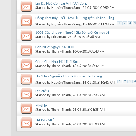
Em Đã Ngủ Còn Lại Anh Với Con.
Started by
Nguyễn Thành Sáng
, 24-05-2021 02:59 PM
Dòng Thơ Bảy Chữ Tám Câu - Nguyễn Thành Sáng
1
2
3
4
Started by
Nguyễn Thành Sáng
, 13-10-2017 11:28 PM
1001 Câu chuyện Người Già Sống ở Xứ người
Started by
dtkcamau
, 27-06-2016 06:38 AM
Con NHớ Ngày Cha Đi Tù
Started by
Thanh-Thanh
, 16-06-2018 08:43 PM
Công Cha Như Núi Thái Sơn
Started by
Thanh-Thanh
, 16-06-2018 08:42 PM
Thơ Họa Nguyễn Thành Sáng & Thi Hoàng
1
2
3
Started by
Nguyễn Thành Sáng
, 16-01-2018 10:42 AM
LỆ CHÂU
Started by
Thanh-Thanh
, 26-03-2018 03:35 AM
MI-SHA
Started by
Thanh-Thanh
, 26-03-2018 03:35 AM
TRONG MƠ
Started by
Thanh-Thanh
, 26-03-2018 03:33 AM