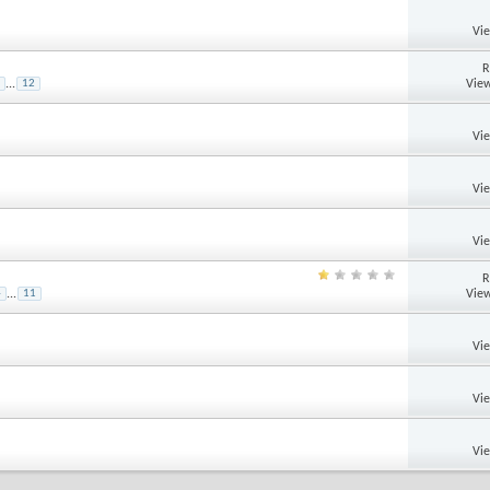
Vi
R
View
...
12
Vi
Vi
Vi
R
View
4
...
11
Vi
Vi
Vi