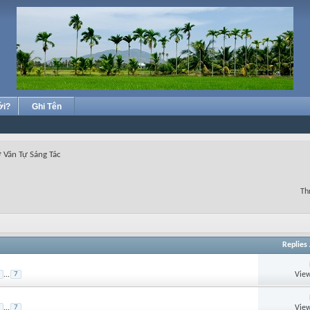
ới?
Ghi Tên
 Văn Tự Sáng Tác
Th
Replies
View
...
7
View
...
7