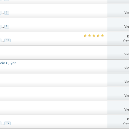
Vi
...
7
Vi
...
8
R
View
...
87
Vi
 Vân Quỳnh
Vi
Vi
Vi
)
Vi
R
View
...
59