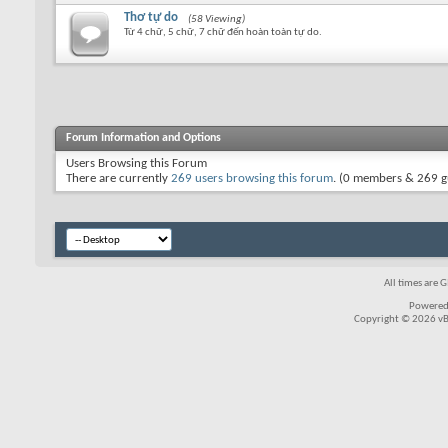
Thơ tự do
(58 Viewing)
Từ 4 chữ, 5 chữ, 7 chữ đến hoàn toàn tự do.
Forum Information and Options
Users Browsing this Forum
There are currently
269 users browsing this forum
. (0 members & 269 g
All times are 
Powered
Copyright © 2026 vBul