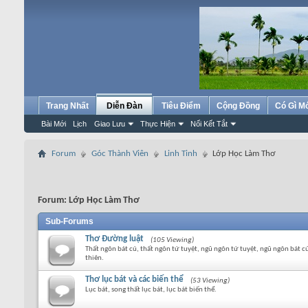
Trang Nhất
Diễn Đàn
Tiêu Điểm
Cộng Đồng
Có Gì M
Bài Mới
Lịch
Giao Lưu
Thực Hiện
Nối Kết Tắt
Forum
Góc Thành Viên
Linh Tinh
Lớp Học Làm Thơ
Forum:
Lớp Học Làm Thơ
Sub-Forums
Thơ Đường luật
(105 Viewing)
Thất ngôn bát cú, thất ngôn tứ tuyệt, ngũ ngôn tứ tuyệt, ngũ ngôn bát c
thiên.
Thơ lục bát và các biến thể
(53 Viewing)
Lục bát, song thất lục bát, lục bát biến thể.