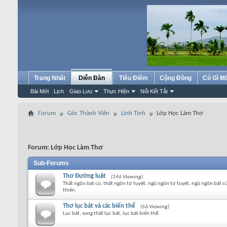
Trang Nhất
Diễn Đàn
Tiêu Điểm
Cộng Đồng
Có Gì M
Bài Mới
Lịch
Giao Lưu
Thực Hiện
Nối Kết Tắt
Forum
Góc Thành Viên
Linh Tinh
Lớp Học Làm Thơ
Forum:
Lớp Học Làm Thơ
Sub-Forums
Thơ Đường luật
(146 Viewing)
Thất ngôn bát cú, thất ngôn tứ tuyệt, ngũ ngôn tứ tuyệt, ngũ ngôn bát c
thiên.
Thơ lục bát và các biến thể
(56 Viewing)
Lục bát, song thất lục bát, lục bát biến thể.