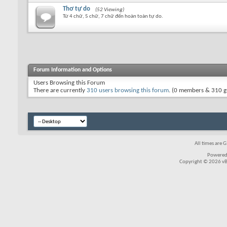
Thơ tự do
(52 Viewing)
Từ 4 chữ, 5 chữ, 7 chữ đến hoàn toàn tự do.
Forum Information and Options
Users Browsing this Forum
There are currently
310 users browsing this forum
. (0 members & 310 g
All times are 
Powered
Copyright © 2026 vBul