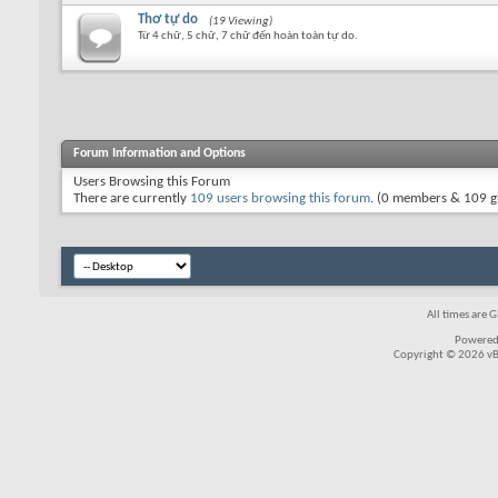
Thơ tự do
(19 Viewing)
Từ 4 chữ, 5 chữ, 7 chữ đến hoàn toàn tự do.
Forum Information and Options
Users Browsing this Forum
There are currently
109 users browsing this forum
. (0 members & 109 g
All times are 
Powered
Copyright © 2026 vBul