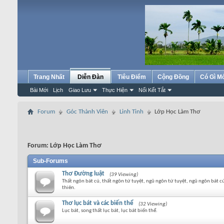
Trang Nhất
Diễn Đàn
Tiêu Điểm
Cộng Đồng
Có Gì M
Bài Mới
Lịch
Giao Lưu
Thực Hiện
Nối Kết Tắt
Forum
Góc Thành Viên
Linh Tinh
Lớp Học Làm Thơ
Forum:
Lớp Học Làm Thơ
Sub-Forums
Thơ Đường luật
(39 Viewing)
Thất ngôn bát cú, thất ngôn tứ tuyệt, ngũ ngôn tứ tuyệt, ngũ ngôn bát c
thiên.
Thơ lục bát và các biến thể
(32 Viewing)
Lục bát, song thất lục bát, lục bát biến thể.