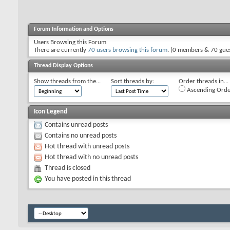
Forum Information and Options
Users Browsing this Forum
There are currently
70 users browsing this forum
. (0 members & 70 gues
Thread Display Options
Show threads from the...
Sort threads by:
Order threads in...
Ascending Orde
Icon Legend
Contains unread posts
Contains no unread posts
Hot thread with unread posts
Hot thread with no unread posts
Thread is closed
You have posted in this thread