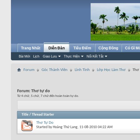
Trang Nhất
Diễn Đàn
Tiêu Điểm
Cộng Đồng
Có Gì M
Bài Mới
Lịch
Giao Lưu
Thực Hiện
Nối Kết Tắt
Forum
Góc Thành Viên
Linh Tinh
Lớp Học Làm Thơ
Thơ 
Forum:
Thơ tự do
Từ 4 chữ, 5 chữ, 7 chữ đến hoàn toàn tự do.
Title
/
Thread Starter
Thơ Tự Do
Started by
Hoàng Thứ Lang
, 11-08-2010 04:22 AM