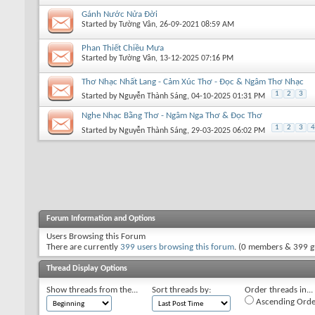
Gánh Nước Nửa Đời
Started by
Tường Vân
, 26-09-2021 08:59 AM
Phan Thiết Chiều Mưa
Started by
Tường Vân
, 13-12-2025 07:16 PM
Thơ Nhạc Nhất Lang - Cảm Xúc Thơ - Đọc & Ngâm Thơ Nhạc
1
2
3
Started by
Nguyễn Thành Sáng
, 04-10-2025 01:31 PM
Nghe Nhạc Bằng Thơ - Ngâm Nga Thơ & Đọc Thơ
1
2
3
4
Started by
Nguyễn Thành Sáng
, 29-03-2025 06:02 PM
Forum Information and Options
Users Browsing this Forum
There are currently
399 users browsing this forum
. (0 members & 399 g
Thread Display Options
Show threads from the...
Sort threads by:
Order threads in...
Ascending Orde