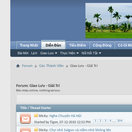
Trang Nhất
Diễn Đàn
Tiêu Điểm
Cộng Đồng
Có Gì M
Bài Mới
Lịch
Giao Lưu
Thực Hiện
Nối Kết Tắt
Forum
Góc Thành Viên
Giao Lưu - Giải Trí
Forum:
Giao Lưu - Giải Trí
Bàn nhậu online, nothing serious.
Title
/
Thread Starter
Sticky:
Nghe Chuyện Hà Nội
1
2
3
4
...
304
Started by
Tigon
, 07-12-2010 12:52 PM
Sticky:
Chợ nhỏ Saigon và niềm nhớ không tên