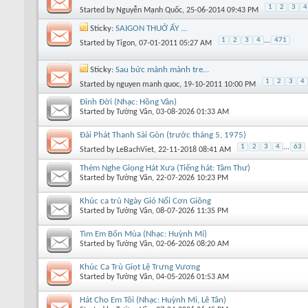
1
2
3
4
Started by
Nguyễn Mạnh Quốc
, 25-06-2014 09:43 PM
Sticky:
SAIGON THUỞ ẤY ...
1
2
3
4
...
471
Started by
Tigon
, 07-01-2011 05:27 AM
Sticky:
Sau bức mành mành tre...
1
2
3
4
Started by
nguyen manh quoc
, 19-10-2011 10:00 PM
Đỉnh Đời (Nhạc: Hồng Vân)
Started by
Tường Vân
, 03-08-2026 01:33 AM
Đài Phát Thanh Sài Gòn (trước tháng 5, 1975)
1
2
3
4
...
63
Started by
LeBachViet
, 22-11-2018 08:41 AM
Thèm Nghe Giọng Hát Xưa (Tiếng hát: Tâm Thư)
Started by
Tường Vân
, 22-07-2026 10:23 PM
Khúc ca trù Ngày Gió Nổi Cơn Giông
Started by
Tường Vân
, 08-07-2026 11:35 PM
Tìm Em Bốn Mùa (Nhạc: Huỳnh Mi)
Started by
Tường Vân
, 02-06-2026 08:20 AM
Khúc Ca Trù Giọt Lệ Trưng Vương
Started by
Tường Vân
, 04-05-2026 01:53 AM
Hát Cho Em Tôi (Nhạc: Huỳnh Mi, Lê Tân)