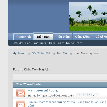
Trang Nhất
Diễn Đàn
Tiêu Điểm
Cộng Đồng
Có Gì M
Bài Mới
Lịch
Giao Lưu
Thực Hiện
Nối Kết Tắt
Forum
Góc Thành Viên
Linh Tinh
Khéo Tay - Hay Làm
Forum:
Khéo Tay - Hay Làm
Title
/
Thread Starter
Mảnh vườn quê hương
1
2
3
4
...
20
Started by
Tigon
, 10-08-2011 07:31 AM
Bún đậu mắm tôm của cựu người mẫu Trang Trần (quán Trang
Gòn)