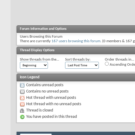
Forum Information and Options
Users Browsing this Forum
There are currently
167 users browsing this forum
. (0 members & 167 g
Thread Display Options
Show threads from the...
Sort threads by:
Order threads in...
Ascending Orde
Icon Legend
Contains unread posts
Contains no unread posts
Hot thread with unread posts
Hot thread with no unread posts
Thread is closed
You have posted in this thread