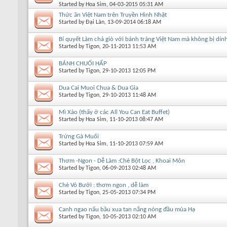
Started by
Hoa Sim
, 04-03-2015 05:31 AM
Thức ăn Việt Nam trên Truyền Hình Nhật
Started by
Đại Lãn
, 13-09-2014 06:18 AM
Bí quyết Làm chả giò với bánh tráng Việt Nam mà không bị dín
Started by
Tigon
, 20-11-2013 11:53 AM
BÁNH CHUỐI HẤP
Started by
Tigon
, 29-10-2013 12:05 PM
Dua Cai Muoi Chua & Dua Gia
Started by
Tigon
, 29-10-2013 11:48 AM
Mì Xào (thấy ở các All You Can Eat Buffet)
Started by
Hoa Sim
, 11-10-2013 08:47 AM
Trứng Gà Muối
Started by
Hoa Sim
, 11-10-2013 07:59 AM
Thơm -Ngon - Dễ Làm :Chè Bột Lọc , Khoai Môn
Started by
Tigon
, 06-09-2013 02:48 AM
Chè Vỏ Bưởi : thơm ngon , dễ làm
Started by
Tigon
, 25-05-2013 07:34 PM
Canh ngao nấu bầu xua tan nắng nóng đầu mùa Hạ
Started by
Tigon
, 10-05-2013 02:10 AM