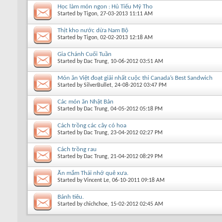
Học làm món ngon : Hủ Tiếu Mỹ Tho
Started by
Tigon
, 27-03-2013 11:11 AM
Thịt kho nước dừa Nam Bộ
Started by
Tigon
, 02-02-2013 12:18 AM
Gia Chánh Cuối Tuần
Started by
Dac Trung
, 10-06-2012 03:51 AM
Món ăn Việt đoạt giải nhất cuộc thi Canada’s Best Sandwich
Started by
SilverBullet
, 24-08-2012 03:47 PM
Các món ăn Nhật Bản
Started by
Dac Trung
, 04-05-2012 05:18 PM
Cách trồng các cây có hoa
Started by
Dac Trung
, 23-04-2012 02:27 PM
Cách trồng rau
Started by
Dac Trung
, 21-04-2012 08:29 PM
Ăn mắm Thái nhớ quê xưa.
Started by
Vincent Le
, 06-10-2011 09:18 AM
Bánh tiêu.
Started by
chichchoe
, 15-02-2012 02:45 AM