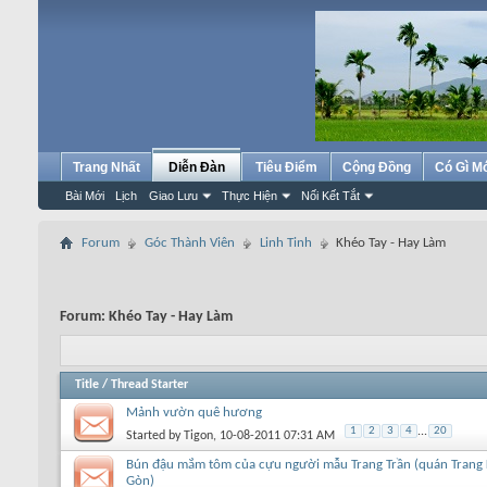
Trang Nhất
Diễn Đàn
Tiêu Điểm
Cộng Đồng
Có Gì M
Bài Mới
Lịch
Giao Lưu
Thực Hiện
Nối Kết Tắt
Forum
Góc Thành Viên
Linh Tinh
Khéo Tay - Hay Làm
Forum:
Khéo Tay - Hay Làm
Title
/
Thread Starter
Mảnh vườn quê hương
1
2
3
4
...
20
Started by
Tigon
, 10-08-2011 07:31 AM
Bún đậu mắm tôm của cựu người mẫu Trang Trần (quán Trang
Gòn)