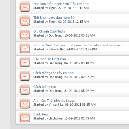
Học làm món ngon : Hủ Tiếu Mỹ Tho
Started by
Tigon
, 27-03-2013 11:11 AM
Thịt kho nước dừa Nam Bộ
Started by
Tigon
, 02-02-2013 12:18 AM
Gia Chánh Cuối Tuần
Started by
Dac Trung
, 10-06-2012 03:51 AM
Món ăn Việt đoạt giải nhất cuộc thi Canada’s Best Sandwich
Started by
SilverBullet
, 24-08-2012 03:47 PM
Các món ăn Nhật Bản
Started by
Dac Trung
, 04-05-2012 05:18 PM
Cách trồng các cây có hoa
Started by
Dac Trung
, 23-04-2012 02:27 PM
Cách trồng rau
Started by
Dac Trung
, 21-04-2012 08:29 PM
Ăn mắm Thái nhớ quê xưa.
Started by
Vincent Le
, 06-10-2011 09:18 AM
Bánh tiêu.
Started by
chichchoe
, 15-02-2012 02:45 AM