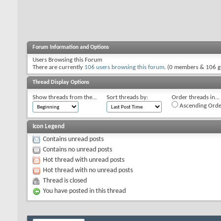
Forum Information and Options
Users Browsing this Forum
There are currently
106 users browsing this forum
. (0 members & 106 g
Thread Display Options
Show threads from the...
Sort threads by:
Order threads in...
Ascending Orde
Icon Legend
Contains unread posts
Contains no unread posts
Hot thread with unread posts
Hot thread with no unread posts
Thread is closed
You have posted in this thread