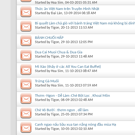
Started by
Hoa Sim
, 04-03-2015 05:31 AM
Thức ăn Việt Nam trên Truyền Hình Nhật
Started by
Đại Lãn
, 13-09-2014 06:18 AM
Bí quyết Làm chả giò với bánh tráng Việt Nam mà không bị dín
Started by
Tigon
, 20-11-2013 11:53 AM
BÁNH CHUỐI HẤP
Started by
Tigon
, 29-10-2013 12:05 PM
Dua Cai Muoi Chua & Dua Gia
Started by
Tigon
, 29-10-2013 11:48 AM
Mì Xào (thấy ở các All You Can Eat Buffet)
Started by
Hoa Sim
, 11-10-2013 08:47 AM
Trứng Gà Muối
Started by
Hoa Sim
, 11-10-2013 07:59 AM
Thơm -Ngon - Dễ Làm :Chè Bột Lọc , Khoai Môn
Started by
Tigon
, 06-09-2013 02:48 AM
Chè Vỏ Bưởi : thơm ngon , dễ làm
Started by
Tigon
, 25-05-2013 07:34 PM
Canh ngao nấu bầu xua tan nắng nóng đầu mùa Hạ
Started by
Tigon
, 10-05-2013 02:10 AM