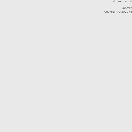
All times are 
Powered
Copyright © 2026 vBul