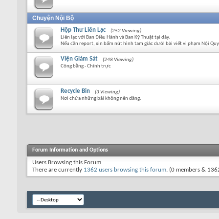
Chuyện Nội Bộ
Hộp Thư Liên Lạc
(252 Viewing)
Liên lạc với Ban Điều Hành và Ban Kỹ Thuật tại đây.
Nếu cần report, xin bấm nút hình tam giác dưới bài viết vi phạm Nội Quy
Viện Giám Sát
(248 Viewing)
Công bằng - Chính trực
Recycle Bin
(3 Viewing)
Nơi chứa những bài không nên đăng.
Forum Information and Options
Users Browsing this Forum
There are currently
1362 users browsing this forum
. (0 members & 1362