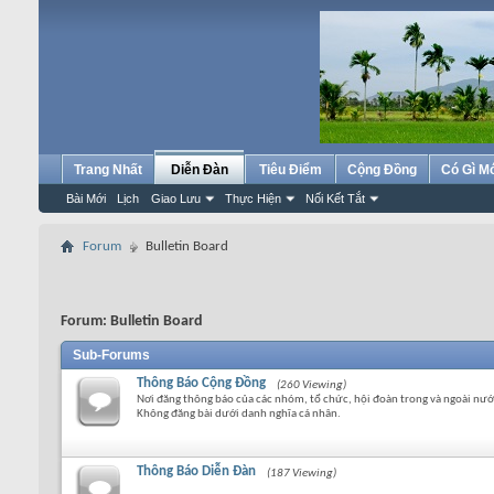
Trang Nhất
Diễn Đàn
Tiêu Điểm
Cộng Đồng
Có Gì M
Bài Mới
Lịch
Giao Lưu
Thực Hiện
Nối Kết Tắt
Forum
Bulletin Board
Forum:
Bulletin Board
Sub-Forums
Thông Báo Cộng Đồng
(260 Viewing)
Nơi đăng thông báo của các nhóm, tổ chức, hội đoàn trong và ngoài nướ
Không đăng bài dưới danh nghĩa cá nhân.
Thông Báo Diễn Đàn
(187 Viewing)