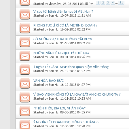
1
2
3
4
...
51
Started by
vivuvuive
, 25-03-2011 03:58 PM
Vì sao tôi hãnh diện là người Việt Nam?
Started by
Son Ha
, 10-07-2013 11:51 AM
PHONG TỤC LÌ XÌ CÓ LÀ MÊ TÍN DỊ ĐOAN ?
Started by
Son Ha
, 16-02-2015 02:52 PM
CÓ NHỮNG SỰ THẬT KHÔNG CÃI ĐƯỢC...
Started by
Son Ha
, 31-10-2014 09:02 PM
NHỮNG VẤN ĐỀ NGHỊCH LÝ THỜI NAY
Started by
Son Ha
, 30-01-2014 03:26 PM
Ý nghĩa LỄ GIÁNG SINH theo quan niệm Viễn Đông
Started by
Son Ha
, 24-12-2013 01:27 PM
VĂN HÓA ĐẠO ĐỨC
Started by
Son Ha
, 16-12-2013 04:27 PM
VÌ SAO VIỆN KHỔNG TỬ LẠI GÂY BẤT AN CHO CHÚNG TA ?
Started by
Son Ha
, 11-11-2013 10:23 AM
"THIÊN THỜI, ĐỊA LỢI, NHÂN HÒA"
Started by
Son Ha
, 08-03-2013 04:35 PM
Ý NGHĨA TẾT ĐOAN NGỌ MỒNG 5 THÁNG 5.
Started by
Son Ha
, 12-06-2013 12:28 PM