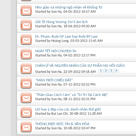
Nho giáo và những ngộ nhận về Khổng Tử
Started by
Son Ha
, 04-05-2013 10:57 AM
Giổ Tổ Hùng Vương 10/3 âm lịch
Started by
Son Ha
, 18-04-2013 09:20 AM
Dr. Pham: Rule OF Law hay Rule BY Law
Started by
Hoàng Long
, 03-03-2013 11:45 AM
NGÀY TẾT NÓI CHUYỆN TA.
Started by
Son Ha
, 04-02-2013 12:17 PM
CHÂN LÝ VÀ NGUYÊN NHÂN CỦA SỰ PHẪN NỘ HỒI GIÁO
1
2
3
4
Started by
Son Ha
, 22-09-2012 09:16 AM
"MÀN TRỜI CHIẾU ĐẤT"
Started by
Son Ha
, 07-12-2012 02:22 PM
"Thần Giao Cách Cảm" và "Trí Tri Tại Cách Vật".
Started by
Son Ha
, 08-11-2012 02:31 PM
Lời hay ý đẹp của các danh nhân thế giới
Started by
Bui Lan Chi
, 30-08-2012 11:28 AM
THÔNG ĐIỆP, ĐỨC TIN & VĂN HÓA
Started by
Son Ha
, 10-08-2012 03:47 PM