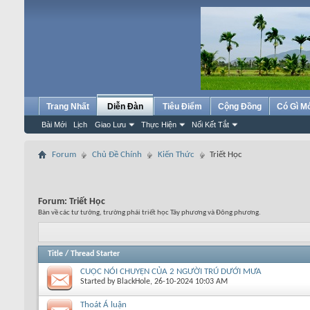
Trang Nhất
Diễn Đàn
Tiêu Điểm
Cộng Đồng
Có Gì M
Bài Mới
Lịch
Giao Lưu
Thực Hiện
Nối Kết Tắt
Forum
Chủ Đề Chính
Kiến Thức
Triết Học
Forum:
Triết Học
Bàn về các tư tưởng, trường phái triết học Tây phương và Đông phương.
Title
/
Thread Starter
CUỘC NÓI CHUYỆN CỦA 2 NGƯỜI TRÚ DƯỚI MƯA
Started by
BlackHole
, 26-10-2024 10:03 AM
Thoát Á luận