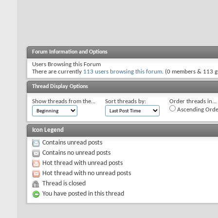
Forum Information and Options
Users Browsing this Forum
There are currently
113 users browsing this forum
. (0 members & 113 g
Thread Display Options
Show threads from the...
Sort threads by:
Order threads in...
Ascending Orde
Icon Legend
Contains unread posts
Contains no unread posts
Hot thread with unread posts
Hot thread with no unread posts
Thread is closed
You have posted in this thread