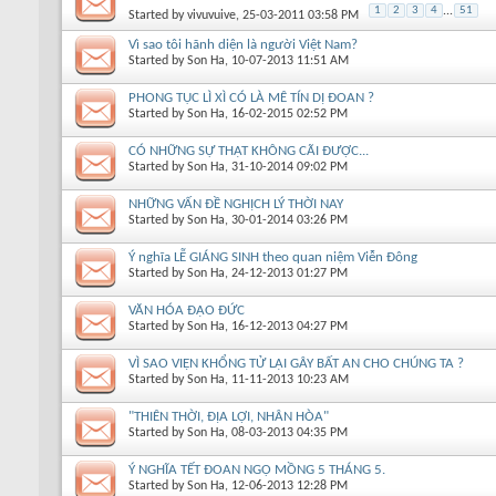
1
2
3
4
...
51
Started by
vivuvuive
, 25-03-2011 03:58 PM
Vì sao tôi hãnh diện là người Việt Nam?
Started by
Son Ha
, 10-07-2013 11:51 AM
PHONG TỤC LÌ XÌ CÓ LÀ MÊ TÍN DỊ ĐOAN ?
Started by
Son Ha
, 16-02-2015 02:52 PM
CÓ NHỮNG SỰ THẬT KHÔNG CÃI ĐƯỢC...
Started by
Son Ha
, 31-10-2014 09:02 PM
NHỮNG VẤN ĐỀ NGHỊCH LÝ THỜI NAY
Started by
Son Ha
, 30-01-2014 03:26 PM
Ý nghĩa LỄ GIÁNG SINH theo quan niệm Viễn Đông
Started by
Son Ha
, 24-12-2013 01:27 PM
VĂN HÓA ĐẠO ĐỨC
Started by
Son Ha
, 16-12-2013 04:27 PM
VÌ SAO VIỆN KHỔNG TỬ LẠI GÂY BẤT AN CHO CHÚNG TA ?
Started by
Son Ha
, 11-11-2013 10:23 AM
"THIÊN THỜI, ĐỊA LỢI, NHÂN HÒA"
Started by
Son Ha
, 08-03-2013 04:35 PM
Ý NGHĨA TẾT ĐOAN NGỌ MỒNG 5 THÁNG 5.
Started by
Son Ha
, 12-06-2013 12:28 PM