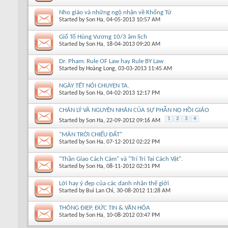
Nho giáo và những ngộ nhận về Khổng Tử
Started by
Son Ha
, 04-05-2013 10:57 AM
Giổ Tổ Hùng Vương 10/3 âm lịch
Started by
Son Ha
, 18-04-2013 09:20 AM
Dr. Pham: Rule OF Law hay Rule BY Law
Started by
Hoàng Long
, 03-03-2013 11:45 AM
NGÀY TẾT NÓI CHUYỆN TA.
Started by
Son Ha
, 04-02-2013 12:17 PM
CHÂN LÝ VÀ NGUYÊN NHÂN CỦA SỰ PHẪN NỘ HỒI GIÁO
1
2
3
4
Started by
Son Ha
, 22-09-2012 09:16 AM
"MÀN TRỜI CHIẾU ĐẤT"
Started by
Son Ha
, 07-12-2012 02:22 PM
"Thần Giao Cách Cảm" và "Trí Tri Tại Cách Vật".
Started by
Son Ha
, 08-11-2012 02:31 PM
Lời hay ý đẹp của các danh nhân thế giới
Started by
Bui Lan Chi
, 30-08-2012 11:28 AM
THÔNG ĐIỆP, ĐỨC TIN & VĂN HÓA
Started by
Son Ha
, 10-08-2012 03:47 PM