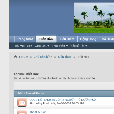
Trang Nhất
Diễn Đàn
Tiêu Điểm
Cộng Đồng
Có Gì M
Bài Mới
Lịch
Giao Lưu
Thực Hiện
Nối Kết Tắt
Forum
Chủ Đề Chính
Kiến Thức
Triết Học
Forum:
Triết Học
Bàn về các tư tưởng, trường phái triết học Tây phương và Đông phương.
Title
/
Thread Starter
CUỘC NÓI CHUYỆN CỦA 2 NGƯỜI TRÚ DƯỚI MƯA
Started by
BlackHole
, 26-10-2024 10:03 AM
Thoát Á luận