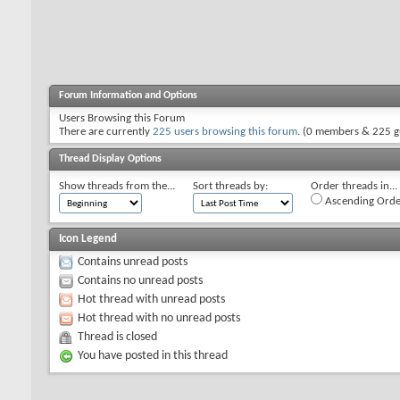
Forum Information and Options
Users Browsing this Forum
There are currently
225 users browsing this forum
. (0 members & 225 g
Thread Display Options
Show threads from the...
Sort threads by:
Order threads in...
Ascending Orde
Icon Legend
Contains unread posts
Contains no unread posts
Hot thread with unread posts
Hot thread with no unread posts
Thread is closed
You have posted in this thread