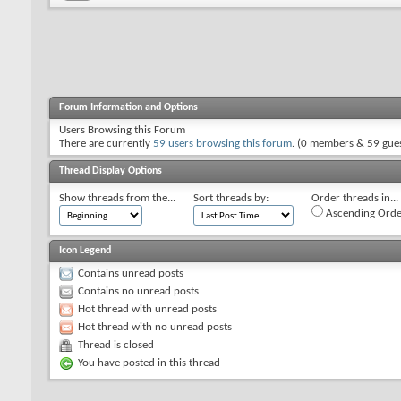
Forum Information and Options
Users Browsing this Forum
There are currently
59 users browsing this forum
. (0 members & 59 gues
Thread Display Options
Show threads from the...
Sort threads by:
Order threads in...
Ascending Orde
Icon Legend
Contains unread posts
Contains no unread posts
Hot thread with unread posts
Hot thread with no unread posts
Thread is closed
You have posted in this thread