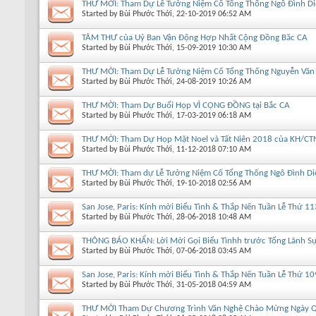
THƯ MỜI: Tham Dự Lễ Tưởng Niệm Cố Tổng Thống Ngô Đình D
Started by
Bùi Phước Thới
, 22-10-2019 06:52 AM
TÂM THƯ của Uỷ Ban Vận Động Hợp Nhất Cộng Đồng Băc CA
Started by
Bùi Phước Thới
, 15-09-2019 10:30 AM
THƯ MỜI: Tham Dự Lễ Tưởng Niệm Cố Tổng Thống Nguyễn Văn
Started by
Bùi Phước Thới
, 24-08-2019 10:26 AM
THƯ MỜI: Tham Dự Buổi Họp VÌ CỘNG ĐỒNG tại Bắc CA
Started by
Bùi Phước Thới
, 17-03-2019 06:18 AM
THƯ MỜI: Tham Dự Họp Mặt Noel và Tất Niên 2018 của KH/CT
Started by
Bùi Phước Thới
, 11-12-2018 07:10 AM
THƯ MỜI: Tham dự Lễ Tưởng Niệm Cố Tổng Thống Ngô Đình Di
Started by
Bùi Phước Thới
, 19-10-2018 02:56 AM
San Jose, Paris: Kính mời Biểu Tình & Thắp Nến Tuần Lễ Thứ 11
Started by
Bùi Phước Thới
, 28-06-2018 10:48 AM
THÔNG BÁO KHẨN: Lời Mời Gọi Biểu Tìnhh trước Tổng Lãnh Sự 
Started by
Bùi Phước Thới
, 07-06-2018 03:45 AM
San Jose, Paris: Kính mời Biểu Tình & Thắp Nến Tuần Lễ Thứ 10
Started by
Bùi Phước Thới
, 31-05-2018 04:59 AM
THƯ MỜI Tham Dự Chương Trình Văn Nghệ Chào Mừng Ngày Q