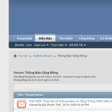
Trang Nhất
Diễn Đàn
Tiêu Điểm
Cộng Đồng
Có Gì M
Bài Mới
Lịch
Giao Lưu
Thực Hiện
Nối Kết Tắt
Forum
Bulletin Board
Thông Báo Cộng Đồng
Forum:
Thông Báo Cộng Đồng
Nơi đăng thông báo của các nhóm, tổ chức, hội đoàn trong và ngoài nước.
Không đăng bài dưới danh nghĩa cá nhân.
Title
/
Thread Starter
THƯ MỜI: Tham Dự Lễ Tưởng Niệm Cố Tổng Thống TRẦN VĂN
Started by
Bùi Phước Thới
, 30-01-2020 01:34 PM