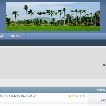
ới?
Ghi Tên
Th
Replies
 HƯƠNG của KH/CTNCT Bắc CA
View