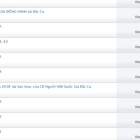
Vi
IA ĐỒNG MINH tai Bắc Ca.
Vi
7,
Vi
6, 63.
Vi
5
Vi
4
Vi
18, tại San Jose, của CĐ Người Việt Quốc Gia Bắc Ca
Vi
3
Vi
2
Vi
1
Vi