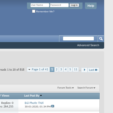
Help
Remember Me?
Advanced Search
Page 1 of 41
1
2
3
4
5
11
...
reads 1 to 20 of 818
Last
Forum Tools
Search Forum
/
Views
Last Post By
Replies: 0
Bùi Phước Thới
s: 264,255
30-01-2020,
01:34 PM