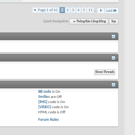
Page 1 of 41
1
2
3
4
5
11
...
Last
Quick Navigation
Thông Báo Cộng Đồng
Top
BB code
is
On
Smilies
are
Off
[IMG]
code is
On
[VIDEO]
code is
On
HTML code is
Off
Forum Rules