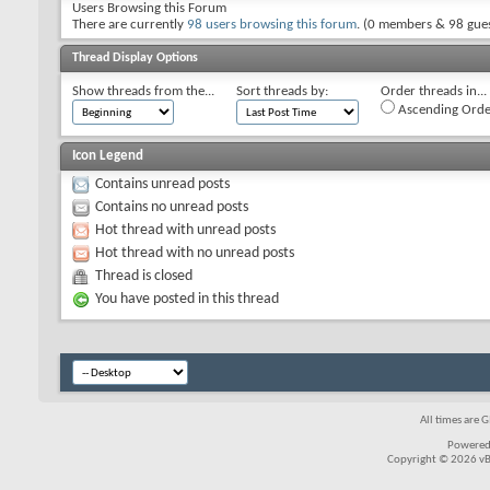
Users Browsing this Forum
There are currently
98 users browsing this forum
. (0 members & 98 gues
Thread Display Options
Show threads from the...
Sort threads by:
Order threads in...
Ascending Orde
Icon Legend
Contains unread posts
Contains no unread posts
Hot thread with unread posts
Hot thread with no unread posts
Thread is closed
You have posted in this thread
All times are 
Powered
Copyright © 2026 vBul