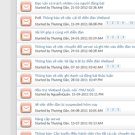
Đạo văn và trách nhiệm của người đăng bài
Started by
Thương Dân
, 21-03-2012 02:36 AM
Poll:
Thông báo về việc cải tổ diễn đàn Vietland
1
2
3
4
...
15
Started by
Thương Dân
, 15-09-2011 06:08 PM
Vài lời góp ý cùng với diễn đàn
1
2
3
4
Started by
Thương Dân
, 24-01-2011 05:59 AM
Thông báo về việc chuyển đổi server và ghi tên vào diễn đàn m
Started by
Thương Dân
, 29-01-2012 06:28 AM
Thông báo về việc tái lập trật tự diễn đàn Vietland
1
2
3
Started by
Thương Dân
, 07-10-2011 03:42 AM
Thông báo về việc ghi danh và đăng bài thảo luận
Started by
Thương Dân
, 28-02-2011 10:49 PM
Yểm trợ Vietland Quốc nội -THƯ NGỎ-
Started by
NguyễnQuân
, 15-09-2011 01:11 PM
Về việc diễn đàn bị suspended hôm nay
1
2
3
Started by
Thương Dân
, 04-08-2011 10:05 AM
Nâng cấp server
Started by
Thương Dân
, 13-07-2011 05:13 AM
Thông báo: Cần tuyển điều hành viên cho tất cả các chuyên m