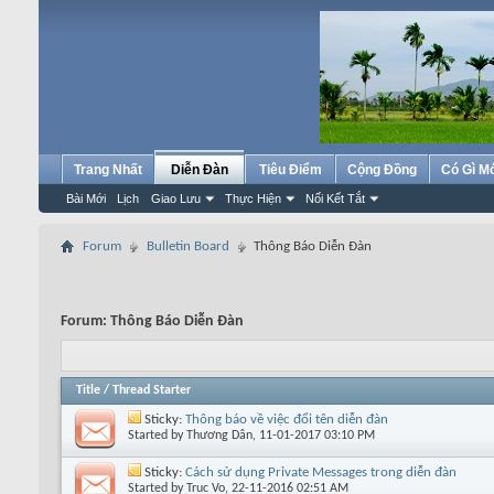
Trang Nhất
Diễn Đàn
Tiêu Điểm
Cộng Đồng
Có Gì M
Bài Mới
Lịch
Giao Lưu
Thực Hiện
Nối Kết Tắt
Forum
Bulletin Board
Thông Báo Diễn Đàn
Forum:
Thông Báo Diễn Đàn
Title
/
Thread Starter
Sticky:
Thông báo về việc đổi tên diễn đàn
Started by
Thương Dân
, 11-01-2017 03:10 PM
Sticky:
Cách sử dụng Private Messages trong diễn đàn
Started by
Truc Vo
, 22-11-2016 02:51 AM