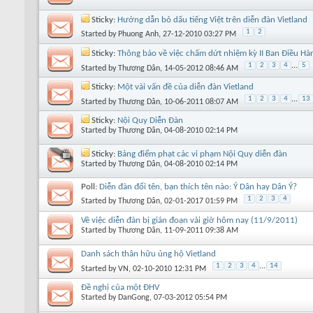
Sticky:
Hướng dẫn bỏ dấu tiếng Việt trên diễn đàn Vietland
1
2
Started by
Phuong Anh
, 27-12-2010 03:27 PM
Sticky:
Thông báo về việc chấm dứt nhiệm kỳ II Ban Điều Hà
1
2
3
4
...
5
Started by
Thương Dân
, 14-05-2012 08:46 AM
Sticky:
Một vài vấn đề của diễn đàn Vietland
1
2
3
4
...
13
Started by
Thương Dân
, 10-06-2011 08:07 AM
Sticky:
Nội Quy Diễn Đàn
Started by
Thương Dân
, 04-08-2010 02:14 PM
Sticky:
Bảng điểm phạt các vi phạm Nội Quy diễn đàn
Started by
Thương Dân
, 04-08-2010 02:14 PM
Poll:
Diễn đàn đổi tên, bạn thích tên nào: Ý Dân hay Dân Ý?
1
2
3
4
Started by
Thương Dân
, 02-01-2017 01:59 PM
Về việc diễn đàn bị gián đoạn vài giờ hôm nay (11/9/2011)
Started by
Thương Dân
, 11-09-2011 09:38 AM
Danh sách thân hữu ủng hộ Vietland
1
2
3
4
...
14
Started by
VN
, 02-10-2010 12:31 PM
Đề nghị của một ĐHV
Started by
DanGong
, 07-03-2012 05:54 PM