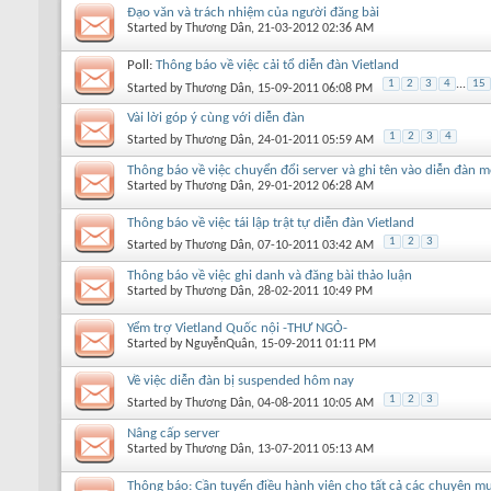
Đạo văn và trách nhiệm của người đăng bài
Started by
Thương Dân
, 21-03-2012 02:36 AM
Poll:
Thông báo về việc cải tổ diễn đàn Vietland
1
2
3
4
...
15
Started by
Thương Dân
, 15-09-2011 06:08 PM
Vài lời góp ý cùng với diễn đàn
1
2
3
4
Started by
Thương Dân
, 24-01-2011 05:59 AM
Thông báo về việc chuyển đổi server và ghi tên vào diễn đàn m
Started by
Thương Dân
, 29-01-2012 06:28 AM
Thông báo về việc tái lập trật tự diễn đàn Vietland
1
2
3
Started by
Thương Dân
, 07-10-2011 03:42 AM
Thông báo về việc ghi danh và đăng bài thảo luận
Started by
Thương Dân
, 28-02-2011 10:49 PM
Yểm trợ Vietland Quốc nội -THƯ NGỎ-
Started by
NguyễnQuân
, 15-09-2011 01:11 PM
Về việc diễn đàn bị suspended hôm nay
1
2
3
Started by
Thương Dân
, 04-08-2011 10:05 AM
Nâng cấp server
Started by
Thương Dân
, 13-07-2011 05:13 AM
Thông báo: Cần tuyển điều hành viên cho tất cả các chuyên m