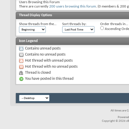
Users Browsing this Forum
There are currently
200 users browsing this forum
. (0 members & 200 g
Thread Display Options
Show threads from the...
Sort threads by:
Order threads in...
Ascending Orde
Icon Legend
Contains unread posts
Contains no unread posts
Hot thread with unread posts
Hot thread with no unread posts
Thread is closed
You have posted in this thread
All times are 
Powered
Copyright © 2026 vBul