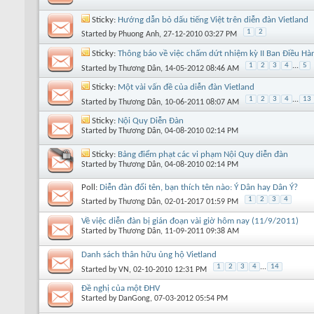
Sticky:
Hướng dẫn bỏ dấu tiếng Việt trên diễn đàn Vietland
1
2
Started by
Phuong Anh
, 27-12-2010 03:27 PM
Sticky:
Thông báo về việc chấm dứt nhiệm kỳ II Ban Điều Hà
1
2
3
4
...
5
Started by
Thương Dân
, 14-05-2012 08:46 AM
Sticky:
Một vài vấn đề của diễn đàn Vietland
1
2
3
4
...
13
Started by
Thương Dân
, 10-06-2011 08:07 AM
Sticky:
Nội Quy Diễn Đàn
Started by
Thương Dân
, 04-08-2010 02:14 PM
Sticky:
Bảng điểm phạt các vi phạm Nội Quy diễn đàn
Started by
Thương Dân
, 04-08-2010 02:14 PM
Poll:
Diễn đàn đổi tên, bạn thích tên nào: Ý Dân hay Dân Ý?
1
2
3
4
Started by
Thương Dân
, 02-01-2017 01:59 PM
Về việc diễn đàn bị gián đoạn vài giờ hôm nay (11/9/2011)
Started by
Thương Dân
, 11-09-2011 09:38 AM
Danh sách thân hữu ủng hộ Vietland
1
2
3
4
...
14
Started by
VN
, 02-10-2010 12:31 PM
Đề nghị của một ĐHV
Started by
DanGong
, 07-03-2012 05:54 PM