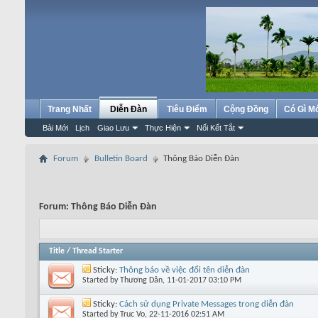
Trang Nhất
Diễn Đàn
Tiêu Điểm
Cộng Đồng
Có Gì M
Bài Mới
Lịch
Giao Lưu
Thực Hiện
Nối Kết Tắt
Forum
Bulletin Board
Thông Báo Diễn Đàn
Forum:
Thông Báo Diễn Đàn
Title
/
Thread Starter
Sticky:
Thông báo về việc đổi tên diễn đàn
Started by
Thương Dân
, 11-01-2017 03:10 PM
Sticky:
Cách sử dụng Private Messages trong diễn đàn
Started by
Truc Vo
, 22-11-2016 02:51 AM