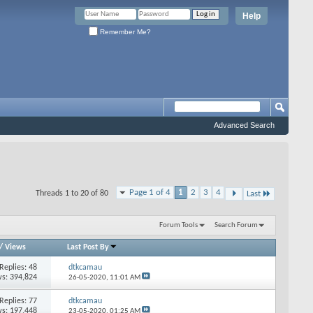
Help
Remember Me?
Advanced Search
Page 1 of 4
1
2
3
4
Threads 1 to 20 of 80
Last
Forum Tools
Search Forum
/
Views
Last Post By
Replies: 48
dtkcamau
s: 394,824
26-05-2020,
11:01 AM
Replies: 77
dtkcamau
s: 197,448
23-05-2020,
01:25 AM