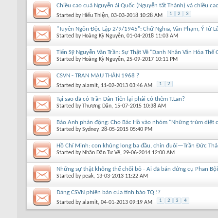
Chiều cao cuả Nguyễn ái Quốc (Nguyễn tất Thành) và chiều c
1
2
3
Started by
Hiếu Thiện
, 03-03-2018 10:28 AM
"Tuyên Ngôn Độc Lập 2/9/1945": Chữ Nghĩa, Văn Phạm, Ý Tứ L
Started by
Hoàng Kỳ Nguyễn
, 01-04-2018 11:03 AM
Tiến Sỹ Nguyễn Văn Trần: Sự Thật Về "Danh Nhân Văn Hóa Thế 
Started by
Hoàng Kỳ Nguyễn
, 25-09-2017 10:11 PM
CSVN - TRẬN MẬU THÂN 1968 ?
1
2
Started by
alamit
, 11-02-2013 03:46 AM
Tại sao đã có Trần Dân Tiên lại phải có thêm T.Lan?
Started by
Thương Dân
, 15-07-2015 10:38 AM
Báo Anh phản động: Cho Bác Hồ vào nhóm "Những trùm diệt c
Started by
Sydney
, 28-05-2015 05:40 PM
Hồ Chí Minh: con khủng long ba đầu, chin đuôi—Trần Đức Thảo
Started by
Nhân Dân Tự Vệ
, 29-06-2014 12:00 AM
Những sự thật không thể chối bỏ - Ai đã bán đứng cụ Phan Bộ
Started by
peak
, 13-03-2013 11:22 AM
Đảng CSVN phiên bản của tình báo TQ !?
1
2
3
4
Started by
alamit
, 04-01-2013 09:19 AM