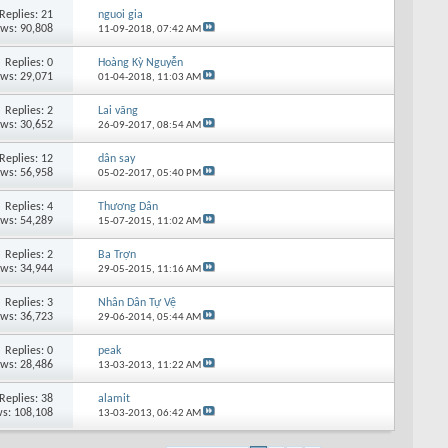
Replies: 21
nguoi gia
ews: 90,808
11-09-2018,
07:42 AM
Replies: 0
Hoàng Kỳ Nguyễn
ews: 29,071
01-04-2018,
11:03 AM
Replies: 2
Lai vãng
ews: 30,652
26-09-2017,
08:54 AM
Replies: 12
dân say
ews: 56,958
05-02-2017,
05:40 PM
Replies: 4
Thương Dân
ews: 54,289
15-07-2015,
11:02 AM
Replies: 2
Ba Trợn
ews: 34,944
29-05-2015,
11:16 AM
Replies: 3
Nhân Dân Tự Vệ
ews: 36,723
29-06-2014,
05:44 AM
Replies: 0
peak
ews: 28,486
13-03-2013,
11:22 AM
Replies: 38
alamit
s: 108,108
13-03-2013,
06:42 AM