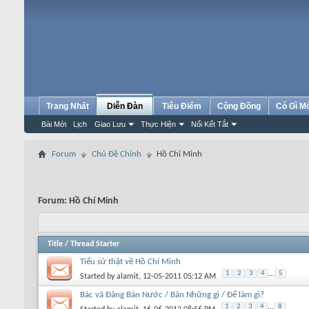
Trang Nhất
Diễn Đàn
Tiêu Điểm
Cộng Đồng
Có Gì M
Bài Mới
Lịch
Giao Lưu
Thực Hiện
Nối Kết Tắt
Forum
Chủ Đề Chính
Hồ Chí Minh
Forum:
Hồ Chí Minh
Title
/
Thread Starter
Tiểu sử thật về Hồ Chí Minh
1
2
3
4
...
5
Started by
alamit
, 12-05-2011 05:12 AM
Bác và Đảng Bán Nước / Bán Những gì / Để làm gì?
1
2
3
4
...
8