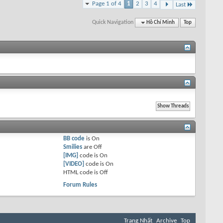
Page 1 of 4
1
2
3
4
Last
Quick Navigation
Hồ Chí Minh
Top
BB code
is
On
Smilies
are
Off
[IMG]
code is
On
[VIDEO]
code is
On
HTML code is
Off
Forum Rules
Trang Nhất
Archive
Top