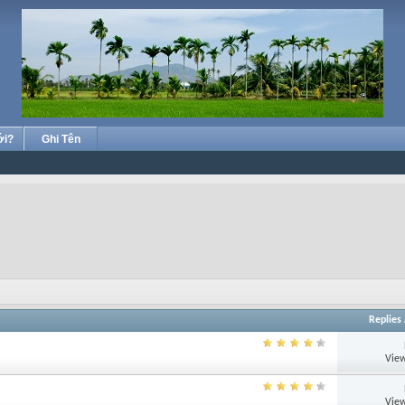
ới?
Ghi Tên
Replies
View
View