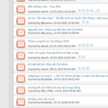
Started by
alamit
, 16-06-2012 08:56 PM
Bên thắng cuộc - Huy Đức
1
2
3
4
...
5
Started by
alamit
, 23-01-2013 10:33 AM
Vụ án "Hồ Hán Gian". Tài liệu lịch sử Quốc Dân Đảng - Đài Loan
1
2
Started by
dtkcamau
, 02-02-2020 10:30 AM
Nguyễn Sơn: Thầy hay Đối thủ Hồ Chí Minh
Started by
dtkcamau
, 22-02-2020 01:08 PM
Thâm cung bí sử của Đảng CSVN
1
2
3
4
Started by
alamit
, 01-01-2012 04:23 AM
Giao chỉ quận Vương HCM và Hậu cung
1
2
Started by
alamit
, 10-03-2012 03:40 AM
Bí Mật Về Xác Ướp Hồ Chí Minh
1
2
3
Started by
alamit
, 08-01-2012 09:49 AM
Stéphane Courtois : « Hồ Chí Minh đã lập ra một chế độ toàn tr
Started by
BlackHole
, 24-05-2019 04:03 AM
Tượng Hồ chí Minh ăn xin tại Trung Cộng
Started by
Hiếu Thiện
, 23-05-2019 09:20 AM
Kẻ hậu sinh xấc xược
Started by
BlackHole
, 09-12-2018 04:45 AM