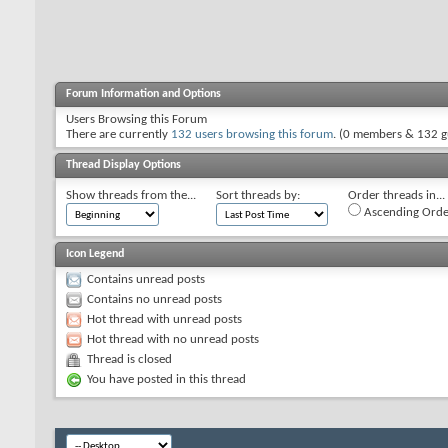
Forum Information and Options
Users Browsing this Forum
There are currently
132 users browsing this forum
. (0 members & 132 g
Thread Display Options
Show threads from the...
Sort threads by:
Order threads in...
Ascending Orde
Icon Legend
Contains unread posts
Contains no unread posts
Hot thread with unread posts
Hot thread with no unread posts
Thread is closed
You have posted in this thread