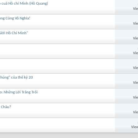
ao cuả Hồ chí Minh (Hồ Quang)
Vi
ủng Cũng Vô Nghĩa!
Vi
Giới Hồ Chí Minh"
Vi
Vi
Vi
hủng" của thế kỷ 20
Vi
: Những Lời Trăng Trối
Vi
i Châu?
Vi
View