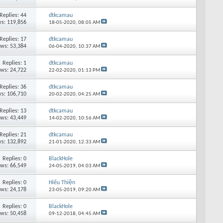
Replies: 44
dtkcamau
s: 119,856
18-05-2020,
08:05 AM
Replies: 17
dtkcamau
ews: 53,384
06-04-2020,
10:37 AM
Replies: 1
dtkcamau
ews: 24,722
22-02-2020,
01:13 PM
Replies: 36
dtkcamau
s: 106,710
20-02-2020,
04:25 AM
Replies: 13
dtkcamau
ews: 43,449
14-02-2020,
10:56 AM
Replies: 21
dtkcamau
s: 132,892
21-01-2020,
12:33 AM
Replies: 0
BlackHole
ews: 66,549
24-05-2019,
04:03 AM
Replies: 0
Hiếu Thiện
ews: 24,178
23-05-2019,
09:20 AM
Replies: 0
BlackHole
ews: 50,458
09-12-2018,
04:45 AM