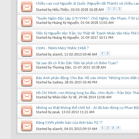
Chiều cao cuả Nguyễn ái Quốc (Nguyễn tất Thành) và chiều c
1
2
3
Started by
Hiếu Thiện
, 03-03-2018 10:28 AM
"Tuyên Ngôn Độc Lập 2/9/1945": Chữ Nghĩa, Văn Phạm, Ý Tứ L
Started by
Hoàng Kỳ Nguyễn
, 01-04-2018 11:03 AM
Tiến Sỹ Nguyễn Văn Trần: Sự Thật Về "Danh Nhân Văn Hóa Thế 
Started by
Hoàng Kỳ Nguyễn
, 25-09-2017 10:11 PM
CSVN - TRẬN MẬU THÂN 1968 ?
1
2
Started by
alamit
, 11-02-2013 03:46 AM
Tại sao đã có Trần Dân Tiên lại phải có thêm T.Lan?
Started by
Thương Dân
, 15-07-2015 10:38 AM
Báo Anh phản động: Cho Bác Hồ vào nhóm "Những trùm diệt c
Started by
Sydney
, 28-05-2015 05:40 PM
Hồ Chí Minh: con khủng long ba đầu, chin đuôi—Trần Đức Thảo
Started by
Nhân Dân Tự Vệ
, 29-06-2014 12:00 AM
Những sự thật không thể chối bỏ - Ai đã bán đứng cụ Phan Bộ
Started by
peak
, 13-03-2013 11:22 AM
Đảng CSVN phiên bản của tình báo TQ !?
1
2
3
4
Started by
alamit
, 04-01-2013 09:19 AM