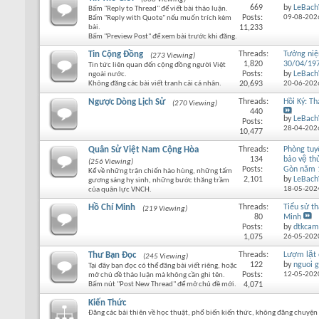
669
by
LeBach
Bấm "Reply to Thread" để viết bài thảo luận.
Posts:
09-08-202
Bấm "Reply with Quote" nếu muốn trích kèm
bài.
11,233
Bấm "Preview Post" để xem bài trước khi đăng.
Tin Cộng Đồng
Threads:
Tưởng ni
(273 Viewing)
1,820
30/04/19
Tin tức liên quan đến cộng đồng người Việt
Posts:
by
LeBach
ngoài nước.
Không đăng các bài viết tranh cãi cá nhân.
20,693
20-06-202
Ngược Dòng Lịch Sử
Threads:
Hồi Ký: T
(270 Viewing)
440
by
LeBach
Posts:
28-04-202
10,477
Quân Sử Việt Nam Cộng Hòa
Threads:
Phòng tu
134
bảo vệ thu
(256 Viewing)
Posts:
Gòn năm 
Kể về những trận chiến hào hùng, những tấm
2,101
by
LeBach
gương sáng hy sinh, những bước thăng trầm
18-05-202
của quân lực VNCH.
Hồ Chí Minh
Threads:
Tiểu sử th
(219 Viewing)
80
Minh
Posts:
by
dtkcam
1,075
26-05-202
Thư Bạn Đọc
Threads:
Lượm lặt
(245 Viewing)
122
by
nguoi g
Tại đây bạn đọc có thể đăng bài viết riêng, hoặc
Posts:
12-05-202
mở chủ đề thảo luận mà không cần ghi tên.
Bấm nút "Post New Thread" để mở chủ đề mới.
4,071
Kiến Thức
Đăng các bài thiên về học thuật, phổ biến kiến thức, không đăng chuyện 