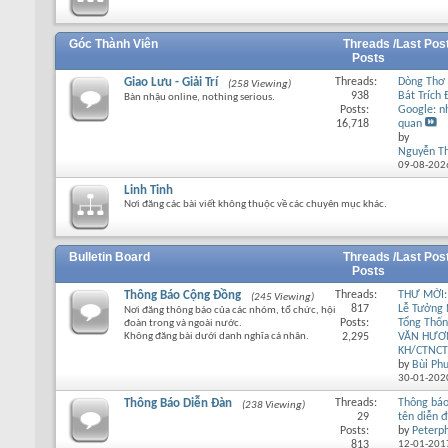
Góc Thành Viên
Threads /
Last Pos
Posts
Giao Lưu - Giải Trí
Threads:
Dòng Thơ 
(258 Viewing)
938
Bát Trích
Bàn nhậu online, nothing serious.
Posts:
Google: n
16,718
quan
by
Nguyễn T
09-08-202
Linh Tinh
Nơi đăng các bài viết không thuộc về các chuyên mục khác.
Bulletin Board
Threads /
Last Pos
Posts
Thông Báo Cộng Đồng
Threads:
THƯ MỜI:
(245 Viewing)
817
Lễ Tưởng
Nơi đăng thông báo của các nhóm, tổ chức, hội
Posts:
Tổng Thố
đoàn trong và ngoài nước.
Không đăng bài dưới danh nghĩa cá nhân.
2,295
VĂN HƯƠ
KH/CTNCT
by
Bùi Ph
30-01-202
Thông Báo Diễn Đàn
Threads:
Thông báo
(238 Viewing)
29
tên diễn 
Posts:
by
Peterp
813
12-01-201