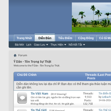
Trang Nhất
Diễn Đàn
Tiêu Điểm
Cộng Đồng
Có Gì M
Bài Mới
Lịch
Giao Lưu
Thực Hiện
Nối Kết Tắt
Forum
Ý Dân - Tôn Trọng Sự Thật
Welcome to the Ý Dân - Tôn Trọng Sự Thật.
Chủ Đề Chính
Threads /
Last Pos
Posts
Diễn đàn không lưu lại địa chỉ IP. Bạn đọc có thể tham gia thảo luận 
cần ghi tên.
Tin Việt Nam
Threads:
Tin Biển 
(814 Viewing)
9,553
by
LeBach
Ghi rõ tên tác giả, nguồn tin và đăng trọn vẹn
Posts:
14-06-202
bài viết.
Không đăng văn thơ, tin vịt, tin giật gân.
132,758
Tin Thế Giới
Threads:
Tin Thế Gi
(338 Viewing)