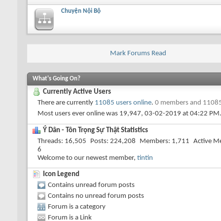
Chuyện Nội Bộ
Mark Forums Read
What's Going On?
Currently Active Users
There are currently
11085 users online
.
0 members and 11085
Most users ever online was 19,947, 03-02-2019 at
04:22 PM
Ý Dân - Tôn Trọng Sự Thật Statistics
Threads
16,505
Posts
224,208
Members
1,711
Active M
6
Welcome to our newest member,
tintin
Icon Legend
Contains unread forum posts
Contains no unread forum posts
Forum is a category
Forum is a Link