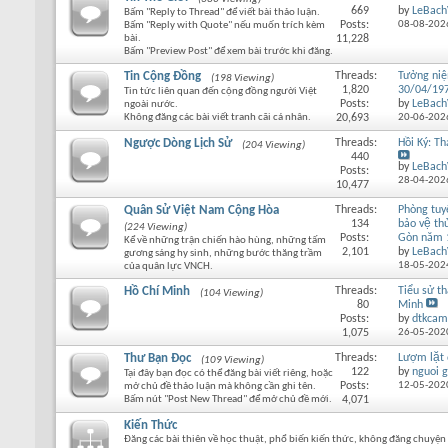
669
by
LeBach
Bấm "Reply to Thread" để viết bài thảo luận.
Posts:
08-08-202
Bấm "Reply with Quote" nếu muốn trích kèm
bài.
11,228
Bấm "Preview Post" để xem bài trước khi đăng.
Tin Cộng Đồng
Threads:
Tưởng ni
(198 Viewing)
1,820
30/04/19
Tin tức liên quan đến cộng đồng người Việt
Posts:
by
LeBach
ngoài nước.
Không đăng các bài viết tranh cãi cá nhân.
20,693
20-06-202
Ngược Dòng Lịch Sử
Threads:
Hồi Ký: T
(204 Viewing)
440
by
LeBach
Posts:
28-04-202
10,477
Quân Sử Việt Nam Cộng Hòa
Threads:
Phòng tu
134
bảo vệ thu
(224 Viewing)
Posts:
Gòn năm 
Kể về những trận chiến hào hùng, những tấm
2,101
by
LeBach
gương sáng hy sinh, những bước thăng trầm
18-05-202
của quân lực VNCH.
Hồ Chí Minh
Threads:
Tiểu sử th
(104 Viewing)
80
Minh
Posts:
by
dtkcam
1,075
26-05-202
Thư Bạn Đọc
Threads:
Lượm lặt
(109 Viewing)
122
by
nguoi g
Tại đây bạn đọc có thể đăng bài viết riêng, hoặc
Posts:
12-05-202
mở chủ đề thảo luận mà không cần ghi tên.
Bấm nút "Post New Thread" để mở chủ đề mới.
4,071
Kiến Thức
Đăng các bài thiên về học thuật, phổ biến kiến thức, không đăng chuyện 