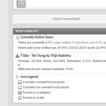
Mark Forums Read
What's Going On?
Currently Active Users
There are currently
6761 users online
.
0 members and 6761 g
Most users ever online was 19,947, 03-02-2019 at
04:22 PM
Ý Dân - Tôn Trọng Sự Thật Statistics
Threads
16,504
Posts
224,201
Members
1,711
Active M
6
Welcome to our newest member,
tintin
Icon Legend
Contains unread forum posts
Contains no unread forum posts
Forum is a category
Forum is a Link