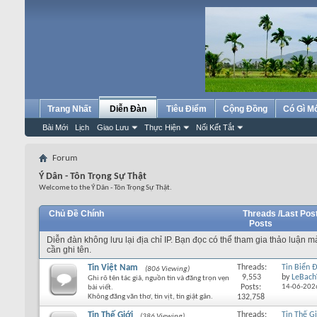
Trang Nhất
Diễn Đàn
Tiêu Điểm
Cộng Đồng
Có Gì M
Bài Mới
Lịch
Giao Lưu
Thực Hiện
Nối Kết Tắt
Forum
Ý Dân - Tôn Trọng Sự Thật
Welcome to the Ý Dân - Tôn Trọng Sự Thật.
Chủ Đề Chính
Threads /
Last Pos
Posts
Diễn đàn không lưu lại địa chỉ IP. Bạn đọc có thể tham gia thảo luận 
cần ghi tên.
Tin Việt Nam
Threads:
Tin Biển 
(806 Viewing)
9,553
by
LeBach
Ghi rõ tên tác giả, nguồn tin và đăng trọn vẹn
Posts:
14-06-202
bài viết.
Không đăng văn thơ, tin vịt, tin giật gân.
132,758
Tin Thế Giới
Threads:
Tin Thế Gi
(386 Viewing)