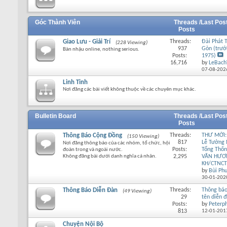
Góc Thành Viên
Threads /
Last Pos
Posts
Giao Lưu - Giải Trí
Threads:
Đài Phát 
(228 Viewing)
937
Gòn (trướ
Bàn nhậu online, nothing serious.
Posts:
1975)
16,716
by
LeBach
07-08-202
Linh Tinh
Nơi đăng các bài viết không thuộc về các chuyên mục khác.
Bulletin Board
Threads /
Last Pos
Posts
Thông Báo Cộng Đồng
Threads:
THƯ MỜI:
(150 Viewing)
817
Lễ Tưởng
Nơi đăng thông báo của các nhóm, tổ chức, hội
Posts:
Tổng Thố
đoàn trong và ngoài nước.
Không đăng bài dưới danh nghĩa cá nhân.
2,295
VĂN HƯƠ
KH/CTNCT
by
Bùi Ph
30-01-202
Thông Báo Diễn Đàn
Threads:
Thông báo
(49 Viewing)
29
tên diễn 
Posts:
by
Peterp
813
12-01-201
Chuyện Nội Bộ