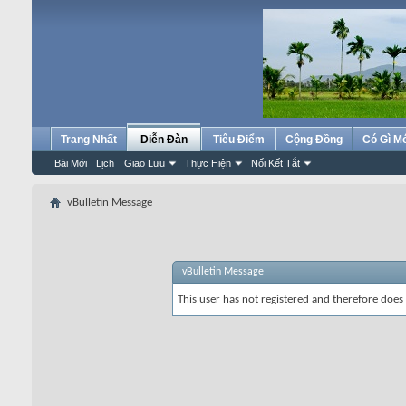
Trang Nhất
Diễn Đàn
Tiêu Điểm
Cộng Đồng
Có Gì M
Bài Mới
Lịch
Giao Lưu
Thực Hiện
Nối Kết Tắt
vBulletin Message
vBulletin Message
This user has not registered and therefore does 