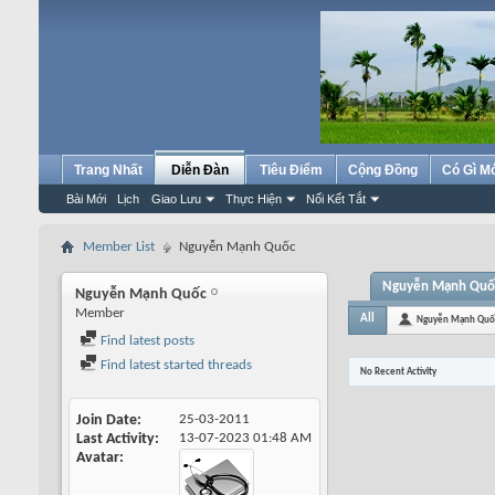
Trang Nhất
Diễn Đàn
Tiêu Điểm
Cộng Đồng
Có Gì M
Bài Mới
Lịch
Giao Lưu
Thực Hiện
Nối Kết Tắt
Member List
Nguyễn Mạnh Quốc
Nguyễn Mạnh Quốc'
Nguyễn Mạnh Quốc
Member
All
Nguyễn Mạnh Quố
Find latest posts
Find latest started threads
No Recent Activity
Join Date
25-03-2011
Last Activity
13-07-2023
01:48 AM
Avatar