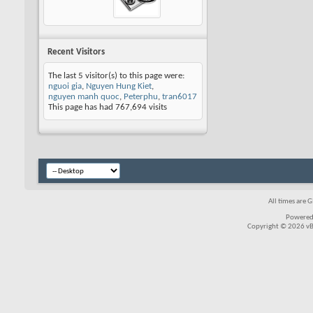
Recent Visitors
The last 5 visitor(s) to this page were:
nguoi gia
,
Nguyen Hung Kiet
,
nguyen manh quoc
,
Peterphu
,
tran6017
This page has had
767,694
visits
All times are 
Powered
Copyright © 2026 vBul