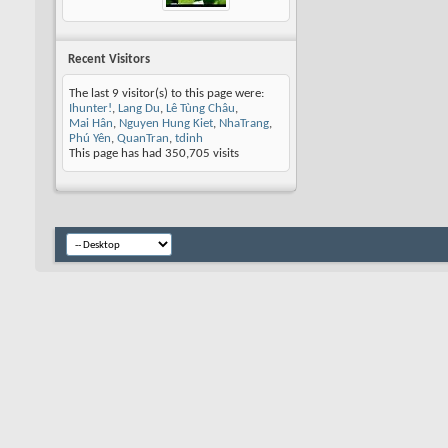
Recent Visitors
The last 9 visitor(s) to this page were:
Ihunter!
,
Lang Du
,
Lê Tùng Châu
,
Mai Hân
,
Nguyen Hung Kiet
,
NhaTrang
,
Phú Yên
,
QuanTran
,
tdinh
This page has had
350,705
visits