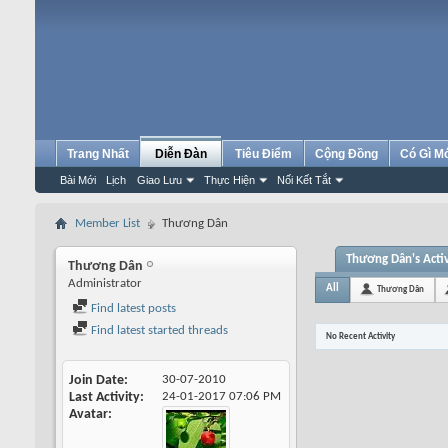
Trang Nhất
Diễn Đàn
Tiêu Điểm
Cộng Đồng
Có Gì M
Bài Mới
Lịch
Giao Lưu
Thực Hiện
Nối Kết Tắt
Member List
Thương Dân
Thương Dân's Activ
Thương Dân
Administrator
All
Thương Dân
Find latest posts
Find latest started threads
No Recent Activity
Join Date
30-07-2010
Last Activity
24-01-2017
07:06 PM
Avatar