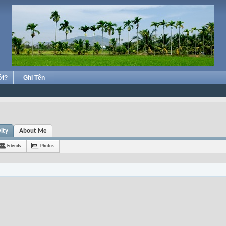
ới?
Ghi Tên
ity
About Me
Friends
Photos