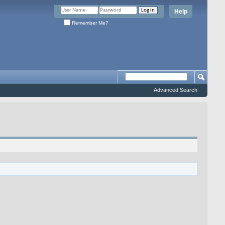
Help
Remember Me?
Advanced Search