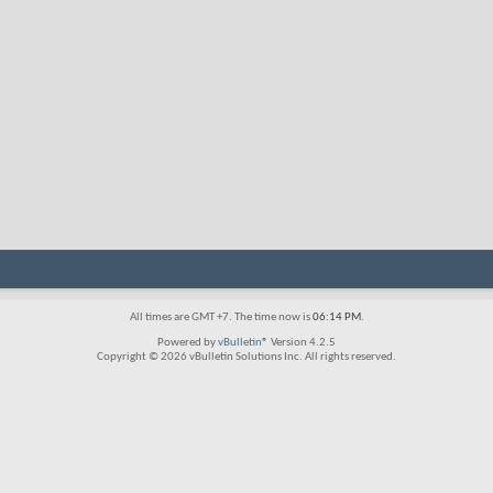
All times are GMT +7. The time now is
06:14 PM
.
Powered by
vBulletin®
Version 4.2.5
Copyright © 2026 vBulletin Solutions Inc. All rights reserved.