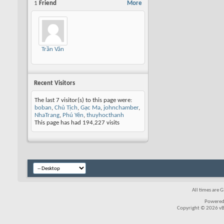
1
Friend
More
Trần Văn
Recent Visitors
The last 7 visitor(s) to this page were:
boban
,
Chủ Tịch
,
Gạc Ma
,
johnchamber
,
NhaTrang
,
Phú Yên
,
thuyhocthanh
This page has had
194,227
visits
All times are 
Powered
Copyright © 2026 vBul