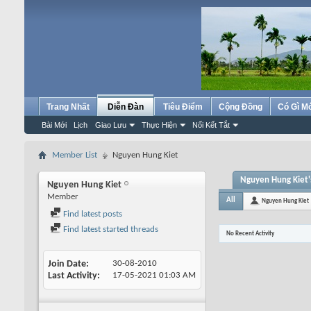
Trang Nhất
Diễn Đàn
Tiêu Điểm
Cộng Đồng
Có Gì M
Bài Mới
Lịch
Giao Lưu
Thực Hiện
Nối Kết Tắt
Member List
Nguyen Hung Kiet
Nguyen Hung Kiet's
Nguyen Hung Kiet
Member
All
Nguyen Hung Kiet
Find latest posts
Find latest started threads
No Recent Activity
Join Date
30-08-2010
Last Activity
17-05-2021
01:03 AM