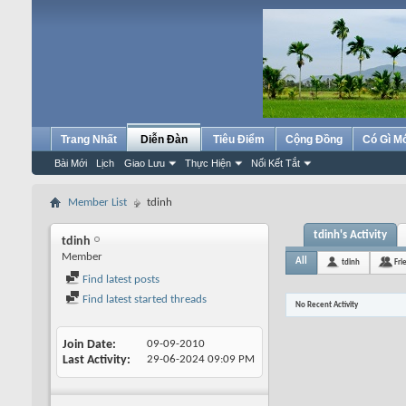
Trang Nhất
Diễn Đàn
Tiêu Điểm
Cộng Đồng
Có Gì M
Bài Mới
Lịch
Giao Lưu
Thực Hiện
Nối Kết Tắt
Member List
tdinh
tdinh's Activity
tdinh
Member
All
tdinh
Fri
Find latest posts
Find latest started threads
No Recent Activity
Join Date
09-09-2010
Last Activity
29-06-2024
09:09 PM