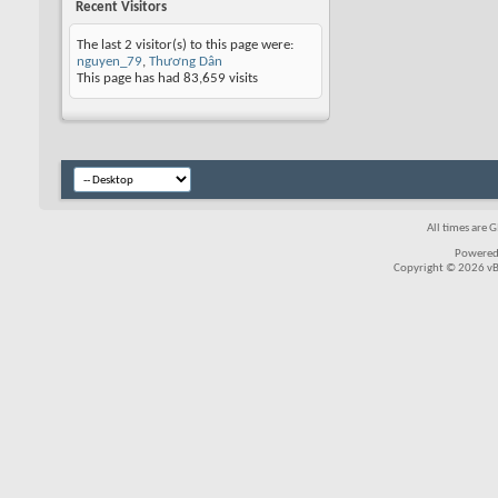
Recent Visitors
The last 2 visitor(s) to this page were:
nguyen_79
,
Thương Dân
This page has had
83,659
visits
All times are 
Powered
Copyright © 2026 vBul