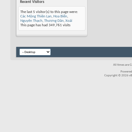
Recent Visitors
The last 5 visitor(s) to this page were:
Các Mộng Thiên Lan
,
Hoa Biển
,
Nguyên Thạch
,
Thương Dân
,
Xoài
This page has had
349,761
visits
All times are 
Powered
Copyright © 2026 vBul