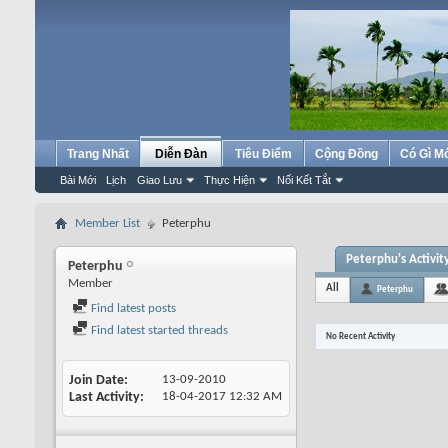
Trang Nhất
Diễn Đàn
Tiêu Điểm
Cộng Đồng
Có Gì M
Bài Mới
Lịch
Giao Lưu
Thực Hiện
Nối Kết Tắt
Member List
Peterphu
Peterphu's Activit
Peterphu
Member
All
Peterphu
Find latest posts
Find latest started threads
No Recent Activity
Join Date
13-09-2010
Last Activity
18-04-2017
12:32 AM