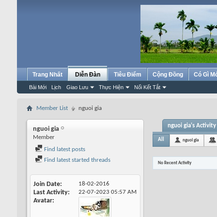
Trang Nhất
Diễn Đàn
Tiêu Điểm
Cộng Đồng
Có Gì M
Bài Mới
Lịch
Giao Lưu
Thực Hiện
Nối Kết Tắt
Member List
nguoi gia
nguoi gia's Activity
nguoi gia
Member
All
nguoi gia
Find latest posts
Find latest started threads
No Recent Activity
Join Date
18-02-2016
Last Activity
22-07-2023
05:57 AM
Avatar