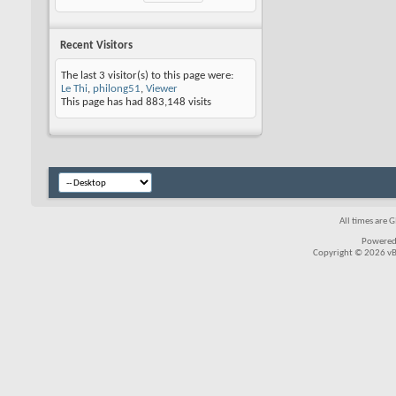
Recent Visitors
The last 3 visitor(s) to this page were:
Le Thi
,
philong51
,
Viewer
This page has had
883,148
visits
All times are 
Powered
Copyright © 2026 vBul