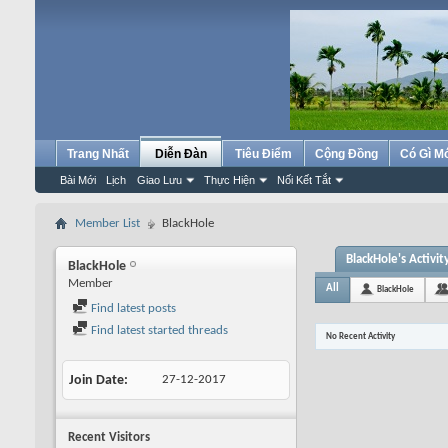
Trang Nhất
Diễn Đàn
Tiêu Điểm
Cộng Đồng
Có Gì M
Bài Mới
Lịch
Giao Lưu
Thực Hiện
Nối Kết Tắt
Member List
BlackHole
BlackHole's Activit
BlackHole
Member
All
BlackHole
Find latest posts
Find latest started threads
No Recent Activity
Join Date
27-12-2017
Recent Visitors