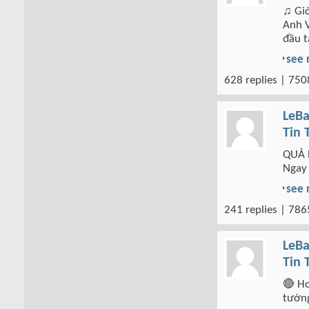
♫ Giò
Anh V
đầu t
see
628 replies | 750
LeBa
Tin 
QUẢ B
Ngay 
see
241 replies | 786
LeBa
Tin 
🔴 Ho
tướng