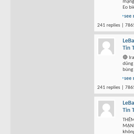
mạng 
Eo bi
see
241 replies | 786
LeBa
Tin 
🔴 Ir
dũng 
bùng 
see
241 replies | 786
LeBa
Tin 
THÊM
MẠNH
không