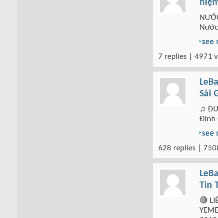
niệm
NƯỚC 
Nước
see
7 replies | 4971 v
LeBa
Sài 
♫ ĐƯ
Đình 
see
628 replies | 750
LeBa
Tin 
🔴 L
YEME