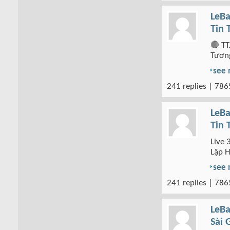
LeBa
Tin 
🔴 TT
Tương
see
241 replies | 786
LeBa
Tin 
Live 
Lập H
see
241 replies | 786
LeBa
Sài 