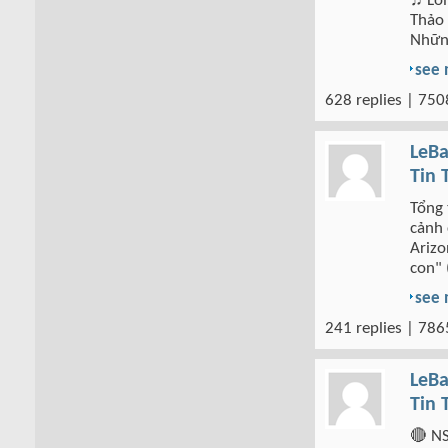
♫ Lối
Thảo 
Nhữn
see
628 replies | 750
LeBa
Tin 
Tổng 
cảnh 
Arizo
con" 
see
241 replies | 786
LeBa
Tin 
🔴 NS