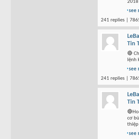
2018 
see
241 replies | 786
LeBa
Tin 
🔴 Ch
lệnh 
see
241 replies | 786
LeBa
Tin 
🔴Hoa
cơ bù
thiệp
see