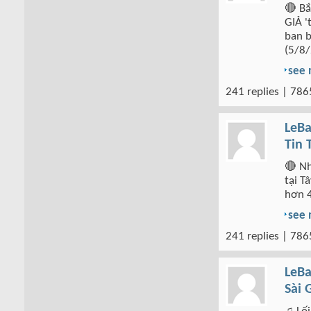
🔴 Bắ
GIẢ '
ban b
(5/8/
see
241 replies | 786
LeBa
Tin 
🔴 Nh
tại T
hơn 4
see
241 replies | 786
LeBa
Sài 