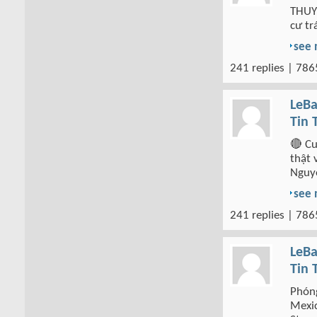
THUY
cư tr
see
241 replies | 786
LeBa
Tin 
🔴 Cu
thật 
Nguy
see
241 replies | 786
LeBa
Tin 
Phóng
Mexic