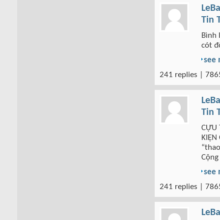
LeBa
Tin 
Bình 
cót đ
see
241 replies | 786
LeBa
Tin 
CỰU 
KIỆN 
“thao
Cộng
see
241 replies | 786
LeBa