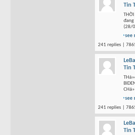
Tin 
THỜI
đang
(28/
see
241 replies | 786
LeBa
Tin 
THá»
BIDEN
CHá»
see
241 replies | 786
LeBa
Tin 