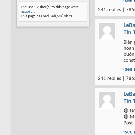
see
The last 1 visitor(s) to this page were:
241 replies | 786
nguoi gia
This page has had
548,516
visits
LeBa
Tin 
Biên 
hoàn 
buôn 
const
see
241 replies | 786
LeBa
Tin 
🔴 Đ
🔴 Mỹ
Post
see