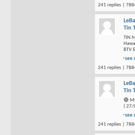
241 replies | 788
LeBa
Tin 
TIN M
Hawa
BTV 
see
241 replies | 788
LeBa
Tin 
🔴 Mỹ
( 27/
see
241 replies | 788