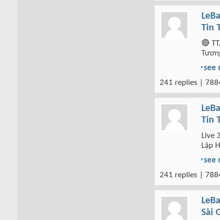
LeBa
Tin 
🔴 TT
Tương
see
241 replies | 788
LeBa
Tin 
Live 
Lập H
see
241 replies | 788
LeBa
Sài 