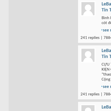
LeBa
Tin 
Bình 
cót đ
see
241 replies | 788
LeBa
Tin 
CỰU 
KIỆN 
“thao
Cộng
see
241 replies | 788
LeBa