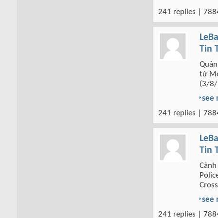
241 replies | 788
LeBa
Tin 
Quân 
từ Mo
(3/8/
see
241 replies | 788
LeBa
Tin 
Cảnh 
Polic
Cross
see
241 replies | 788