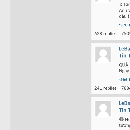
♫ Giò
Anh V
đầu t
see
628 replies | 750
LeBa
Tin 
QUẢ B
Ngay 
see
241 replies | 788
LeBa
Tin 
🔴 Ho
tướng