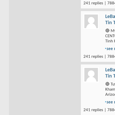
241 replies | 788
LeBa
Tin 
🔴 Mỹ
CENT
Tinh
see
241 replies | 788
LeBa
Tin 
🔴 Tư
Khame
Arizo
see
241 replies | 788