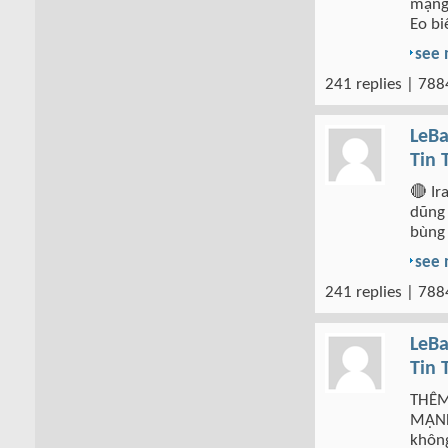
mạng 
Eo bi
see
241 replies | 788
LeBa
Tin 
🔴 Ir
dũng 
bùng 
see
241 replies | 788
LeBa
Tin 
THÊM
MẠNH
không