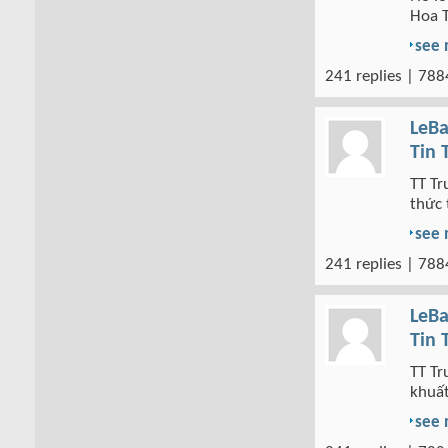
Hoa 
see
241 replies | 788
LeBa
Tin 
TT Tr
thức 
see
241 replies | 788
LeBa
Tin 
TT Tr
khuất
see