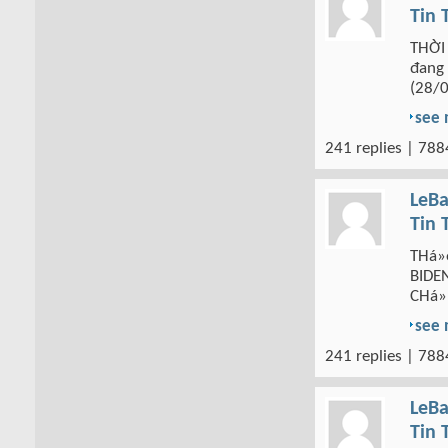
Tin 
THỜI
đang
(28/
see
241 replies | 788
LeBa
Tin 
THá»
BIDEN
CHá»
see
241 replies | 788
LeBa
Tin 