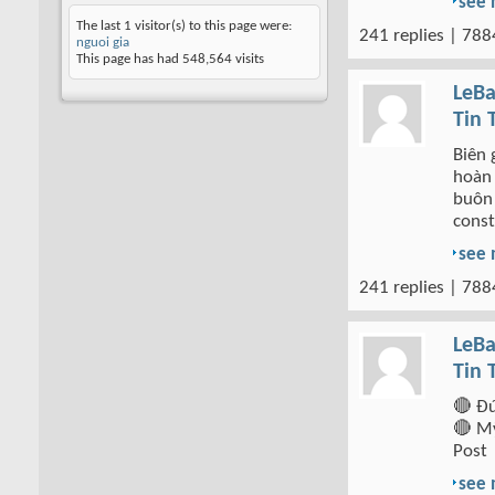
see
The last 1 visitor(s) to this page were:
241 replies | 788
nguoi gia
This page has had
548,564
visits
LeBa
Tin 
Biên 
hoàn 
buôn 
const
see
241 replies | 788
LeBa
Tin 
🔴 Đ
🔴 Mỹ
Post
see