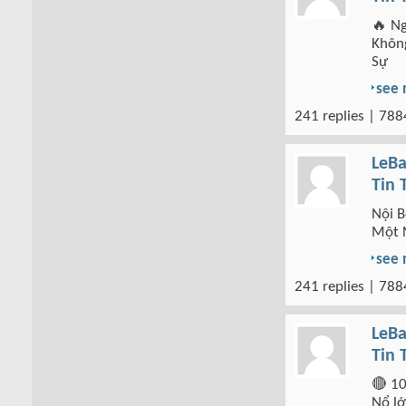
🔥 Ng
Khôn
Sự
see
241 replies | 788
LeBa
Tin 
Nội B
Một 
see
241 replies | 788
LeBa
Tin 
🔴 10
Nổ lớ