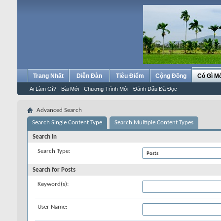
Trang Nhất
Diễn Đàn
Tiêu Điểm
Cộng Đồng
Có Gì M
Ai Làm Gì?
Bài Mới
Chương Trình Mới
Đánh Dấu Đã Đọc
Advanced Search
Search Single Content Type
Search Multiple Content Types
Search In
Search Type:
Search for Posts
Keyword(s):
User Name: